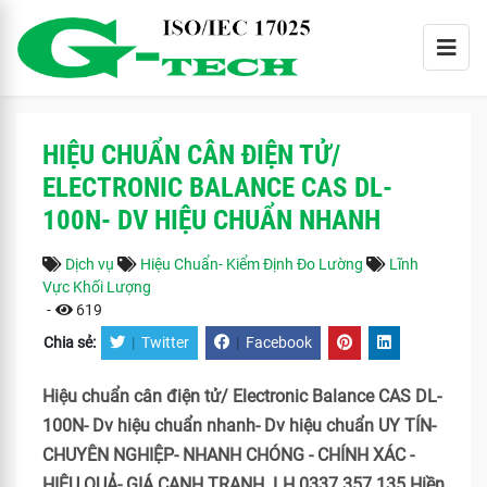
HIỆU CHUẨN CÂN ĐIỆN TỬ/
ELECTRONIC BALANCE CAS DL-
100N- DV HIỆU CHUẨN NHANH
Dịch vụ
Hiệu Chuẩn- Kiểm Định Đo Lường
Lĩnh
Vực Khối Lượng
-
619
Chia sẻ:
|
Twitter
|
Facebook
Hiệu chuẩn cân điện tử/ Electronic Balance CAS DL-
100N- Dv hiệu chuẩn nhanh- Dv hiệu chuẩn UY TÍN-
CHUYÊN NGHIỆP- NHANH CHÓNG - CHÍNH XÁC -
HIỆU QUẢ- GIÁ CẠNH TRANH. LH 0337 357 135 Hiền