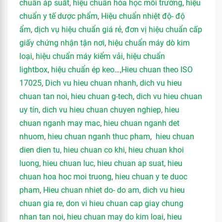
chuẩn áp suất
,
hiệu chuẩn hóa học môi trường
,
hiệu
chuẩn y tế dược phẩm
,
Hiệu chuẩn nhiệt độ- độ
ẩm
,
dịch vụ hiệu chuẩn giá rẻ
,
đơn vị hiệu chuẩn cấp
giấy chứng nhận tận nơi
,
hiệu chuẩn máy dò kim
loại
,
hiệu chuẩn máy kiểm vải
,
hiệu chuẩn
lightbox
,
hiệu chuẩn ép keo
…,
Hieu chuan theo ISO
17025
,
Dich vu hieu chuan nhanh
,
dich vu hieu
chuan tan noi
,
hieu chuan g-tech
,
dich vu hieu chuan
uy tín
,
dich vu hieu chuan chuyen nghiep
,
hieu
chuan nganh may mac
,
hieu chuan nganh det
nhuom
,
hieu chuan nganh thuc pham
,
hieu chuan
dien dien tu
,
hieu chuan co khi
,
hieu chuan khoi
luong
,
hieu chuan luc
,
hieu chuan ap suat
,
hieu
chuan hoa hoc moi truong
,
hieu chuan y te duoc
pham
,
Hieu chuan nhiet do- do am
,
dich vu hieu
chuan gia re
,
don vi hieu chuan cap giay chung
nhan tan noi
,
hieu chuan may do kim loai
,
hieu