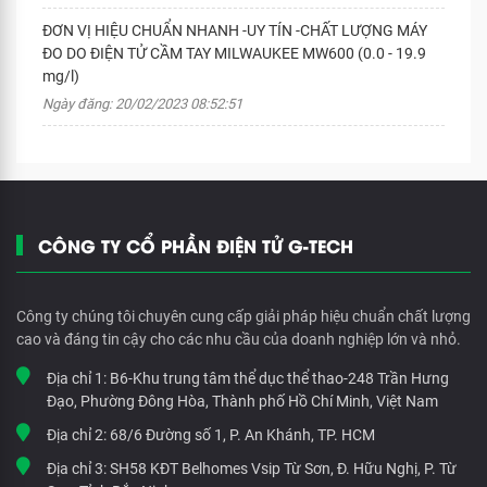
ĐƠN VỊ HIỆU CHUẨN NHANH -UY TÍN -CHẤT LƯỢNG MÁY
ĐO DO ĐIỆN TỬ CẦM TAY MILWAUKEE MW600 (0.0 - 19.9
mg/l)
Ngày đăng: 20/02/2023 08:52:51
CÔNG TY CỔ PHẦN ĐIỆN TỬ G-TECH
Công ty chúng tôi chuyên cung cấp giải pháp hiệu chuẩn chất lượng
cao và đáng tin cậy cho các nhu cầu của doanh nghiệp lớn và nhỏ.
Địa chỉ 1:
B6-Khu trung tâm thể dục thể thao-248 Trần Hưng
Đạo, Phường Đông Hòa, Thành phố Hồ Chí Minh, Việt Nam
Địa chỉ 2:
68/6 Đường số 1, P. An Khánh, TP. HCM
Địa chỉ 3:
SH58 KĐT Belhomes Vsip Từ Sơn, Đ. Hữu Nghị, P. Từ