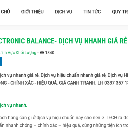
 CHỦ
GIỚI THIỆU
DỊCH VỤ
TIN TỨC
QUY TR
ECTRONIC BALANCE- DỊCH VỤ NHANH GIÁ RẺ
Lĩnh Vực Khối Lượng
-
1340
ịch vụ nhanh giá rẻ. Dịch vụ hiệu chuẩn nhanh giá rẻ, Dịch vụ H
G - CHÍNH XÁC - HIỆU QUẢ. GIÁ CẠNH TRANH. LH 0337 357 1
Dịch vụ nhanh.
h hàng cần gì ở dịch vụ hiệu chuẩn này cho nên G-TECH ra đờ
n nhanh chóng – chính xác – hiệu quả, cùng những tiện ích tr