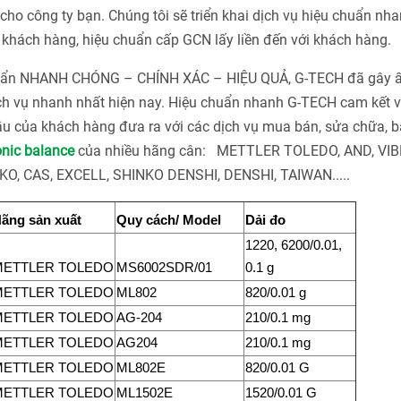
ho công ty bạn. Chúng tôi sẽ triển khai dịch vụ hiệu chuẩn nha
khách hàng, hiệu chuẩn cấp GCN lấy liền đến với khách hàng.
chuẩn NHANH CHÓNG – CHÍNH XÁC – HIỆU QUẢ, G-TECH đã gây 
ch vụ nhanh nhất hiện nay. Hiệu chuẩn nhanh G-TECH cam kết v
u của khách hàng đưa ra với các dịch vụ mua bán, sửa chữa, bả
onic balance
của nhiều hãng cân: METTLER TOLEDO, AND, VIB
, CAS, EXCELL, SHINKO DENSHI, DENSHI, TAIWAN.....
ãng sản xuất
Quy cách/ Model
Dải đo
1220, 6200/0.01,
METTLER TOLEDO
MS6002SDR/01
0.1 g
METTLER TOLEDO
ML802
820/0.01 g
METTLER TOLEDO
AG-204
210/0.1 mg
METTLER TOLEDO
AG204
210/0.1 mg
METTLER TOLEDO
ML802E
820/0.01 G
METTLER TOLEDO
ML1502E
1520/0.01 G