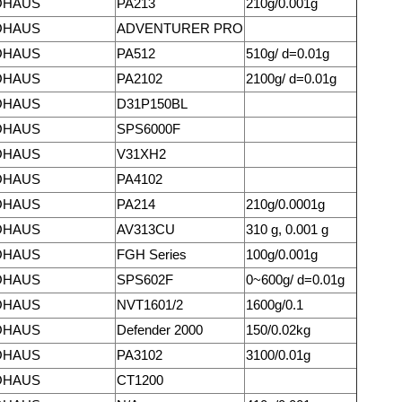
OHAUS
PA213
210g/0.001g
OHAUS
ADVENTURER PRO
OHAUS
PA512
510g/ d=0.01g
OHAUS
PA2102
2100g/ d=0.01g
OHAUS
D31P150BL
OHAUS
SPS6000F
OHAUS
V31XH2
OHAUS
PA4102
OHAUS
PA214
210g/0.0001g
OHAUS
AV313CU
310 g, 0.001 g
OHAUS
FGH Series
100g/0.001g
OHAUS
SPS602F
0~600g/ d=0.01g
OHAUS
NVT1601/2
1600g/0.1
OHAUS
Defender 2000
150/0.02kg
OHAUS
PA3102
3100/0.01g
OHAUS
CT1200