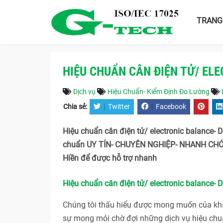
TRANG
HIỆU CHUẨN CÂN ĐIỆN TỬ/ EL
Dịch vụ
Hiệu Chuẩn- Kiểm Định Đo Lường
Chia sẻ:
|
Twitter
|
Facebook
Hiệu chuẩn cân điện tử/ electronic balance- D
chuẩn UY TÍN- CHUYÊN NGHIỆP- NHANH CHÓN
Hiền để được hỗ trợ nhanh
Hiệu chuẩn cân điện tử/ electronic balance- 
Chúng tôi thấu hiểu được mong muốn của khác
sự mong mỏi chờ đợi những dịch vụ hiệu chuẩ