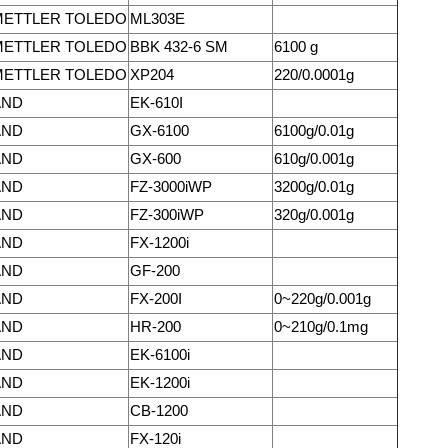
METTLER TOLEDO
ML303E
METTLER TOLEDO
BBK 432-6 SM
6100 g
METTLER TOLEDO
XP204
220/0.0001g
AND
EK-610I
AND
GX-6100
6100g/0.01g
AND
GX-600
610g/0.001g
AND
FZ-3000iWP
3200g/0.01g
AND
FZ-300iWP
320g/0.001g
AND
FX-1200i
AND
GF-200
AND
FX-200I
0~220g/0.001g
AND
HR-200
0~210g/0.1mg
AND
EK-6100i
AND
EK-1200i
AND
CB-1200
AND
FX-120i