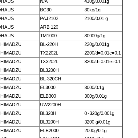
OHAUS
N/A
410g/0.001g
OHAUS
BC30
30kg/1g
OHAUS
PAJ2102
2100/0.01 g
OHAUS
ARB 120
OHAUS
TM1000
30000g/1g
SHIMADZU
BL-220H
220g/0.001g
SHIMADZU
TX2202L
2200/d=0.01e=0.1
SHIMADZU
TX3202L
3200/d=0.01e=0.1
SHIMADZU
BL3200H
SHIMADZU
BL-320CH
SHIMADZU
EL3000
3000/0.1g
SHIMADZU
ELB300
300g/0.01g
SHIMADZU
UW2200H
SHIMADZU
BL320H
0~320g/0.001g
SHIMADZU
BL3200H
3200 g/0.01g
SHIMADZU
ELB2000
2000g/0.1g