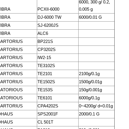
6000, 300 g/ 0.2,
IBRA
PCXII-6000
0.005 g
IBRA
DJ-6000 TW
6000/0.01 G
IBRA
SJ-6200JS
IBRA
ALC6
SARTORIUS
BP221S
SARTORIUS
CP3202S
SARTORIUS
IW2-15
SARTORIUS
TE3102S
SARTORIUS
TE2101
2100g/0.1g
SARTORIUS
TE1502S
1500g/0.01g
SATORIOUS
TE153S
150g/0.001g
SATORIOUS
TE6101
6000g/0.1g
SARTORIUS
CPA4202S
0~4200g/ d=0.01g
OHAUS
SPS2001F
2000/0.1 G
OHAUS
CL 501T