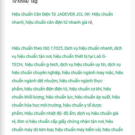
Từ Khóa/ Tag:
Hiệu chuẩn Cân Điện Tử JADEVER JCL-3K- Hiệu chuẩn
nhanh
,
hiệu chuẩn cân điện tử nhanh giá
rẻ,
Hiệu chuẩn theo ISO 17025
,
Dịch vụ hiệu chuẩn nhanh
,
dịch
vụ hiệu chuẩn tận nơi
,
hiệu chuẩn thiêt bị tại Lab G-
TECH
,
hiệu chuẩn g-tech
,
dịch vụ hiệu chuẩn uy tín
,
dịch vụ
hiệu chuẩn chuyên nghiệp
,
hiệu chuẩn ngành may mặc
,
hiệu
chuẩn ngành dệt nhuộm
,
hiệu chuẩn ngành thực
phẩm
,
hiệu chuẩn điện điện tử
,
hiệu chuẩn cơ khí
,
hiệu
chuẩn khối lượng
,
hiệu chuẩn lực
,
hiệu chuẩn áp suất
,
hiệu
chuẩn hóa học môi trường
,
hiệu chuẩn y tế dược
phẩm
,
Hiệu chuẩn nhiệt độ- độ ẩm
,
dịch vụ hiệu chuẩn giá
rẻ
,
đơn vị hiệu chuẩn cấp giấy chứng nhận tận nơi
,
hiệu
chuẩn máy dò kim loại
,
hiệu chuẩn máy kiểm vải
,
hiệu chuẩn