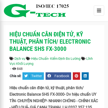
HIỆU CHUẨN CÂN ĐIỆN TỬ, KỸ
THUẬT, PHÂN TÍCH/ ELECTRONIC
BALANCE SHS FX-3000
Dịch vụ
Hiệu Chuẩn- Kiểm Định Đo Lường
Lĩnh
Vực Khối Lượng
-
848
Chia sẻ:
|
Twitter
|
Facebook
Hiệu chuẩn cân điện tử, kỹ thuật, phân tích/
Electronic Balance SHS FX-3000- Dv hiệu chuẩn UY
TÍN- CHUYÊN NGHIỆP- NHANH CHÓNG - CHÍNH XÁC
- HIỆU QUẢ- GIÁ CẠNH TRANH. LH 0337 357 135