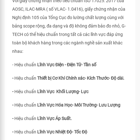
Với giấy chứng nhận theo tiêu chuẩn ISO 17025: 2017 của
AOSC, ILAC-MRA ( số VLAC- 1.0416), giấy chứng nhận của
Nghị định 105 của Tổng Cục đo lường chất lượng cùng với
bảng scope rộng, đa dạng và độ không đảm bảo đo nhỏ, G-
TECH có thể hiệu chuẩn trong tất cả các lĩnh vực đáp ứng
toàn bộ khách hàng trong các ngành nghề sản xuất khác
nhau:
- Hiệu chuẩn
Lĩnh Vực Điện - Điện Tử- Tần số
-
Hiệu chuẩn
Thiết bị Cơ Khí Chính xác- Kích Thước- Độ dài.
-
Hiệu chuẩn
Lĩnh Vực Khối Lượng- Lực
-
Hiệu chuẩn
Lĩnh Vực Hóa Học- Môi Trường- Lưu Lượng
-
Hiệu chuẩn
Lĩnh Vực Áp Suất.
-
Hiệu chuẩn
Lĩnh Vực Nhiệt Độ- Tốc Độ