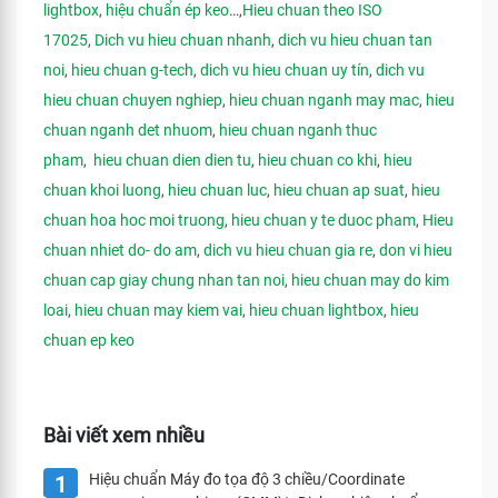
lightbox
,
hiệu chuẩn ép keo
…,
Hieu chuan theo ISO
17025
,
Dich vu hieu chuan nhanh
,
dich vu hieu chuan tan
noi
,
hieu chuan g-tech
,
dich vu hieu chuan uy tín
,
dich vu
hieu chuan chuyen nghiep
,
hieu chuan nganh may mac
,
hieu
chuan nganh det nhuom
,
hieu chuan nganh thuc
pham
,
hieu chuan dien dien tu
,
hieu chuan co khi
,
hieu
chuan khoi luong
,
hieu chuan luc
,
hieu chuan ap suat
,
hieu
chuan hoa hoc moi truong
,
hieu chuan y te duoc pham
,
Hieu
chuan nhiet do- do am
,
dich vu hieu chuan gia re
,
don vi hieu
chuan cap giay chung nhan tan noi
,
hieu chuan may do kim
loai
,
hieu chuan may kiem vai
,
hieu chuan lightbox
,
hieu
chuan ep keo
Bài viết xem nhiều
Hiệu chuẩn Máy đo tọa độ 3 chiều/Coordinate
1