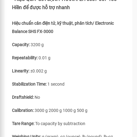
Hiền để được hỗ trợ nhanh
Hiệu chuẩn cân điện tử, kỹ thuật, phân tích/ Electronic
Balance SHS FX-3000
Capacity:
3200 g
Repeatability:
0.01 g
Linearity:
±0.002 g
Stabilization Time:
1 second
Draftshield:
No
Calibration:
3000 g 2000 g 1000 g 500 g
Tare Range:
To capacity by subtraction
Weighing Units:
g (gram), oz (ounce), lb (pound), lb-oz