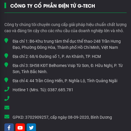
CÔNG TY CỔ PHẦN ĐIỆN TỬ G-TECH
Công ty chúng tôi chuyên cung cấp giải pháp hiệu chuẩn chất lượng
cao và đáng tin cậy cho các nhu cầu của doanh nghiệp lớn và nhỏ.
Địa chỉ 1:
B6-Khu trung tâm thể dục thể thao-248 Trần Hưng
Đạo, Phường Đông Hòa, Thành phố Hồ Chí Minh, Việt Nam
Địa chỉ 2:
68/6 Đường số 1, P. An Khánh, TP. HCM
Địa chỉ 3:
SH58 KĐT Belhomes Vsip Từ Sơn, Đ. Hữu Nghị, P. Từ
Sơn, Tỉnh Bắc Ninh.
Địa chỉ 4:
44 Trần Công Hiến, P. Nghĩa Lộ, Tỉnh Quảng Ngãi
Hotline 1 (Mrs. Tú):
0387.685.781
GPKD:
3702909257, cấp ngày 08-09-2020, Bình Dương