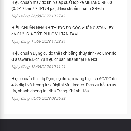
Hiệu chuẩn máy đo khí và áp suất lốp xe METABO RF 60
(0.5-12 bar / 7.3-174 psi).Hiệu chuẩn nhanh G-tech
Ngày đăng: 08/06/2022 10:27:42
HIỆU CHUẨN NHANH THƯỚC ĐO GÓC VUÔNG STANLEY
46-012. GIÁ TỐT. PHỤC VỤ TẬN TÂM.
Ngày đăng: 14/06/2023 14:28:39
Hiệu chuẩn Dụng cụ đo thể tích bằng thủy tinh/Volumetric
Glassware.Dịch vụ hiệu chuẩn nhanh tại Hà Nội
Ngày đăng: 18/06/2024 10:11:21
Hiệu chuẩn thiết bị Dụng cụ đo vạn năng hiện số AC/DC đến
4 ½ digit và tương tự / Digital Multimeter. Dịch vụ hỗ trợ uy
tín, nhanh chóng tại Nha Trang-Khánh Hòa
Ngày đăng: 06/10/2023 08:26:38