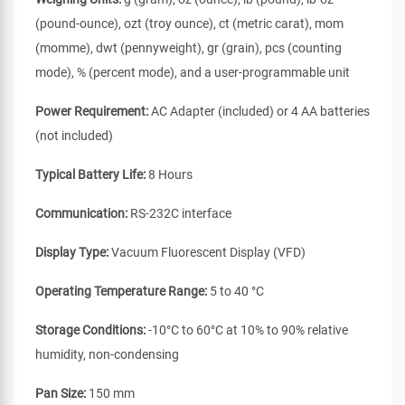
(pound-ounce), ozt (troy ounce), ct (metric carat), mom
(momme), dwt (pennyweight), gr (grain), pcs (counting
mode), % (percent mode), and a user-programmable unit
Power Requirement:
AC Adapter (included) or 4 AA batteries
(not included)
Typical Battery Life:
8 Hours
Communication:
RS-232C interface
Display Type:
Vacuum Fluorescent Display (VFD)
Operating Temperature Range:
5 to 40 °C
Storage Conditions:
-10°C to 60°C at 10% to 90% relative
humidity, non-condensing
Pan Size:
150 mm