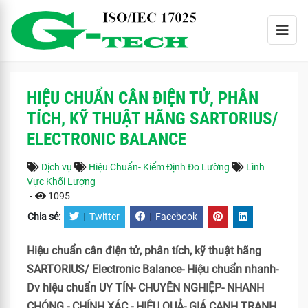
HIỆU CHUẨN CÂN ĐIỆN TỬ, PHÂN
TÍCH, KỸ THUẬT HÃNG SARTORIUS/
ELECTRONIC BALANCE
Dịch vụ
Hiệu Chuẩn- Kiểm Định Đo Lường
Lĩnh
Vực Khối Lượng
-
1095
Chia sẻ:
|
Twitter
|
Facebook
Hiệu chuẩn cân điện tử, phân tích, kỹ thuật hãng
SARTORIUS/ Electronic Balance- Hiệu chuẩn nhanh-
Dv hiệu chuẩn UY TÍN- CHUYÊN NGHIỆP- NHANH
CHÓNG - CHÍNH XÁC - HIỆU QUẢ- GIÁ CẠNH TRANH.