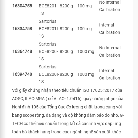
No Internal
16304758
BCE8201-
8200 g
100 mg
Calibration
1S
Sartorius
Internal
16334758
BCE8201I-
8200 g
100 mg
Calibration
1S
Sartorius
No Internal
16364748
BCE8200-
8200 g
1000 mg
Calibration
1S
Sartorius
Internal
16394748
BCE8200I-
8200 g
1000 mg
Calibration
1S
Với giấy chứng nhận theo tiêu chuẩn ISO 17025: 2017 của
AOSC, ILAC-MRA ( số VLAC- 1.0416), giấy chứng nhận của
Nghị định 105 của Tổng Cục đo lường chất lượng cùng với
bảng scope rộng, đa dạng và độ không đảm bảo đo nhỏ, G-
TECH có thể hiệu chuẩn trong tất cả các lĩnh vực đáp ứng
toàn bộ khách hàng trong các ngành nghề sản xuất khác