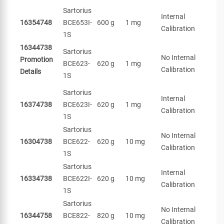
Sartorius
Internal
16354748
BCE653I-
600 g
1 mg
Calibration
1S
16344738
Sartorius
No Internal
Promotion
BCE623-
620 g
1 mg
Calibration
Details
1S
Sartorius
Internal
16374738
BCE623I-
620 g
1 mg
Calibration
1S
Sartorius
No Internal
16304738
BCE622-
620 g
10 mg
Calibration
1S
Sartorius
Internal
16334738
BCE622I-
620 g
10 mg
Calibration
1S
Sartorius
No Internal
16344758
BCE822-
820 g
10 mg
Calibration