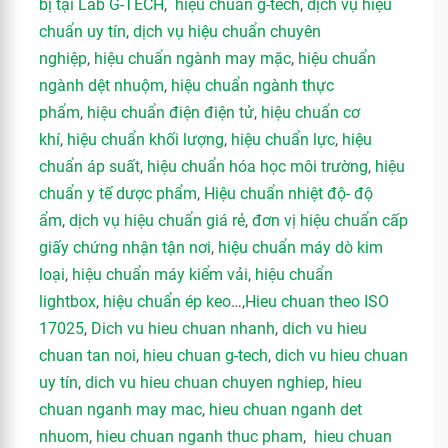
bị tại Lab G-TECH
,
hiệu chuẩn g-tech
,
dịch vụ hiệu
chuẩn uy tín
,
dịch vụ hiệu chuẩn chuyên
nghiệp
,
hiệu chuẩn ngành may mặc
,
hiệu chuẩn
ngành dệt nhuộm
,
hiệu chuẩn ngành thực
phẩm
,
hiệu chuẩn điện điện tử
,
hiệu chuẩn cơ
khí
,
hiệu chuẩn khối lượng
,
hiệu chuẩn lực
,
hiệu
chuẩn áp suất
,
hiệu chuẩn hóa học môi trường
,
hiệu
chuẩn y tế dược phẩm
,
Hiệu chuẩn nhiệt độ- độ
ẩm
,
dịch vụ hiệu chuẩn giá rẻ
,
đơn vị hiệu chuẩn cấp
giấy chứng nhận tận nơi
,
hiệu chuẩn máy dò kim
loại
,
hiệu chuẩn máy kiểm vải
,
hiệu chuẩn
lightbox
,
hiệu chuẩn ép keo
…,
Hieu chuan theo ISO
17025
,
Dich vu hieu chuan nhanh
,
dich vu hieu
chuan tan noi
,
hieu chuan g-tech
,
dich vu hieu chuan
uy tín
,
dich vu hieu chuan chuyen nghiep
,
hieu
chuan nganh may mac
,
hieu chuan nganh det
nhuom
,
hieu chuan nganh thuc pham
,
hieu chuan