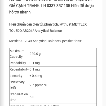
GIÁ CẠNH TRANH. LH 0337 357 135 Hiền để được
hỗ trợ nhanh
Hiệu chuẩn cân điện tử, phân tích, kỹ thuật METTLER
TOLEDO AB204/ Analytical Balance
Mettler AB204s Analytical Balance Specifications:
Maximum
220.0 g
Capacity
Readability
0.1 mg
Repeatability
0.1 mg
Linearity
± 0.4 mg
Sensitivity
2.5 ppm/ °C
Drift
Stabilization
5.0
time