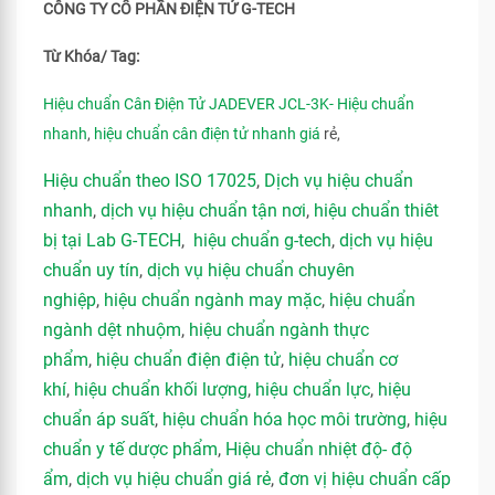
CÔNG TY CỔ PHẦN ĐIỆN TỬ G-TECH
Từ Khóa/ Tag:
Hiệu chuẩn Cân Điện Tử JADEVER JCL-3K- Hiệu chuẩn
nhanh
,
hiệu chuẩn cân điện tử nhanh giá
rẻ,
Hiệu chuẩn theo ISO 17025
,
Dịch vụ hiệu chuẩn
nhanh
,
dịch vụ hiệu chuẩn tận nơi
,
hiệu chuẩn thiêt
bị tại Lab G-TECH
,
hiệu chuẩn g-tech
,
dịch vụ hiệu
chuẩn uy tín
,
dịch vụ hiệu chuẩn chuyên
nghiệp
,
hiệu chuẩn ngành may mặc
,
hiệu chuẩn
ngành dệt nhuộm
,
hiệu chuẩn ngành thực
phẩm
,
hiệu chuẩn điện điện tử
,
hiệu chuẩn cơ
khí
,
hiệu chuẩn khối lượng
,
hiệu chuẩn lực
,
hiệu
chuẩn áp suất
,
hiệu chuẩn hóa học môi trường
,
hiệu
chuẩn y tế dược phẩm
,
Hiệu chuẩn nhiệt độ- độ
ẩm
,
dịch vụ hiệu chuẩn giá rẻ
,
đơn vị hiệu chuẩn cấp