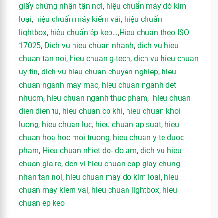
giấy chứng nhận tận nơi
,
hiệu chuẩn máy dò kim
loại
,
hiệu chuẩn máy kiểm vải
,
hiệu chuẩn
lightbox
,
hiệu chuẩn ép keo
…,
Hieu chuan theo ISO
17025
,
Dich vu hieu chuan nhanh
,
dich vu hieu
chuan tan noi
,
hieu chuan g-tech
,
dich vu hieu chuan
uy tín
,
dich vu hieu chuan chuyen nghiep
,
hieu
chuan nganh may mac
,
hieu chuan nganh det
nhuom
,
hieu chuan nganh thuc pham
,
hieu chuan
dien dien tu
,
hieu chuan co khi
,
hieu chuan khoi
luong
,
hieu chuan luc
,
hieu chuan ap suat
,
hieu
chuan hoa hoc moi truong
,
hieu chuan y te duoc
pham
,
Hieu chuan nhiet do- do am
,
dich vu hieu
chuan gia re
,
don vi hieu chuan cap giay chung
nhan tan noi
,
hieu chuan may do kim loai
,
hieu
chuan may kiem vai
,
hieu chuan lightbox
,
hieu
chuan ep keo