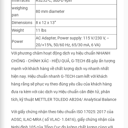
Interfaces
RS232-C, Sub-D 9pin
weighing
80 mm diameter
pan
Dimensions
8 x 12 x 13”
Weight
11 lbs
AC Adapter, Power supply: 115 V/230 V, –
Power
20/+15%, 50/60 Hz, 65/30 mA, 6 VA)
Với phương châm hoạt động dịch vụ hiệu chuẩn NHANH
CHÓNG - CHÍNH XÁC - HIỆU QUẢ, G-TECH đã gây ấn tượng
mạnh với khách hàng về chất lượng dịch vụ nhanh nhất
hiện nay. Hiệu chuẩn nhanh G-TECH cam kết với khách
hàng rằng sẽ phục vụ theo đúng yêu cầu của khách hàng
đưa ra kèm với các dịch vụ Hiệu chuẩn cân điện tử, phân
tích, kỹ thuật METTLER TOLEDO AB204/ Analytical Balance
Với giấy chứng nhận theo tiêu chuẩn ISO 17025: 2017 của
AOSC, ILAC-MRA ( số VLAC- 1.0416), giấy chứng nhận của
Nghị định 105 của Tổng Cục đo lường chất lượng cùng với