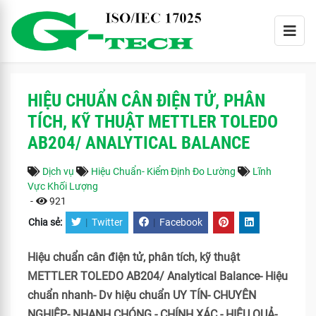
HIỆU CHUẨN CÂN ĐIỆN TỬ, PHÂN
TÍCH, KỸ THUẬT METTLER TOLEDO
AB204/ ANALYTICAL BALANCE
Dịch vụ
Hiệu Chuẩn- Kiểm Định Đo Lường
Lĩnh
Vực Khối Lượng
-
921
Chia sẻ:
|
Twitter
|
Facebook
Hiệu chuẩn cân điện tử, phân tích, kỹ thuật
METTLER TOLEDO AB204/ Analytical Balance- Hiệu
chuẩn nhanh- Dv hiệu chuẩn UY TÍN- CHUYÊN
NGHIỆP- NHANH CHÓNG - CHÍNH XÁC - HIỆU QUẢ-