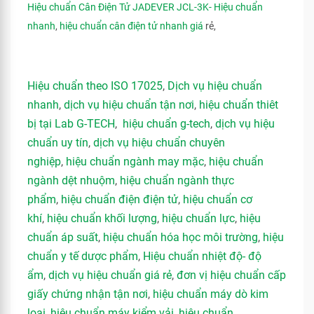
Hiệu chuẩn Cân Điện Tử JADEVER JCL-3K- Hiệu chuẩn
nhanh
,
hiệu chuẩn cân điện tử nhanh giá
rẻ,
Hiệu chuẩn theo ISO 17025
,
Dịch vụ hiệu chuẩn
nhanh
,
dịch vụ hiệu chuẩn tận nơi
,
hiệu chuẩn thiêt
bị tại Lab G-TECH
,
hiệu chuẩn g-tech
,
dịch vụ hiệu
chuẩn uy tín
,
dịch vụ hiệu chuẩn chuyên
nghiệp
,
hiệu chuẩn ngành may mặc
,
hiệu chuẩn
ngành dệt nhuộm
,
hiệu chuẩn ngành thực
phẩm
,
hiệu chuẩn điện điện tử
,
hiệu chuẩn cơ
khí
,
hiệu chuẩn khối lượng
,
hiệu chuẩn lực
,
hiệu
chuẩn áp suất
,
hiệu chuẩn hóa học môi trường
,
hiệu
chuẩn y tế dược phẩm
,
Hiệu chuẩn nhiệt độ- độ
ẩm
,
dịch vụ hiệu chuẩn giá rẻ
,
đơn vị hiệu chuẩn cấp
giấy chứng nhận tận nơi
,
hiệu chuẩn máy dò kim
loại
,
hiệu chuẩn máy kiểm vải
,
hiệu chuẩn