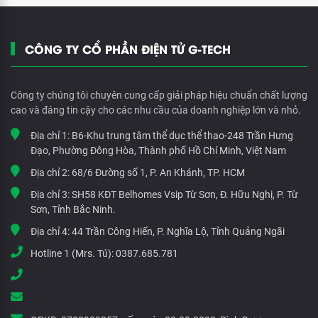
CÔNG TY CỔ PHẦN ĐIỆN TỬ G-TECH
Công ty chúng tôi chuyên cung cấp giải pháp hiệu chuẩn chất lượng
cao và đáng tin cậy cho các nhu cầu của doanh nghiệp lớn và nhỏ.
Địa chỉ 1:
B6-Khu trung tâm thể dục thể thao-248 Trần Hưng
Đạo, Phường Đông Hòa, Thành phố Hồ Chí Minh, Việt Nam
Địa chỉ 2:
68/6 Đường số 1, P. An Khánh, TP. HCM
Địa chỉ 3:
SH58 KĐT Belhomes Vsip Từ Sơn, Đ. Hữu Nghị, P. Từ
Sơn, Tỉnh Bắc Ninh.
Địa chỉ 4:
44 Trần Công Hiến, P. Nghĩa Lộ, Tỉnh Quảng Ngãi
Hotline 1 (Mrs. Tú):
0387.685.781