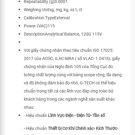
Repeatability (g)0.0001
Weighing Unitsg, mg, kg, oz t, ct
Calibration TypeExternal
Power (VAC)115
DescriptionAnalytical Balance, 120G 115V
Với giấy chứng nhận theo tiêu chuẩn ISO 17025:
2017 của AOSC, ILAC-MRA ( số VLAC- 1.0416), giấy
chứng nhận của Nghị định 105 của Tổng Cục đo
lường chất lượng cùng với bảng scope rộng, đa dạng
và độ không đảm bảo đo nhỏ, G-TECH có thể hiệu
chuẩn trong tất cả các lĩnh vực đáp ứng toàn bộ
khách hàng trong các ngành nghề sản xuất khác
nhau:
- Hiệu chuẩn
Lĩnh Vực Điện - Điện Tử- Tần số
-
Hiệu chuẩn
Thiết bị Cơ Khí Chính xác- Kích Thước-