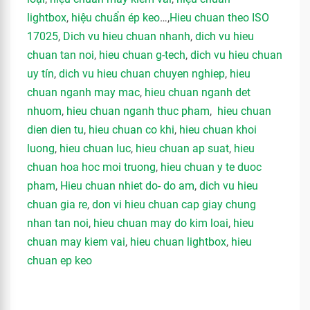
lightbox
,
hiệu chuẩn ép keo
…,
Hieu chuan theo ISO
17025
,
Dich vu hieu chuan nhanh
,
dich vu hieu
chuan tan noi
,
hieu chuan g-tech
,
dich vu hieu chuan
uy tín
,
dich vu hieu chuan chuyen nghiep
,
hieu
chuan nganh may mac
,
hieu chuan nganh det
nhuom
,
hieu chuan nganh thuc pham
,
hieu chuan
dien dien tu
,
hieu chuan co khi
,
hieu chuan khoi
luong
,
hieu chuan luc
,
hieu chuan ap suat
,
hieu
chuan hoa hoc moi truong
,
hieu chuan y te duoc
pham
,
Hieu chuan nhiet do- do am
,
dich vu hieu
chuan gia re
,
don vi hieu chuan cap giay chung
nhan tan noi
,
hieu chuan may do kim loai
,
hieu
chuan may kiem vai
,
hieu chuan lightbox
,
hieu
chuan ep keo