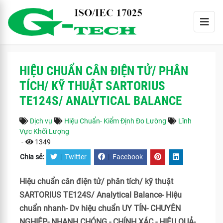
HIỆU CHUẨN CÂN ĐIỆN TỬ/ PHÂN
TÍCH/ KỸ THUẬT SARTORIUS
TE124S/ ANALYTICAL BALANCE
Dịch vụ
Hiệu Chuẩn- Kiểm Định Đo Lường
Lĩnh
Vực Khối Lượng
-
1349
Chia sẻ:
|
Twitter
|
Facebook
Hiệu chuẩn cân điện tử/ phân tích/ kỹ thuật
SARTORIUS TE124S/ Analytical Balance- Hiệu
chuẩn nhanh- Dv hiệu chuẩn UY TÍN- CHUYÊN
NGHIỆP- NHANH CHÓNG - CHÍNH XÁC - HIỆU QUẢ-