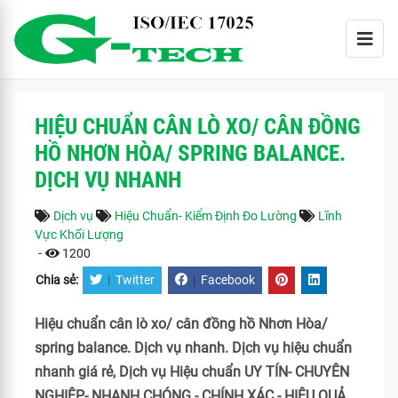
HIỆU CHUẨN CÂN LÒ XO/ CÂN ĐỒNG
HỒ NHƠN HÒA/ SPRING BALANCE.
DỊCH VỤ NHANH
Dịch vụ
Hiệu Chuẩn- Kiểm Định Đo Lường
Lĩnh
Vực Khối Lượng
-
1200
Chia sẻ:
|
Twitter
|
Facebook
Hiệu chuẩn cân lò xo/ cân đồng hồ Nhơn Hòa/
spring balance. Dịch vụ nhanh. Dịch vụ hiệu chuẩn
nhanh giá rẻ, Dịch vụ Hiệu chuẩn UY TÍN- CHUYÊN
NGHIỆP- NHANH CHÓNG - CHÍNH XÁC - HIỆU QUẢ.