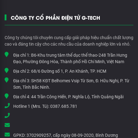
CÔNG TY CỔ PHẦN ĐIỆN TỬ G-TECH
Công ty chúng tôi chuyên cung cấp giải pháp hiệu chuẩn chất lượng
cao và đáng tin cậy cho các nhu cầu của doanh nghiệp lớn và nhỏ.
Địa chỉ 1:
B6-Khu trung tâm thể dục thể thao-248 Trần Hưng
Đạo, Phường Đông Hòa, Thành phố Hồ Chí Minh, Việt Nam
Địa chỉ 2:
68/6 Đường số 1, P. An Khánh, TP. HCM
Địa chỉ 3:
SH58 KĐT Belhomes Vsip Từ Sơn, Đ. Hữu Nghị, P. Từ
Sơn, Tỉnh Bắc Ninh.
Địa chỉ 4:
44 Trần Công Hiến, P. Nghĩa Lộ, Tỉnh Quảng Ngãi
Hotline 1 (Mrs. Tú):
0387.685.781
GPKD:
3702909257, cấp ngày 08-09-2020, Bình Dương