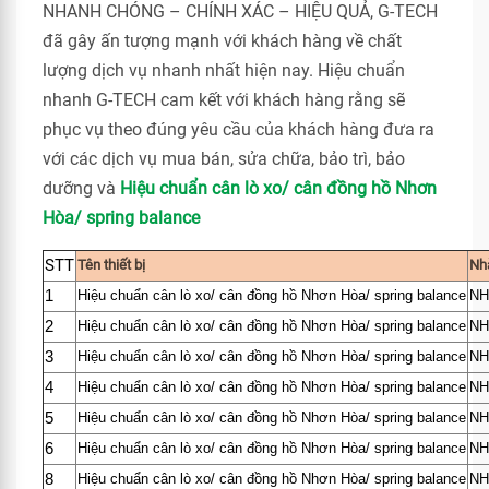
NHANH CHÓNG – CHÍNH XÁC – HIỆU QUẢ, G-TECH
đã gây ấn tượng mạnh với khách hàng về chất
lượng dịch vụ nhanh nhất hiện nay. Hiệu chuẩn
nhanh G-TECH cam kết với khách hàng rằng sẽ
phục vụ theo đúng yêu cầu của khách hàng đưa ra
với các dịch vụ mua bán, sửa chữa, bảo trì, bảo
dưỡng và
Hiệu chuẩn cân lò xo/ cân đồng hồ Nhơn
Hòa/ spring balance
STT
Tên thiết bị
Nh
1
Hiệu chuẩn cân lò xo/ cân đồng hồ Nhơn Hòa/ spring balance
NH
2
Hiệu chuẩn cân lò xo/ cân đồng hồ Nhơn Hòa/ spring balance
NH
3
Hiệu chuẩn cân lò xo/ cân đồng hồ Nhơn Hòa/ spring balance
NH
4
Hiệu chuẩn cân lò xo/ cân đồng hồ Nhơn Hòa/ spring balance
NH
5
Hiệu chuẩn cân lò xo/ cân đồng hồ Nhơn Hòa/ spring balance
NH
6
Hiệu chuẩn cân lò xo/ cân đồng hồ Nhơn Hòa/ spring balance
NH
8
Hiệu chuẩn cân lò xo/ cân đồng hồ Nhơn Hòa/ spring balance
NH