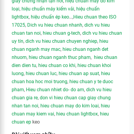
giấy chứng nhận tận nơi
,
hiệu chuẩn máy dò kim
loại
,
hiệu chuẩn máy kiểm vải
,
hiệu chuẩn
lightbox
,
hiệu chuẩn ép keo
…,
Hieu chuan theo ISO
17025
,
Dich vu hieu chuan nhanh
,
dich vu hieu
chuan tan noi
,
hieu chuan g-tech
,
dich vu hieu chuan
uy tín
,
dich vu hieu chuan chuyen nghiep
,
hieu
chuan nganh may mac
,
hieu chuan nganh det
nhuom
,
hieu chuan nganh thuc pham
,
hieu chuan
dien dien tu
,
hieu chuan co khi
,
hieu chuan khoi
luong
,
hieu chuan luc
,
hieu chuan ap suat
,
hieu
chuan hoa hoc moi truong
,
hieu chuan y te duoc
pham
,
Hieu chuan nhiet do- do am
,
dich vu hieu
chuan gia re
,
don vi hieu chuan cap giay chung
nhan tan noi
,
hieu chuan may do kim loai
,
hieu
chuan may kiem vai
,
hieu chuan lightbox
,
hieu
chuan ep
keo