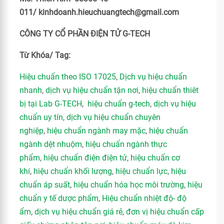
011/ kinhdoanh.hieuchuangtech@gmail.com
CÔNG TY CỔ PHẦN ĐIỆN TỬ G-TECH
Từ Khóa/ Tag:
Hiệu chuẩn theo ISO 17025
,
Dịch vụ hiệu chuẩn
nhanh
,
dịch vụ hiệu chuẩn tận nơi
,
hiệu chuẩn thiêt
bị tại Lab G-TECH
,
hiệu chuẩn g-tech
,
dịch vụ hiệu
chuẩn uy tín
,
dịch vụ hiệu chuẩn chuyên
nghiệp
,
hiệu chuẩn ngành may mặc
,
hiệu chuẩn
ngành dệt nhuộm
,
hiệu chuẩn ngành thực
phẩm
,
hiệu chuẩn điện điện tử
,
hiệu chuẩn cơ
khí
,
hiệu chuẩn khối lượng
,
hiệu chuẩn lực
,
hiệu
chuẩn áp suất
,
hiệu chuẩn hóa học môi trường
,
hiệu
chuẩn y tế dược phẩm
,
Hiệu chuẩn nhiệt độ- độ
ẩm
,
dịch vụ hiệu chuẩn giá rẻ
,
đơn vị hiệu chuẩn cấp