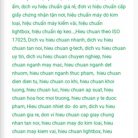
ẩm
,
dịch vụ hiệu chuẩn giá rẻ
,
đơn vị hiệu chuẩn cấp
giấy chứng nhận tận nơi
,
hiệu chuẩn máy dò kim
loại
,
hiệu chuẩn máy kiểm vải
,
hiệu chuẩn
lightbox
,
hiệu chuẩn ép keo
…,
Hieu chuan theo ISO
17025
,
Dich vu hieu chuan nhanh
,
dich vu hieu
chuan tan noi
,
hieu chuan g-tech
,
dich vu hieu chuan
uy tín
,
dich vu hieu chuan chuyen nghiep
,
hieu
chuan nganh may mac
,
hieu chuan nganh det
nhuom
,
hieu chuan nganh thuc pham
,
hieu chuan
dien dien tu
,
hieu chuan co khi
,
hieu chuan khoi
luong
,
hieu chuan luc
,
hieu chuan ap suat
,
hieu
chuan hoa hoc moi truong
,
hieu chuan y te duoc
pham
,
Hieu chuan nhiet do- do am
,
dich vu hieu
chuan gia re
,
don vi hieu chuan cap giay chung
nhan tan noi
,
hieu chuan may do kim loai
,
hieu
chuan may kiem vai
,
hieu chuan lightbox
,
hieu