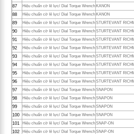
87
Hiệu chuẩn cờ lê lực/ Dial Torque Wrench
KANON
88
Hiệu chuẩn cờ lê lực/ Dial Torque Wrench
KANON
89
Hiệu chuẩn cờ lê lực/ Dial Torque Wrench
STURTEVANT RICH
90
Hiệu chuẩn cờ lê lực/ Dial Torque Wrench
STURTEVANT RICH
91
Hiệu chuẩn cờ lê lực/ Dial Torque Wrench
STURTEVANT RICH
92
Hiệu chuẩn cờ lê lực/ Dial Torque Wrench
STURTEVANT RICH
93
Hiệu chuẩn cờ lê lực/ Dial Torque Wrench
STURTEVANT RICH
94
Hiệu chuẩn cờ lê lực/ Dial Torque Wrench
STURTEVANT RICH
95
Hiệu chuẩn cờ lê lực/ Dial Torque Wrench
STURTEVANT RICH
96
Hiệu chuẩn cờ lê lực/ Dial Torque Wrench
STURTEVANT RICH
97
Hiệu chuẩn cờ lê lực/ Dial Torque Wrench
SNAPON
98
Hiệu chuẩn cờ lê lực/ Dial Torque Wrench
SNAPON
99
Hiệu chuẩn cờ lê lực/ Dial Torque Wrench
SNAPON
100
Hiệu chuẩn cờ lê lực/ Dial Torque Wrench
SNAPON
101
Hiệu chuẩn cờ lê lực/ Dial Torque Wrench
SNAP-ON
102
Hiệu chuẩn cờ lê lực/ Dial Torque Wrench
SNAP-ON