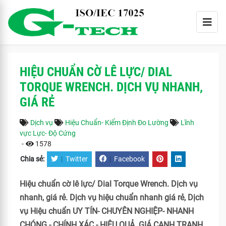
HIỆU CHUẨN CỜ LÊ LỰC/ DIAL
TORQUE WRENCH. DỊCH VỤ NHANH,
GIÁ RẺ
Dịch vụ
Hiệu Chuẩn- Kiểm Định Đo Lường
Lĩnh
vực Lực- Độ Cứng
-
1578
Chia sẻ:
|
Twitter
|
Facebook
Hiệu chuẩn cờ lê lực/ Dial Torque Wrench. Dịch vụ
nhanh, giá rẻ. Dịch vụ hiệu chuẩn nhanh giá rẻ, Dịch
vụ Hiệu chuẩn UY TÍN- CHUYÊN NGHIỆP- NHANH
CHÓNG - CHÍNH XÁC - HIỆU QUẢ. GIÁ CẠNH TRANH.