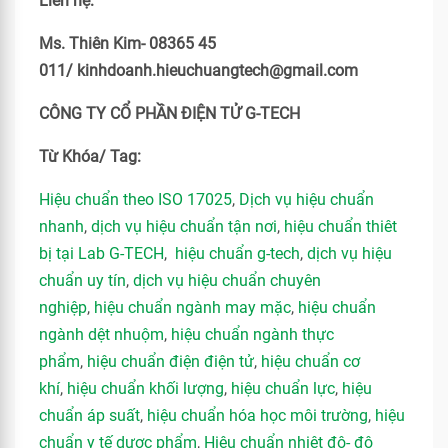
Liên hệ:
Ms. Thiên Kim- 08365 45
011/ kinhdoanh.hieuchuangtech@gmail.com
CÔNG TY CỔ PHẦN ĐIỆN TỬ G-TECH
Từ Khóa/ Tag:
Hiệu chuẩn theo ISO 17025
,
Dịch vụ hiệu chuẩn
nhanh
,
dịch vụ hiệu chuẩn tận nơi
,
hiệu chuẩn thiêt
bị tại Lab G-TECH
,
hiệu chuẩn g-tech
,
dịch vụ hiệu
chuẩn uy tín
,
dịch vụ hiệu chuẩn chuyên
nghiệp
,
hiệu chuẩn ngành may mặc
,
hiệu chuẩn
ngành dệt nhuộm
,
hiệu chuẩn ngành thực
phẩm
,
hiệu chuẩn điện điện tử
,
hiệu chuẩn cơ
khí
,
hiệu chuẩn khối lượng
,
hiệu chuẩn lực
,
hiệu
chuẩn áp suất
,
hiệu chuẩn hóa học môi trường
,
hiệu
chuẩn y tế dược phẩm
,
Hiệu chuẩn nhiệt độ- độ