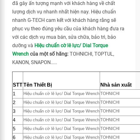
đã gây ấn tượng mạnh với khách hàng về chất
lượng dịch vụ nhanh nhất hiện nay. Hiệu chuẩn
nhanh G-TECH cam kết với khách hàng rằng sẽ
phục vụ theo đúng yêu cầu của khách hàng đưa ra
với các dịch vụ mua bán, sửa chữa, bảo trì, bảo
dưỡng và
Hiệu chuẩn cờ lê lực/ Dial Torque
Wrench
của một số hãng:
TOHNICHI, TOPTUL,
KANON, SNAPON.....
STT
Tên Thiết Bị
Nhà sản xuất
1
Hiệu chuẩn cờ lê lực/ Dial Torque Wrench
TOHNICHI
2
Hiệu chuẩn cờ lê lực/ Dial Torque Wrench
TOHNICHI
3
Hiệu chuẩn cờ lê lực/ Dial Torque Wrench
TOHNICHI
4
Hiệu chuẩn cờ lê lực/ Dial Torque Wrench
TOHNICHI
5
Hiệu chuẩn cờ lê lực/ Dial Torque Wrench
TOHNICHI
6
Hiệu chuẩn cờ lê lực/ Dial Torque Wrench
TOHNICHI