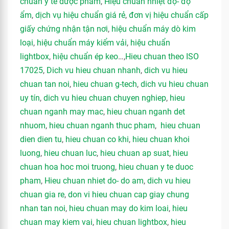
chuẩn y tế dược phẩm
,
Hiệu chuẩn nhiệt độ- độ
ẩm
,
dịch vụ hiệu chuẩn giá rẻ
,
đơn vị hiệu chuẩn cấp
giấy chứng nhận tận nơi
,
hiệu chuẩn máy dò kim
loại
,
hiệu chuẩn máy kiểm vải
,
hiệu chuẩn
lightbox
,
hiệu chuẩn ép keo
…,
Hieu chuan theo ISO
17025
,
Dich vu hieu chuan nhanh
,
dich vu hieu
chuan tan noi
,
hieu chuan g-tech
,
dich vu hieu chuan
uy tín
,
dich vu hieu chuan chuyen nghiep
,
hieu
chuan nganh may mac
,
hieu chuan nganh det
nhuom
,
hieu chuan nganh thuc pham
,
hieu chuan
dien dien tu
,
hieu chuan co khi
,
hieu chuan khoi
luong
,
hieu chuan luc
,
hieu chuan ap suat
,
hieu
chuan hoa hoc moi truong
,
hieu chuan y te duoc
pham
,
Hieu chuan nhiet do- do am
,
dich vu hieu
chuan gia re
,
don vi hieu chuan cap giay chung
nhan tan noi
,
hieu chuan may do kim loai
,
hieu
chuan may kiem vai
,
hieu chuan lightbox
,
hieu