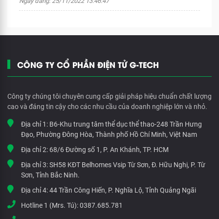
Ngày đăng: 25/11/2022 13:46:47
CÔNG TY CỔ PHẦN ĐIỆN TỬ G-TECH
Công ty chúng tôi chuyên cung cấp giải pháp hiệu chuẩn chất lượng
cao và đáng tin cậy cho các nhu cầu của doanh nghiệp lớn và nhỏ.
Địa chỉ 1:
B6-Khu trung tâm thể dục thể thao-248 Trần Hưng
Đạo, Phường Đông Hòa, Thành phố Hồ Chí Minh, Việt Nam
Địa chỉ 2:
68/6 Đường số 1, P. An Khánh, TP. HCM
Địa chỉ 3:
SH58 KĐT Belhomes Vsip Từ Sơn, Đ. Hữu Nghị, P. Từ
Sơn, Tỉnh Bắc Ninh.
Địa chỉ 4:
44 Trần Công Hiến, P. Nghĩa Lộ, Tỉnh Quảng Ngãi
Hotline 1 (Mrs. Tú):
0387.685.781