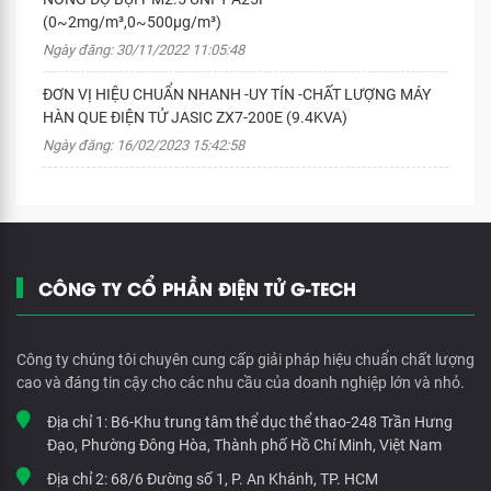
(0~2mg/m³,0~500μg/m³)
Ngày đăng: 30/11/2022 11:05:48
ĐƠN VỊ HIỆU CHUẨN NHANH -UY TÍN -CHẤT LƯỢNG MÁY
HÀN QUE ĐIỆN TỬ JASIC ZX7-200E (9.4KVA)
Ngày đăng: 16/02/2023 15:42:58
CÔNG TY CỔ PHẦN ĐIỆN TỬ G-TECH
Công ty chúng tôi chuyên cung cấp giải pháp hiệu chuẩn chất lượng
cao và đáng tin cậy cho các nhu cầu của doanh nghiệp lớn và nhỏ.
Địa chỉ 1:
B6-Khu trung tâm thể dục thể thao-248 Trần Hưng
Đạo, Phường Đông Hòa, Thành phố Hồ Chí Minh, Việt Nam
Địa chỉ 2:
68/6 Đường số 1, P. An Khánh, TP. HCM