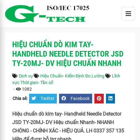
HIỆU CHUẨN DÒ KIM TAY-
HANDHELD NEEDLE DETECTOR JSD
TY-20MJ- DV HIỆU CHUẨN NHANH
Dịch vụ
Hiệu Chuẩn- Kiểm Định Đo Lường
Lĩnh
vực Thời gian- Tần số
-
1082
Chia sẻ:
|
Twitter
|
Facebook
Hiệu chuẩn dò kim tay- Handheld Needle Detector
JSD TY-20MJ- DV Hiệu chuẩn Nhanh- NHANH
CHÓNG - CHÍNH XÁC - HIỆU QUẢ. LH 0337 357 135
Hiền để được hỗ trợ nhanh