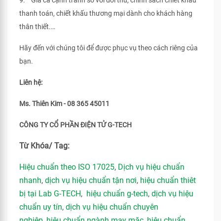
9. Giá cả cạnh tranh so với đối thủ, chính sách chiết khấu
thanh toán, chiết khấu thương mại dành cho khách hàng
thân thiết.…
Hãy đến với chúng tôi để được phục vụ theo cách riêng của
bạn.
Liên hệ:
Ms. Thiên Kim - 08 365 45011
CÔNG TY CỔ PHẦN ĐIỆN TỬ G-TECH
Từ Khóa/ Tag:
Hiệu chuẩn theo ISO 17025
,
Dịch vụ hiệu chuẩn
nhanh
,
dịch vụ hiệu chuẩn tận nơi
,
hiệu chuẩn thiêt
bị tại Lab G-TECH
,
hiệu chuẩn g-tech
,
dịch vụ hiệu
chuẩn uy tín
,
dịch vụ hiệu chuẩn chuyên
nghiệp
,
hiệu chuẩn ngành may mặc
,
hiệu chuẩn