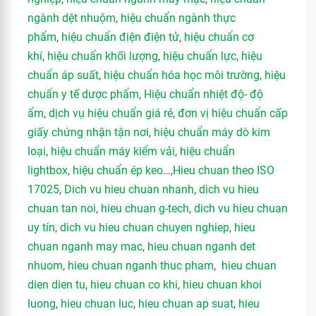
ngành dệt nhuộm
,
hiệu chuẩn ngành thực
phẩm
,
hiệu chuẩn điện điện tử
,
hiệu chuẩn cơ
khí
,
hiệu chuẩn khối lượng
,
hiệu chuẩn lực
,
hiệu
chuẩn áp suất
,
hiệu chuẩn hóa học môi trường
,
hiệu
chuẩn y tế dược phẩm
,
Hiệu chuẩn nhiệt độ- độ
ẩm
,
dịch vụ hiệu chuẩn giá rẻ
,
đơn vị hiệu chuẩn cấp
giấy chứng nhận tận nơi
,
hiệu chuẩn máy dò kim
loại
,
hiệu chuẩn máy kiểm vải
,
hiệu chuẩn
lightbox
,
hiệu chuẩn ép keo
…,
Hieu chuan theo ISO
17025
,
Dich vu hieu chuan nhanh
,
dich vu hieu
chuan tan noi
,
hieu chuan g-tech
,
dich vu hieu chuan
uy tín
,
dich vu hieu chuan chuyen nghiep
,
hieu
chuan nganh may mac
,
hieu chuan nganh det
nhuom
,
hieu chuan nganh thuc pham
,
hieu chuan
dien dien tu
,
hieu chuan co khi
,
hieu chuan khoi
luong
,
hieu chuan luc
,
hieu chuan ap suat
,
hieu