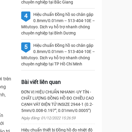
chuyên nghiệp tại Bắc Giang
Hiệu chuẩn Đồng hồ so chân gập
4
0.8mm/0.01mm – 513-404-10E –
Mitutoyo. Dịch vụ hỗ trợ nhanh chóng
chuyên nghiệp tại Bình Dương
Hiệu chuẩn Đồng hồ so chân gập
5
0.8mm/0.01mm – 513-404-10E –
Mitutoyo. Dịch vụ hỗ trợ nhanh chóng
chuyên nghiệp tại TP Hồ Chí Minh
i trên
Bài viết liên quan
ong
ĐƠN VỊ HIỆU CHUẨN NHANH -UY TÍN -
nh,
CHẤT LƯỢNG ĐỒNG HỒ ĐO CHIỀU CAO
CẠNH VÁT ĐIỆN TỬ INSIZE 2944-1 (0.2-
5mm/0.008-0.197”; 0.01mm/0.0005”)
ấn
Ngày đăng: 01/12/2022 15:26:59
ới
Hiệu chuẩn thiết bị Đồng hồ đo nhiệt độ
o trì,