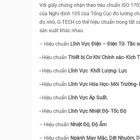
Với giấy chứng nhận theo tiêu chuẩn ISO 17
của Nghị định 105 của Tổng Cục đo lường ch
đo nhỏ, G-TECH có thể hiệu chuẩn trong tất 
sản xuất khác nhau:
– Hiệu chuẩn
Lĩnh Vực Điện – Điện Tử- Tần s
-
Hiệu chuẩn
Thiết bị Cơ Khí Chính xác- Kích 
-
Hiệu chuẩn
Lĩnh Vực Khối Lượng- Lực
-
Hiệu chuẩn
Lĩnh Vực Hóa Học- Môi Trường-
-
Hiệu chuẩn
Lĩnh Vực Áp Suất.
-
Hiệu chuẩn
Lĩnh Vực Nhiệt Độ- Tốc Độ
– Hiệu chuẩn
Nhiệt Độ, Độ Ẩm
– Hiệu chuẩn
Ngành May Mặc, Dệt Nhuộm, D