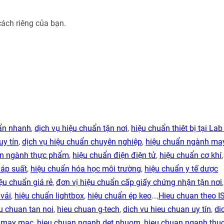
cách riêng của bạn.
uẩn nhanh
,
dịch vụ hiệu chuẩn tận nơi
,
hiệu chuẩn thiêt bị tại Lab
uy tín
,
dịch vụ hiệu chuẩn chuyên nghiệp
,
hiệu chuẩn ngành ma
ẩn ngành thực phẩm
,
hiệu chuẩn điện điện tử
,
hiệu chuẩn cơ khí
 áp suất
,
hiệu chuẩn hóa học môi trường
,
hiệu chuẩn y tế dược
ệu chuẩn giá rẻ
,
đơn vị hiệu chuẩn cấp giấy chứng nhận tận nơi
vải
,
hiệu chuẩn lightbox
,
hiệu chuẩn ép keo
…,
Hieu chuan theo I
u chuan tan noi
,
hieu chuan g-tech
,
dich vu hieu chuan uy tín
,
di
h may mac
,
hieu chuan nganh det nhuom
,
hieu chuan nganh thu