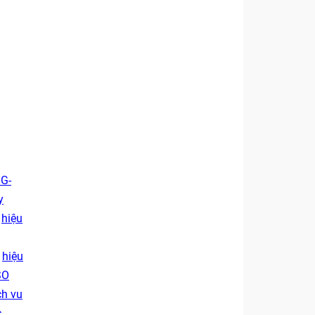
 G-
y
,
hiệu
,
hiệu
SO
ch vu
c