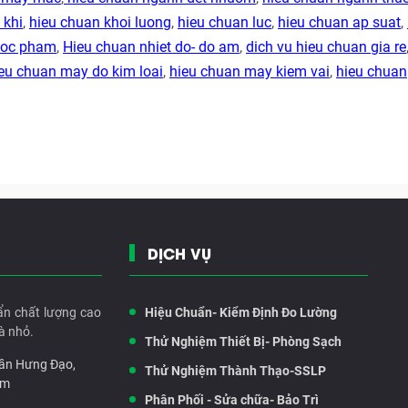
 khi
,
hieu chuan khoi luong
,
hieu chuan luc
,
hieu chuan ap suat
,
duoc pham
,
Hieu chuan nhiet do- do am
,
dich vu hieu chuan gia re
eu chuan may do kim loai
,
hieu chuan may kiem vai
,
hieu chuan
DỊCH VỤ
ẩn chất lượng cao
Hiệu Chuẩn- Kiểm Định Đo Lường
à nhỏ.
Thử Nghiệm Thiết Bị- Phòng Sạch
rần Hưng Đạo,
Thử Nghiệm Thành Thạo-SSLP
am
Phân Phối - Sửa chữa- Bảo Trì