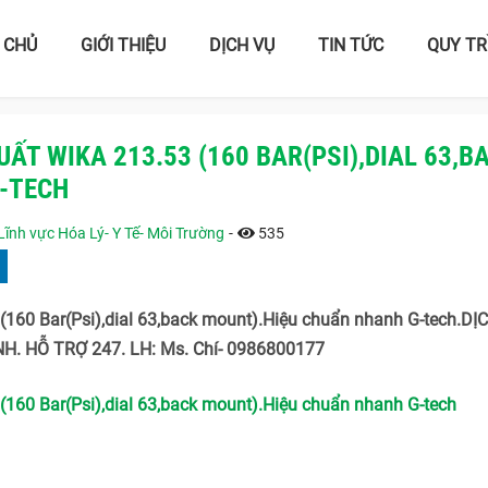
 CHỦ
GIỚI THIỆU
DỊCH VỤ
TIN TỨC
QUY TR
ẤT WIKA 213.53 (160 BAR(PSI),DIAL 63,B
-TECH
Lĩnh vực Hóa Lý- Y Tế- Môi Trường
-
535
(160 Bar(Psi),dial 63,back mount).Hiệu chuẩn nhanh G-tech.DỊ
H. HỖ TRỢ 247. LH: Ms. Chí- 0986800177
160 Bar(Psi),dial 63,back mount).Hiệu chuẩn nhanh G-tech