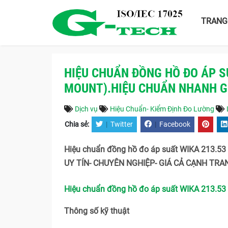
TRANG
HIỆU CHUẨN ĐỒNG HỒ ĐO ÁP SU
MOUNT).HIỆU CHUẨN NHANH G
Dịch vụ
Hiệu Chuẩn- Kiểm Định Đo Lường
Chia sẻ:
|
Twitter
|
Facebook
Hiệu chuẩn đồng hồ đo áp suất WIKA 213.53 
UY TÍN- CHUYÊN NGHIỆP- GIÁ CẢ CẠNH TRAN
Hiệu chuẩn đồng hồ đo áp suất WIKA 213.53 (
Thông số kỹ thuật