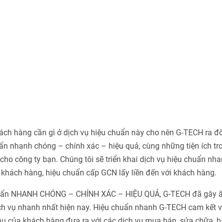
h hàng cần gì ở dịch vụ hiệu chuẩn này cho nên G-TECH ra đờ
n nhanh chóng – chính xác – hiệu quả, cùng những tiện ích tr
ho công ty bạn. Chúng tôi sẽ triển khai dịch vụ hiệu chuẩn nha
khách hàng, hiệu chuẩn cấp GCN lấy liền đến với khách hàng.
chuẩn NHANH CHÓNG – CHÍNH XÁC – HIỆU QUẢ, G-TECH đã gây 
ch vụ nhanh nhất hiện nay. Hiệu chuẩn nhanh G-TECH cam kết v
u của khách hàng đưa ra với các dịch vụ mua bán, sửa chữa, bả