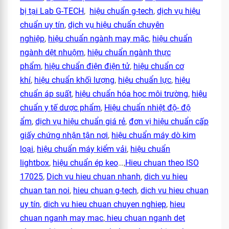
bị tại Lab G-TECH
,
hiệu chuẩn g-tech
,
dịch vụ hiệu
chuẩn uy tín
,
dịch vụ hiệu chuẩn chuyên
nghiệp
,
hiệu chuẩn ngành may mặc
,
hiệu chuẩn
ngành dệt nhuộm
,
hiệu chuẩn ngành thực
phẩm
,
hiệu chuẩn điện điện tử
,
hiệu chuẩn cơ
khí
,
hiệu chuẩn khối lượng
,
hiệu chuẩn lực
,
hiệu
chuẩn áp suất
,
hiệu chuẩn hóa học môi trường
,
hiệu
chuẩn y tế dược phẩm
,
Hiệu chuẩn nhiệt độ- độ
ẩm
,
dịch vụ hiệu chuẩn giá rẻ
,
đơn vị hiệu chuẩn cấp
giấy chứng nhận tận nơi
,
hiệu chuẩn máy dò kim
loại
,
hiệu chuẩn máy kiểm vải
,
hiệu chuẩn
lightbox
,
hiệu chuẩn ép keo
…,
Hieu chuan theo ISO
17025
,
Dich vu hieu chuan nhanh
,
dich vu hieu
chuan tan noi
,
hieu chuan g-tech
,
dich vu hieu chuan
uy tín
,
dich vu hieu chuan chuyen nghiep
,
hieu
chuan nganh may mac
,
hieu chuan nganh det