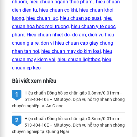
nhuom
,
hieu chuan nganh thuc pham
,
hieu chuan
dien dien tu
,
hieu chuan co khi
,
hieu chuan khoi
luong
,
hieu chuan luc
,
hieu chuan ap suat
,
hieu
chuan hoa hoc moi truong
,
hieu chuan y te duoc
pham
,
Hieu chuan nhiet do- do am
,
dich vu hieu
chuan gia re
,
don vi hieu chuan cap giay chung
nhan tan noi
,
hieu chuan may do kim loai
,
hieu
chuan may kiem vai
,
hieu chuan lightbox
,
hieu
chuan ep keo
Bài viết xem nhiều
Hiệu chuẩn Đồng hồ so chân gập 0.8mm/0.01mm –
1
513-404-10E – Mitutoyo. Dịch vụ hỗ trợ nhanh chóng
chuyên nghiệp tại An Giang
Hiệu chuẩn Đồng hồ so chân gập 0.8mm/0.01mm –
2
513-404-10E – Mitutoyo. Dịch vụ hỗ trợ nhanh chóng
chuyên nghiệp tại Quãng Ngãi