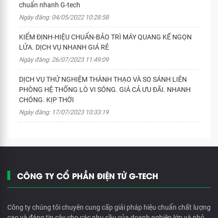
chuẩn nhanh G-tech
Ngày đăng: 04/05/2022 10:28:58
KIỂM ĐỊNH-HIỆU CHUẨN-BẢO TRÌ MÁY QUANG KẾ NGỌN
LỬA. DỊCH VỤ NHANH GIÁ RẺ
Ngày đăng: 26/07/2023 11:49:09
DỊCH VỤ THỬ NGHIỆM THÀNH THẠO VÀ SO SÁNH LIÊN
PHÒNG HỆ THỐNG LÒ VI SÓNG. GIÁ CẢ ƯU ĐÃI. NHANH
CHÓNG. KỊP THỜI
Ngày đăng: 17/07/2023 10:33:19
CÔNG TY CỔ PHẦN ĐIỆN TỬ G-TECH
Công ty chúng tôi chuyên cung cấp giải pháp hiệu chuẩn chất lượng
cao và đáng tin cậy cho các nhu cầu của doanh nghiệp lớn và nhỏ.