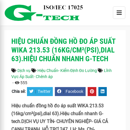
HIỆU CHUẨN ĐỒNG HỒ ĐO ÁP SUẤT
WIKA 213.53 (16KG/CM²(PSI),DIAL
63).HIỆU CHUẨN NHANH G-TECH
Dịch vụ
Hiệu Chuẩn- Kiểm Định Đo Lường
Lĩnh
Vực Áp Suất- Chênh áp
-
555
Chia sẻ:
|
Twitter
|
Facebook
Hiệu chuẩn đồng hồ đo áp suất WIKA 213.53
(16kg/cm²(psi),dial 63).Hiệu chuẩn nhanh G-
tech.DỊCH VỤ UY TÍN- CHUYÊN NGHIỆP- GIÁ CẢ
CẠNH TRANH. HỖ TRỢ 247. LH: Ms. Chí-