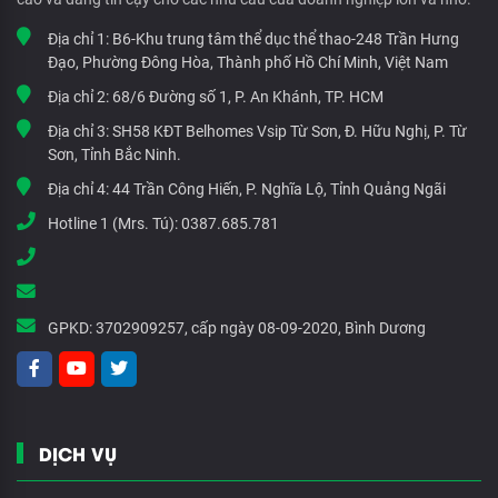
Địa chỉ 1:
B6-Khu trung tâm thể dục thể thao-248 Trần Hưng
Đạo, Phường Đông Hòa, Thành phố Hồ Chí Minh, Việt Nam
Địa chỉ 2:
68/6 Đường số 1, P. An Khánh, TP. HCM
Địa chỉ 3:
SH58 KĐT Belhomes Vsip Từ Sơn, Đ. Hữu Nghị, P. Từ
Sơn, Tỉnh Bắc Ninh.
Địa chỉ 4:
44 Trần Công Hiến, P. Nghĩa Lộ, Tỉnh Quảng Ngãi
Hotline 1 (Mrs. Tú):
0387.685.781
GPKD:
3702909257, cấp ngày 08-09-2020, Bình Dương
DỊCH VỤ