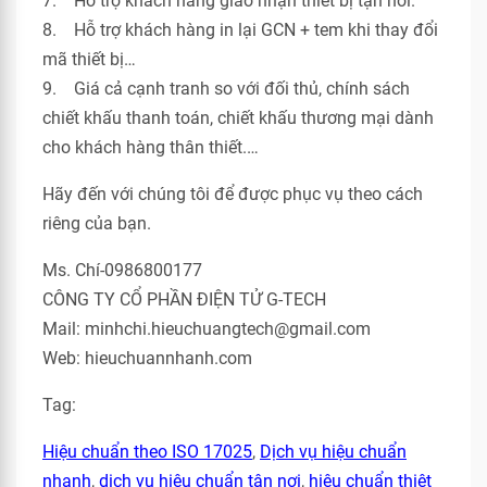
7. Hỗ trợ khách hàng giao nhận thiết bị tận nơi.
8. Hỗ trợ khách hàng in lại GCN + tem khi thay đổi
mã thiết bị…
9. Giá cả cạnh tranh so với đối thủ, chính sách
chiết khấu thanh toán, chiết khấu thương mại dành
cho khách hàng thân thiết.…
Hãy đến với chúng tôi để được phục vụ theo cách
riêng của bạn.
Ms. Chí-0986800177
CÔNG TY CỔ PHẦN ĐIỆN TỬ G-TECH
Mail: minhchi.hieuchuangtech@gmail.com
Web: hieuchuannhanh.com
Tag:
Hiệu chuẩn theo ISO 17025
,
Dịch vụ hiệu chuẩn
nhanh
,
dịch vụ hiệu chuẩn tận nơi
,
hiệu chuẩn thiêt