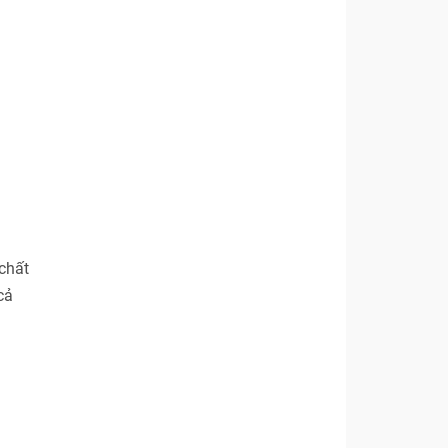
chất
cả