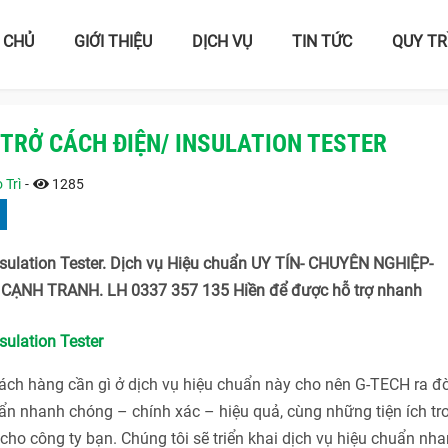
 CHỦ
GIỚI THIỆU
DỊCH VỤ
TIN TỨC
QUY TR
 TRỞ CÁCH ĐIỆN/ INSULATION TESTER
 Trì
-
1285
nsulation Tester. Dịch vụ Hiệu chuẩn UY TÍN- CHUYÊN NGHIỆP-
CẠNH TRANH. LH 0337 357 135 Hiền để được hỗ trợ nhanh
sulation Tester
h hàng cần gì ở dịch vụ hiệu chuẩn này cho nên G-TECH ra đờ
n nhanh chóng – chính xác – hiệu quả, cùng những tiện ích tr
ho công ty bạn. Chúng tôi sẽ triển khai dịch vụ hiệu chuẩn nha