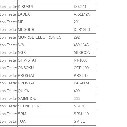
tion Tester
KIKUSUI
3452-11
tion Tester
LADEX
AX-1142N
tion Tester
ME
291
tion Tester
MEGGER
DLR10HD
tion Tester
MONROE ELECTRONICS
292
tion Tester
N/A
489-1345
tion Tester
NGK
MEGCON II
tion Tester
OHM-STAT
RT-1000
tion Tester
ONSOKU
ODR-199
tion Tester
PROSTAT
PRS-812
tion Tester
PROSTAT
PAR-809B
tion Tester
QUICK
499
tion Tester
SAIMEIOU
333
tion Tester
SCHNEIDER
SL-030
tion Tester
SRM
SRM-110
tion Tester
TOA
SM-5E