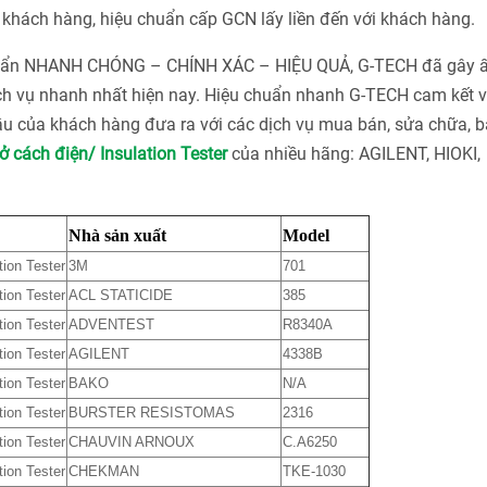
khách hàng, hiệu chuẩn cấp GCN lấy liền đến với khách hàng.
chuẩn NHANH CHÓNG – CHÍNH XÁC – HIỆU QUẢ, G-TECH đã gây 
ch vụ nhanh nhất hiện nay. Hiệu chuẩn nhanh G-TECH cam kết v
u của khách hàng đưa ra với các dịch vụ mua bán, sửa chữa, bả
ở cách điện/ Insulation Tester
của nhiều hãng: AGILENT, HIOKI,
Nhà sản xuất
Model
tion Tester
3M
701
tion Tester
ACL STATICIDE
385
tion Tester
ADVENTEST
R8340A
tion Tester
AGILENT
4338B
tion Tester
BAKO
N/A
tion Tester
BURSTER RESISTOMAS
2316
tion Tester
CHAUVIN ARNOUX
C.A6250
tion Tester
CHEKMAN
TKE-1030