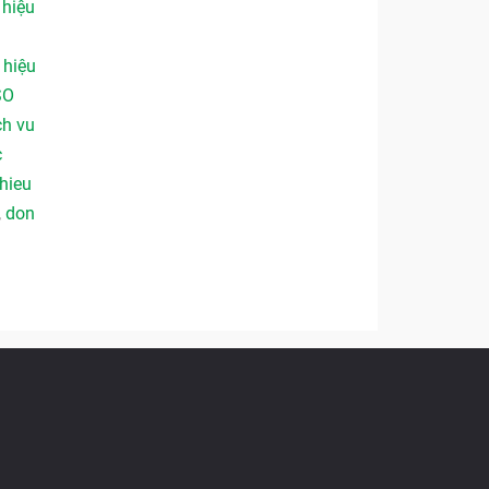
,
hiệu
,
hiệu
SO
ch vu
c
hieu
,
don