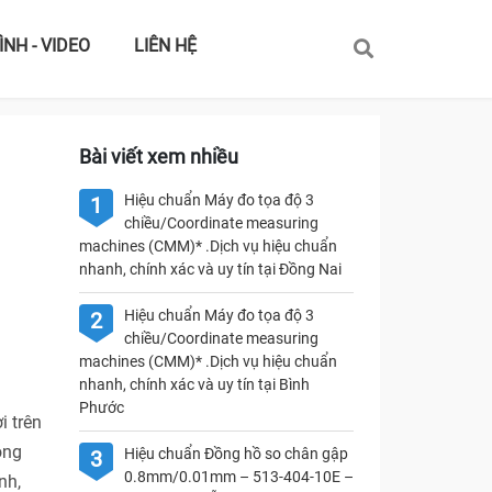
ÌNH - VIDEO
LIÊN HỆ
Bài viết xem nhiều
Hiệu chuẩn Máy đo tọa độ 3
1
chiều/Coordinate measuring
machines (CMM)* .Dịch vụ hiệu chuẩn
nhanh, chính xác và uy tín tại Đồng Nai
Hiệu chuẩn Máy đo tọa độ 3
2
chiều/Coordinate measuring
machines (CMM)* .Dịch vụ hiệu chuẩn
nhanh, chính xác và uy tín tại Bình
Phước
i trên
ong
Hiệu chuẩn Đồng hồ so chân gập
3
0.8mm/0.01mm – 513-404-10E –
nh,