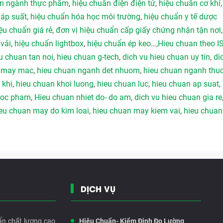
ẩn ngành thực phẩm
,
hiệu chuẩn điện điện tử
,
hiệu chuẩn cơ khí
 áp suất
,
hiệu chuẩn hóa học môi trường
,
hiệu chuẩn y tế dược
ệu chuẩn giá rẻ
,
đơn vị hiệu chuẩn cấp giấy chứng nhận tận nơi
vải
,
hiệu chuẩn lightbox
,
hiệu chuẩn ép keo
…,
Hieu chuan theo I
u chuan tan noi
,
hieu chuan g-tech
,
dich vu hieu chuan uy tín
,
di
h may mac
,
hieu chuan nganh det nhuom
,
hieu chuan nganh thu
 khi
,
hieu chuan khoi luong
,
hieu chuan luc
,
hieu chuan ap suat
,
duoc pham
,
Hieu chuan nhiet do- do am
,
dich vu hieu chuan gia re
eu chuan may do kim loai
,
hieu chuan may kiem vai
,
hieu chuan
DỊCH VỤ
ẩn chất lượng cao
Hiệu Chuẩn- Kiểm Định Đo Lường