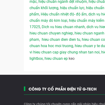
mặc
,
hiệu chuẩn ngành dệt nhuộm
,
hiệu chu
chuẩn khối lượng
,
hiệu chuẩn lực
,
hiệu chuẩn
phẩm
,
Hiệu chuẩn nhiệt độ- độ ẩm
,
dịch vụ hi
chuẩn máy dò kim loại
,
hiệu chuẩn máy kiểm 
17025
,
Dich vu hieu chuan nhanh
,
dich vu hie
hieu chuan chuyen nghiep
,
hieu chuan ngan
pham
,
hieu chuan dien dien tu
,
hieu chuan co
chuan hoa hoc moi truong
,
hieu chuan y te 
vi hieu chuan cap giay chung nhan tan noi
,
hi
lightbox
,
hieu chuan ep
keo
CÔNG TY CỔ PHẦN ĐIỆN TỬ G-TECH
Công ty chúng tôi chuyên cung cấp giải pháp hiệu chu