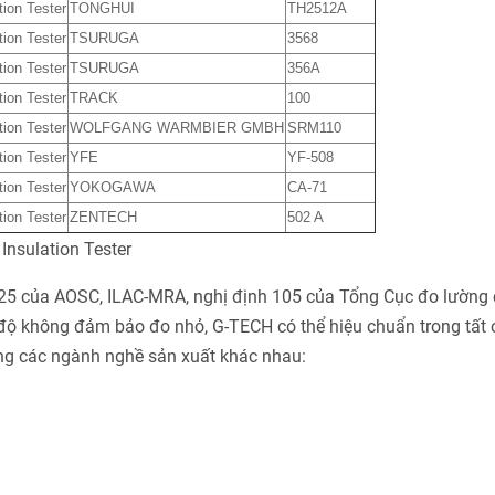
tion Tester
TONGHUI
TH2512A
tion Tester
TSURUGA
3568
tion Tester
TSURUGA
356A
tion Tester
TRACK
100
tion Tester
WOLFGANG WARMBIER GMBH
SRM110
tion Tester
YFE
YF-508
tion Tester
YOKOGAWA
CA-71
tion Tester
ZENTECH
502 A
025 của AOSC, ILAC-MRA, nghị định 105 của Tổng Cục đo lường 
độ không đảm bảo đo nhỏ, G-TECH có thể hiệu chuẩn trong tất 
ng các ngành nghề sản xuất khác nhau: