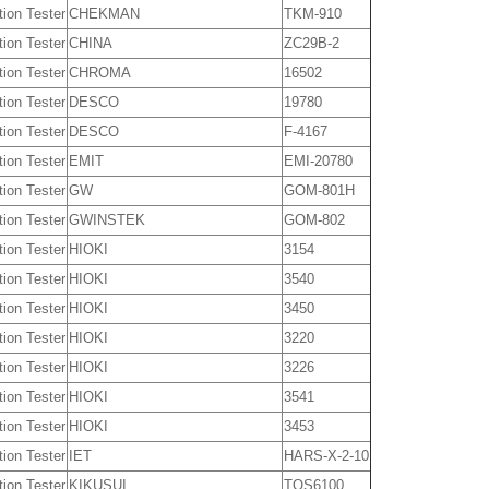
tion Tester
CHEKMAN
TKM-910
tion Tester
CHINA
ZC29B-2
tion Tester
CHROMA
16502
tion Tester
DESCO
19780
tion Tester
DESCO
F-4167
tion Tester
EMIT
EMI-20780
tion Tester
GW
GOM-801H
tion Tester
GWINSTEK
GOM-802
tion Tester
HIOKI
3154
tion Tester
HIOKI
3540
tion Tester
HIOKI
3450
tion Tester
HIOKI
3220
tion Tester
HIOKI
3226
tion Tester
HIOKI
3541
tion Tester
HIOKI
3453
tion Tester
IET
HARS-X-2-10
tion Tester
KIKUSUI
TOS6100