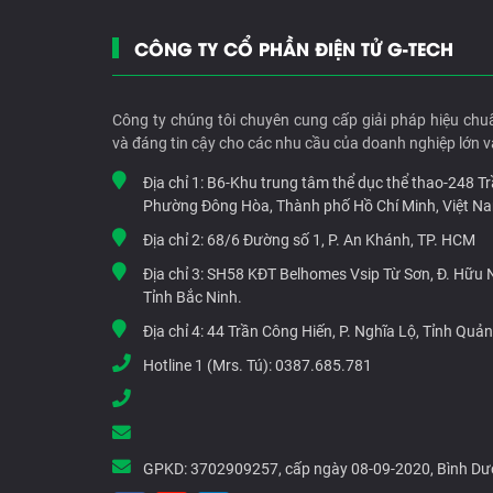
CÔNG TY CỔ PHẦN ĐIỆN TỬ G-TECH
Công ty chúng tôi chuyên cung cấp giải pháp hiệu chu
và đáng tin cậy cho các nhu cầu của doanh nghiệp lớn v
Địa chỉ 1:
B6-Khu trung tâm thể dục thể thao-248 T
Phường Đông Hòa, Thành phố Hồ Chí Minh, Việt N
Địa chỉ 2:
68/6 Đường số 1, P. An Khánh, TP. HCM
Địa chỉ 3:
SH58 KĐT Belhomes Vsip Từ Sơn, Đ. Hữu Ng
Tỉnh Bắc Ninh.
Địa chỉ 4:
44 Trần Công Hiến, P. Nghĩa Lộ, Tỉnh Quả
Hotline 1 (Mrs. Tú):
0387.685.781
GPKD:
3702909257, cấp ngày 08-09-2020, Bình D