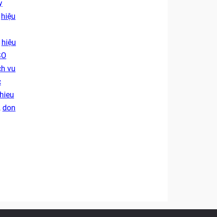
y
,
hiệu
,
hiệu
SO
ch vu
c
hieu
,
don