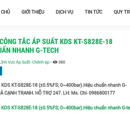
 CHỦ
GIỚI THIỆU
DỊCH VỤ
TIN TỨC
QUY TR
CÔNG TẮC ÁP SUẤT KDS KT-S828E-18
HUẨN NHANH G-TECH
Lĩnh Vực Áp Suất- Chênh áp
-
380
t KDS KT-S828E-18 (±0.5%FS; 0~400bar).Hiệu chuẩn nhanh G-
CẢ CẠNH TRANH. HỖ TRỢ 247. LH: Ms. Chí- 0986800177
t KDS KT-S828E-18 (±0.5%FS; 0~400bar).Hiệu chuẩn nhanh G-t