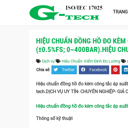
TRANG
HIỆU CHUẨN ĐỒNG HỒ ĐO KÈM 
(±0.5%FS; 0~400BAR).HIỆU C
Dịch vụ
Hiệu Chuẩn- Kiểm Định Đo Lường
Chia sẻ:
|
Twitter
|
Facebook
Hiệu chuẩn đồng hồ đo kèm công tắc áp suấ
tech.DỊCH VỤ UY TÍN- CHUYÊN NGHIỆP- GIÁ 
Hiệu chuẩn đồng hồ đo kèm công tắc áp suấ
Thông số kỹ thuật