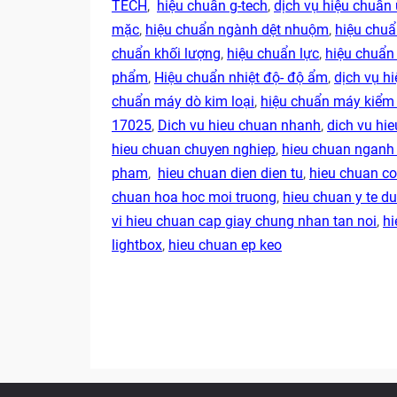
TECH
,
hiệu chuẩn g-tech
,
dịch vụ hiệu chuẩn 
mặc
,
hiệu chuẩn ngành dệt nhuộm
,
hiệu chu
chuẩn khối lượng
,
hiệu chuẩn lực
,
hiệu chuẩn
phẩm
,
Hiệu chuẩn nhiệt độ- độ ẩm
,
dịch vụ hi
chuẩn máy dò kim loại
,
hiệu chuẩn máy kiểm 
17025
,
Dich vu hieu chuan nhanh
,
dich vu hie
hieu chuan chuyen nghiep
,
hieu chuan ngan
pham
,
hieu chuan dien dien tu
,
hieu chuan co
chuan hoa hoc moi truong
,
hieu chuan y te 
vi hieu chuan cap giay chung nhan tan noi
,
hi
lightbox
,
hieu chuan ep keo