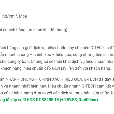
a , Kg/cm ², Mpa
4 (khách hàng lựa chọn khi đặt hàng)
h hàng cần gì ở dịch vụ hiệu chuẩn này cho nên G-TECH ra đờ
n nhanh chóng – chính xác – hiệu quả, cùng những tiện ích tr
ho công ty bạn. Chúng tôi sẽ triển khai dịch vụ hiệu chuẩn nha
khách hàng, hiệu chuẩn cấp GCN lấy liền đến với khách hàng.
chuẩn NHANH CHÓNG – CHÍNH XÁC – HIỆU QUẢ, G-TECH đã gây 
ch vụ nhanh nhất hiện nay. Hiệu chuẩn nhanh G-TECH cam kết v
u của khách hàng đưa ra với các dịch vụ mua bán, sửa chữa, bả
ng tắc áp suất KDS KT-S828E-18 (±0.5%FS; 0~400bar).