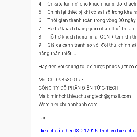
4. On-site tận nơi cho khách hàng, do khác
5. Chỉnh lại thiết bị khi có sai số trong khả 
6. Thời gian thanh toán trong vòng 30 ngày 
7. Hỗ trợ khách hàng giao nhận thiết bị tận n
8. Hỗ trợ khách hàng in lại GCN + tem khi th
9. Giá cả cạnh tranh so với đối thủ, chính s
hàng thân thiết.…
Hãy đến với chúng tôi để được phục vụ theo 
Ms. Chí-0986800177
CÔNG TY CỔ PHẦN ĐIỆN TỬ G-TECH
Mail: minhchi.hieuchuangtech@gmail.com
Web: hieuchuannhanh.com
Tag:
Hiệu chuẩn theo ISO 17025
,
Dịch vụ hiệu ch