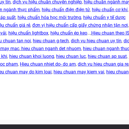
uy tín
,
dịch vụ hiệu chuẩn chuyên nghiệp
,
hiệu chuẩn ngành ma
ẩn ngành thực phẩm
,
hiệu chuẩn điện điện tử
,
hiệu chuẩn cơ khí
 áp suất
,
hiệu chuẩn hóa học môi trường
,
hiệu chuẩn y tế dược
ệu chuẩn giá rẻ
,
đơn vị hiệu chuẩn cấp giấy chứng nhận tận nơi
vải
,
hiệu chuẩn lightbox
,
hiệu chuẩn ép keo
…,
Hieu chuan theo I
u chuan tan noi
,
hieu chuan g-tech
,
dich vu hieu chuan uy tín
,
di
h may mac
,
hieu chuan nganh det nhuom
,
hieu chuan nganh thu
 khi
,
hieu chuan khoi luong
,
hieu chuan luc
,
hieu chuan ap suat
,
duoc pham
,
Hieu chuan nhiet do- do am
,
dich vu hieu chuan gia re
eu chuan may do kim loai
,
hieu chuan may kiem vai
,
hieu chuan