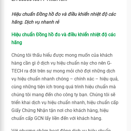
Hiệu chuẩn Đồng hồ đo và điều khiển nhiệt độ các
hãng. Dịch vụ nhanh rẻ
Hiệu chuẩn Đồng hồ đo và điều khiển nhiệt độ các
hãng
Chúng tôi thấu hiểu được mong muốn của khách
hàng cần gì ở dịch vụ hiệu chuẩn này cho nên G-
TECH ra đời trên sự mong mỏi chờ đợi những dịch
vụ hiệu chuẩn nhanh chóng – chính xác – hiệu quả,
cùng những tiện ích trong quá trình hiệu chuẩn mà
chúng tôi mang đến cho công ty bạn. Chúng tôi sẽ
triển khai dịch vụ hiệu chuẩn nhanh, hiệu chuẩn cấp
Giấy Chứng Nhận tận nơi cho khách hàng, hiệu
chuẩn cấp GCN lấy liền đến với khách hàng.
Với phương châm hoạt động dịch vụ hiệu chuẩn