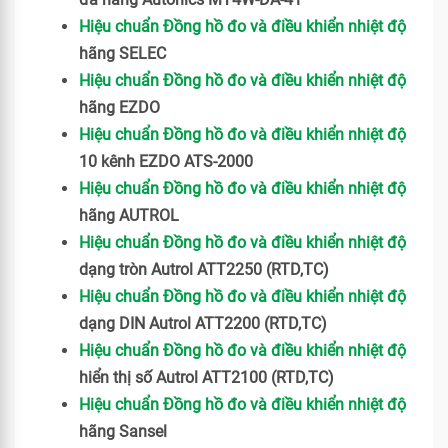
Hiệu chuẩn Đồng hồ đo và điều khiển nhiệt độ
hãng SELEC
Hiệu chuẩn Đồng hồ đo và điều khiển nhiệt độ
hãng EZDO
Hiệu chuẩn Đồng hồ đo và điều khiển nhiệt độ
10 kênh EZDO ATS-2000
Hiệu chuẩn Đồng hồ đo và điều khiển nhiệt độ
hãng AUTROL
Hiệu chuẩn Đồng hồ đo và điều khiển nhiệt độ
dạng tròn Autrol ATT2250 (RTD,TC)
Hiệu chuẩn Đồng hồ đo và điều khiển nhiệt độ
dạng DIN Autrol ATT2200 (RTD,TC)
Hiệu chuẩn Đồng hồ đo và điều khiển nhiệt độ
hiển thị số Autrol ATT2100 (RTD,TC)
Hiệu chuẩn Đồng hồ đo và điều khiển nhiệt độ
hãng Sansel