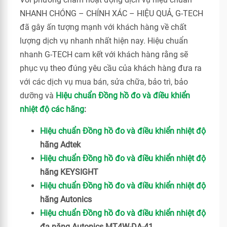
NHANH CHÓNG – CHÍNH XÁC – HIỆU QUẢ, G-TECH
đã gây ấn tượng mạnh với khách hàng về chất
lượng dịch vụ nhanh nhất hiện nay. Hiệu chuẩn
nhanh G-TECH cam kết với khách hàng rằng sẽ
phục vụ theo đúng yêu cầu của khách hàng đưa ra
với các dịch vụ mua bán, sửa chữa, bảo trì, bảo
dưỡng và
Hiệu chuẩn Đồng hồ đo và điều khiển
nhiệt độ các hãng
:
Hiệu chuẩn Đồng hồ đo và điều khiển nhiệt độ
hãng Adtek
Hiệu chuẩn Đồng hồ đo và điều khiển nhiệt độ
hãng KEYSIGHT
Hiệu chuẩn Đồng hồ đo và điều khiển nhiệt độ
hãng Autonics
Hiệu chuẩn Đồng hồ đo và điều khiển nhiệt độ
đa năng Autonics MT4W-DA-41