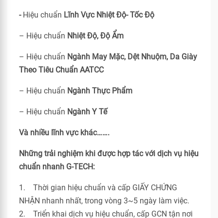
-
Hiệu chuẩn
Lĩnh Vực Nhiệt Độ- Tốc Độ
– Hiệu chuẩn
Nhiệt Độ, Độ Ẩm
– Hiệu chuẩn
Ngành May Mặc, Dệt Nhuộm, Da Giày
Theo Tiêu Chuẩn
AATCC
– Hiệu chuẩn
Ngành Thực Phẩm
– Hiệu chuẩn
Ngành Y Tế
Và nhiều lĩnh vực khác…….
Những trải nghiệm khi được hợp tác với dịch vụ hiệu
chuẩn nhanh G-TECH:
1. Thời gian hiệu chuẩn và cấp GIẤY CHỨNG
NHẬN nhanh nhất, trong vòng 3~5 ngày làm việc.
2. Triển khai dịch vụ hiệu chuẩn, cấp GCN tận nơi