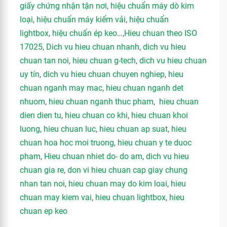
giấy chứng nhận tận nơi
,
hiệu chuẩn máy dò kim
loại
,
hiệu chuẩn máy kiểm vải
,
hiệu chuẩn
lightbox
,
hiệu chuẩn ép keo
…,
Hieu chuan theo ISO
17025
,
Dich vu hieu chuan nhanh
,
dich vu hieu
chuan tan noi
,
hieu chuan g-tech
,
dich vu hieu chuan
uy tín
,
dich vu hieu chuan chuyen nghiep
,
hieu
chuan nganh may mac
,
hieu chuan nganh det
nhuom
,
hieu chuan nganh thuc pham
,
hieu chuan
dien dien tu
,
hieu chuan co khi
,
hieu chuan khoi
luong
,
hieu chuan luc
,
hieu chuan ap suat
,
hieu
chuan hoa hoc moi truong
,
hieu chuan y te duoc
pham
,
Hieu chuan nhiet do- do am
,
dich vu hieu
chuan gia re
,
don vi hieu chuan cap giay chung
nhan tan noi
,
hieu chuan may do kim loai
,
hieu
chuan may kiem vai
,
hieu chuan lightbox
,
hieu
chuan ep keo