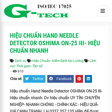
HIỆU CHUẨN HAND NEEDLE
DETECTOR OSHIMA ON-25 III- HIỆU
CHUẨN NHANH
Dịch vụ
Hiệu Chuẩn- Kiểm Định Đo Lường
Lĩnh
vực Thời gian- Tần số
-
910
Chia sẻ:
|
Twitter
|
Facebook
Hiệu chuẩn Hand Needle Detector OSHIMA ON-25 III-
Hiệu chuẩn nhanh- Dv hiệu chuẩn UY TÍN- CHUYÊN
NGHIỆP- NHANH CHÓNG - CHÍNH XÁC - HIỆU QUẢ-
GIÁ CẠNH TRANH. LH 0337 357 135 Hiền để được