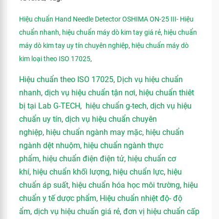
Hiệu chuẩn Hand Needle Detector OSHIMA ON-25 III- Hiệu
chuẩn nhanh
,
hiệu chuẩn máy dò kim tay giá rẻ
,
hiệu chuẩn
máy dò kim tay uy tín chuyên nghiệp
,
hiệu chuẩn máy dò
kim loại theo ISO 17025
,
Hiệu chuẩn theo ISO 17025
,
Dịch vụ hiệu chuẩn
nhanh
,
dịch vụ hiệu chuẩn tận nơi
,
hiệu chuẩn thiêt
bị tại Lab G-TECH
,
hiệu chuẩn g-tech
,
dịch vụ hiệu
chuẩn uy tín
,
dịch vụ hiệu chuẩn chuyên
nghiệp
,
hiệu chuẩn ngành may mặc
,
hiệu chuẩn
ngành dệt nhuộm
,
hiệu chuẩn ngành thực
phẩm
,
hiệu chuẩn điện điện tử
,
hiệu chuẩn cơ
khí
,
hiệu chuẩn khối lượng
,
hiệu chuẩn lực
,
hiệu
chuẩn áp suất
,
hiệu chuẩn hóa học môi trường
,
hiệu
chuẩn y tế dược phẩm
,
Hiệu chuẩn nhiệt độ- độ
ẩm
,
dịch vụ hiệu chuẩn giá rẻ
,
đơn vị hiệu chuẩn cấp