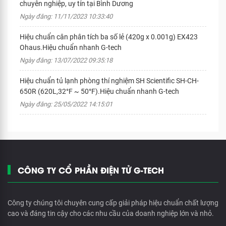
chuyên nghiệp, uy tín tại Bình Dương
Ngày đăng: 11/11/2023 10:33:40
Hiệu chuẩn cân phân tích ba số lẻ (420g x 0.001g) EX423
Ohaus.Hiệu chuẩn nhanh G-tech
Ngày đăng: 13/07/2022 09:35:18
Hiệu chuẩn tủ lạnh phòng thí nghiệm SH Scientific SH-CH-
650R (620L,32°F ~ 50°F).Hiệu chuẩn nhanh G-tech
Ngày đăng: 25/05/2022 14:15:01
CÔNG TY CỔ PHẦN ĐIỆN TỬ G-TECH
Công ty chúng tôi chuyên cung cấp giải pháp hiệu chuẩn chất lượng
cao và đáng tin cậy cho các nhu cầu của doanh nghiệp lớn và nhỏ.