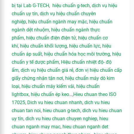
bị tại Lab G-TECH
,
hiệu chuẩn g-tech
,
dịch vụ hiệu
chuẩn uy tín
,
dịch vụ hiệu chuẩn chuyên
nghiệp
,
hiệu chuẩn ngành may mặc
,
hiệu chuẩn
ngành dệt nhuộm
,
hiệu chuẩn ngành thực
phẩm
,
hiệu chuẩn điện điện tử
,
hiệu chuẩn cơ
khí
,
hiệu chuẩn khối lượng
,
hiệu chuẩn lực
,
hiệu
chuẩn áp suất
,
hiệu chuẩn hóa học môi trường
,
hiệu
chuẩn y tế dược phẩm
,
Hiệu chuẩn nhiệt độ- độ
ẩm
,
dịch vụ hiệu chuẩn giá rẻ
,
đơn vị hiệu chuẩn cấp
giấy chứng nhận tận nơi
,
hiệu chuẩn máy dò kim
loại
,
hiệu chuẩn máy kiểm vải
,
hiệu chuẩn
lightbox
,
hiệu chuẩn ép keo
…,
Hieu chuan theo ISO
17025
,
Dich vu hieu chuan nhanh
,
dich vu hieu
chuan tan noi
,
hieu chuan g-tech
,
dich vu hieu chuan
uy tín
,
dich vu hieu chuan chuyen nghiep
,
hieu
chuan nganh may mac
,
hieu chuan nganh det