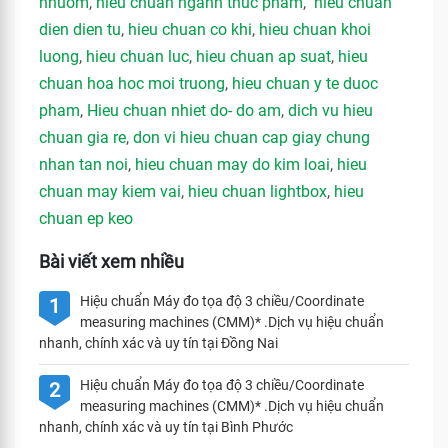
nhuom
,
hieu chuan nganh thuc pham
,
hieu chuan
dien dien tu
,
hieu chuan co khi
,
hieu chuan khoi
luong
,
hieu chuan luc
,
hieu chuan ap suat
,
hieu
chuan hoa hoc moi truong
,
hieu chuan y te duoc
pham
,
Hieu chuan nhiet do- do am
,
dich vu hieu
chuan gia re
,
don vi hieu chuan cap giay chung
nhan tan noi
,
hieu chuan may do kim loai
,
hieu
chuan may kiem vai
,
hieu chuan lightbox
,
hieu
chuan ep keo
Bài viết xem nhiều
Hiệu chuẩn Máy đo tọa độ 3 chiều/Coordinate
1
measuring machines (CMM)* .Dịch vụ hiệu chuẩn
nhanh, chính xác và uy tín tại Đồng Nai
Hiệu chuẩn Máy đo tọa độ 3 chiều/Coordinate
2
measuring machines (CMM)* .Dịch vụ hiệu chuẩn
nhanh, chính xác và uy tín tại Bình Phước