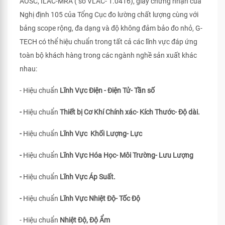
AOSC, ILAC-MRA ( số VLAC- 1.0416), giấy chứng nhận của
Nghị định 105 của Tổng Cục đo lường chất lượng cùng với
bảng scope rộng, đa dạng và độ không đảm bảo đo nhỏ, G-
TECH có thể hiệu chuẩn trong tất cả các lĩnh vực đáp ứng
toàn bộ khách hàng trong các ngành nghề sản xuất khác
nhau:
- Hiệu chuẩn
Lĩnh Vực Điện - Điện Tử- Tần số
-
Hiệu chuẩn
Thiết bị Cơ Khí Chính xác- Kích Thước- Độ dài.
-
Hiệu chuẩn
Lĩnh Vực Khối Lượng- Lực
-
Hiệu chuẩn
Lĩnh Vực Hóa Học- Môi Trường- Lưu Lượng
-
Hiệu chuẩn
Lĩnh Vực Áp Suất.
-
Hiệu chuẩn
Lĩnh Vực Nhiệt Độ- Tốc Độ
- Hiệu chuẩn
Nhiệt Độ, Độ Ẩm