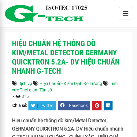
HIỆU CHUẨN HỆ THỐNG DÒ
KIM/METAL DETECTOR GERMANY
QUICKTRON 5.2A- DV HIỆU CHUẨN
NHANH G-TECH
Dịch vụ
Hiệu Chuẩn- Kiểm Định Đo Lường
Lĩnh
vực Thời gian- Tần số
-
815
Chia sẻ:
|
Twitter
|
Facebook
Hiệu chuẩn hệ thống dò kim/Metal Detector
GERMANY QUICKTRON 5.2A- DV Hiệu chuẩn nhanh