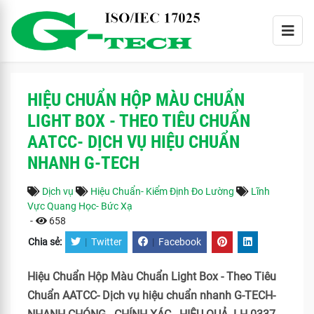
HIỆU CHUẨN HỘP MÀU CHUẨN
LIGHT BOX - THEO TIÊU CHUẨN
AATCC- DỊCH VỤ HIỆU CHUẨN
NHANH G-TECH
Dịch vụ
Hiệu Chuẩn- Kiểm Định Đo Lường
Lĩnh
Vực Quang Học- Bức Xạ
-
658
Chia sẻ:
|
Twitter
|
Facebook
Hiệu Chuẩn Hộp Màu Chuẩn Light Box - Theo Tiêu
Chuẩn AATCC- Dịch vụ hiệu chuẩn nhanh G-TECH-