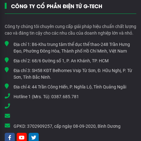
CÔNG TY CỔ PHẦN ĐIỆN TỬ G-TECH
Công ty chúng tôi chuyên cung cấp giải pháp hiệu chuẩn chất lượng
cao và đáng tin cậy cho các nhu cầu của doanh nghiệp lớn và nhỏ.
Địa chỉ 1:
B6-Khu trung tâm thể dục thể thao-248 Trần Hưng
Đạo, Phường Đông Hòa, Thành phố Hồ Chí Minh, Việt Nam
Địa chỉ 2:
68/6 Đường số 1, P. An Khánh, TP. HCM
Địa chỉ 3:
SH58 KĐT Belhomes Vsip Từ Sơn, Đ. Hữu Nghị, P. Từ
Sơn, Tỉnh Bắc Ninh.
Địa chỉ 4:
44 Trần Công Hiến, P. Nghĩa Lộ, Tỉnh Quảng Ngãi
Hotline 1 (Mrs. Tú):
0387.685.781
GPKD:
3702909257, cấp ngày 08-09-2020, Bình Dương