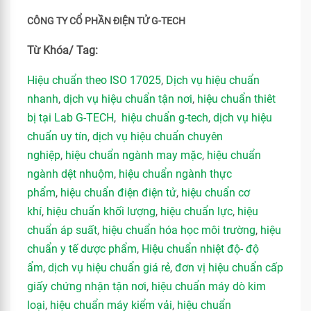
CÔNG TY CỔ PHẦN ĐIỆN TỬ G-TECH
Từ Khóa/ Tag:
Hiệu chuẩn theo ISO 17025
,
Dịch vụ hiệu chuẩn
nhanh
,
dịch vụ hiệu chuẩn tận nơi
,
hiệu chuẩn thiêt
bị tại Lab G-TECH
,
hiệu chuẩn g-tech
,
dịch vụ hiệu
chuẩn uy tín
,
dịch vụ hiệu chuẩn chuyên
nghiệp
,
hiệu chuẩn ngành may mặc
,
hiệu chuẩn
ngành dệt nhuộm
,
hiệu chuẩn ngành thực
phẩm
,
hiệu chuẩn điện điện tử
,
hiệu chuẩn cơ
khí
,
hiệu chuẩn khối lượng
,
hiệu chuẩn lực
,
hiệu
chuẩn áp suất
,
hiệu chuẩn hóa học môi trường
,
hiệu
chuẩn y tế dược phẩm
,
Hiệu chuẩn nhiệt độ- độ
ẩm
,
dịch vụ hiệu chuẩn giá rẻ
,
đơn vị hiệu chuẩn cấp
giấy chứng nhận tận nơi
,
hiệu chuẩn máy dò kim
loại
,
hiệu chuẩn máy kiểm vải
,
hiệu chuẩn