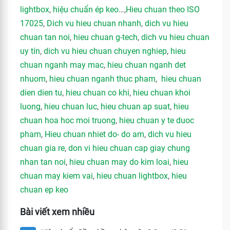
lightbox
,
hiệu chuẩn ép keo
…,
Hieu chuan theo ISO
17025
,
Dich vu hieu chuan nhanh
,
dich vu hieu
chuan tan noi
,
hieu chuan g-tech
,
dich vu hieu chuan
uy tín
,
dich vu hieu chuan chuyen nghiep
,
hieu
chuan nganh may mac
,
hieu chuan nganh det
nhuom
,
hieu chuan nganh thuc pham
,
hieu chuan
dien dien tu
,
hieu chuan co khi
,
hieu chuan khoi
luong
,
hieu chuan luc
,
hieu chuan ap suat
,
hieu
chuan hoa hoc moi truong
,
hieu chuan y te duoc
pham
,
Hieu chuan nhiet do- do am
,
dich vu hieu
chuan gia re
,
don vi hieu chuan cap giay chung
nhan tan noi
,
hieu chuan may do kim loai
,
hieu
chuan may kiem vai
,
hieu chuan lightbox
,
hieu
chuan ep keo
Bài viết xem nhiều