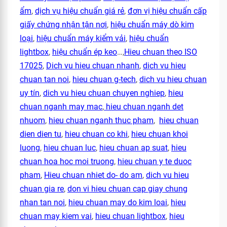
ẩm
,
dịch vụ hiệu chuẩn giá rẻ
,
đơn vị hiệu chuẩn cấp
giấy chứng nhận tận nơi
,
hiệu chuẩn máy dò kim
loại
,
hiệu chuẩn máy kiểm vải
,
hiệu chuẩn
lightbox
,
hiệu chuẩn ép keo
…,
Hieu chuan theo ISO
17025
,
Dich vu hieu chuan nhanh
,
dich vu hieu
chuan tan noi
,
hieu chuan g-tech
,
dich vu hieu chuan
uy tín
,
dich vu hieu chuan chuyen nghiep
,
hieu
chuan nganh may mac
,
hieu chuan nganh det
nhuom
,
hieu chuan nganh thuc pham
,
hieu chuan
dien dien tu
,
hieu chuan co khi
,
hieu chuan khoi
luong
,
hieu chuan luc
,
hieu chuan ap suat
,
hieu
chuan hoa hoc moi truong
,
hieu chuan y te duoc
pham
,
Hieu chuan nhiet do- do am
,
dich vu hieu
chuan gia re
,
don vi hieu chuan cap giay chung
nhan tan noi
,
hieu chuan may do kim loai
,
hieu
chuan may kiem vai
,
hieu chuan lightbox
,
hieu