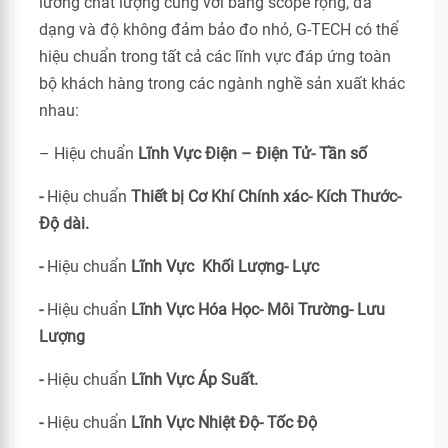
lường chất lượng cùng với bảng scope rộng, đa
dạng và độ không đảm bảo đo nhỏ, G-TECH có thể
hiệu chuẩn trong tất cả các lĩnh vực đáp ứng toàn
bộ khách hàng trong các ngành nghề sản xuất khác
nhau:
– Hiệu chuẩn
Lĩnh Vực Điện – Điện Tử- Tần số
-
Hiệu chuẩn
Thiết bị Cơ Khí Chính xác- Kích Thước-
Độ dài.
-
Hiệu chuẩn
Lĩnh Vực Khối Lượng- Lực
-
Hiệu chuẩn
Lĩnh Vực Hóa Học- Môi Trường- Lưu
Lượng
-
Hiệu chuẩn
Lĩnh Vực Áp Suất.
-
Hiệu chuẩn
Lĩnh Vực Nhiệt Độ- Tốc Độ