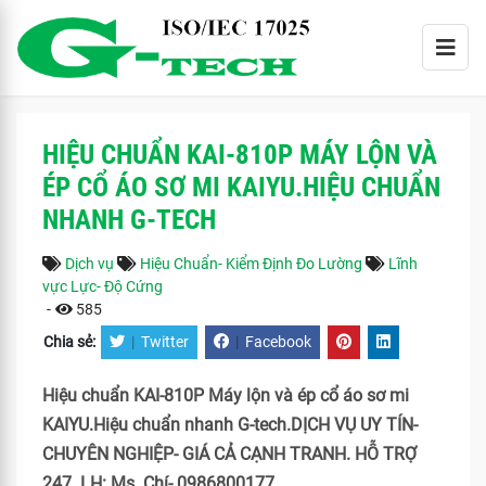
HIỆU CHUẨN KAI-810P MÁY LỘN VÀ
ÉP CỔ ÁO SƠ MI KAIYU.HIỆU CHUẨN
NHANH G-TECH
Dịch vụ
Hiệu Chuẩn- Kiểm Định Đo Lường
Lĩnh
vực Lực- Độ Cứng
-
585
Chia sẻ:
|
Twitter
|
Facebook
Hiệu chuẩn KAI-810P Máy lộn và ép cổ áo sơ mi
KAIYU.Hiệu chuẩn nhanh G-tech.DỊCH VỤ UY TÍN-
CHUYÊN NGHIỆP- GIÁ CẢ CẠNH TRANH. HỖ TRỢ
247. LH: Ms. Chí- 0986800177