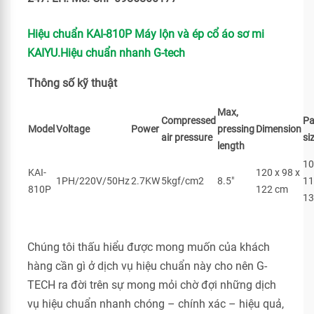
Hiệu chuẩn KAI-810P Máy lộn và ép cổ áo sơ mi
KAIYU.Hiệu chuẩn nhanh G-tech
Thông số kỹ thuật
Max,
Compressed
Pa
Model
Voltage
Power
pressing
Dimension
air pressure
si
length
10
KAI-
120 x 98 x
1PH/220V/50Hz
2.7KW
5kgf/cm2
8.5″
11
810P
122 cm
13
Chúng tôi thấu hiểu được mong muốn của khách
hàng cần gì ở dịch vụ hiệu chuẩn này cho nên G-
TECH ra đời trên sự mong mỏi chờ đợi những dịch
vụ hiệu chuẩn nhanh chóng – chính xác – hiệu quả,