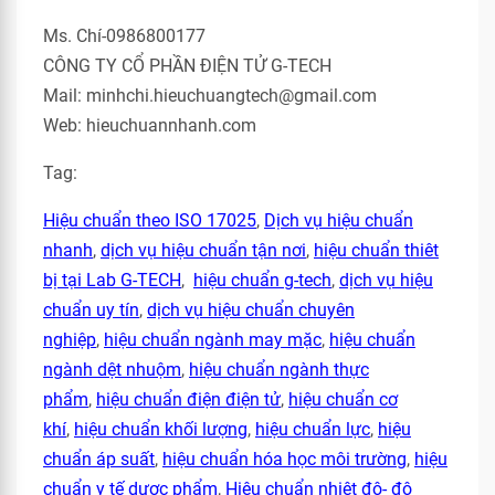
Ms. Chí-0986800177
CÔNG TY CỔ PHẦN ĐIỆN TỬ G-TECH
Mail: minhchi.hieuchuangtech@gmail.com
Web: hieuchuannhanh.com
Tag:
Hiệu chuẩn theo ISO 17025
,
Dịch vụ hiệu chuẩn
nhanh
,
dịch vụ hiệu chuẩn tận nơi
,
hiệu chuẩn thiêt
bị tại Lab G-TECH
,
hiệu chuẩn g-tech
,
dịch vụ hiệu
chuẩn uy tín
,
dịch vụ hiệu chuẩn chuyên
nghiệp
,
hiệu chuẩn ngành may mặc
,
hiệu chuẩn
ngành dệt nhuộm
,
hiệu chuẩn ngành thực
phẩm
,
hiệu chuẩn điện điện tử
,
hiệu chuẩn cơ
khí
,
hiệu chuẩn khối lượng
,
hiệu chuẩn lực
,
hiệu
chuẩn áp suất
,
hiệu chuẩn hóa học môi trường
,
hiệu
chuẩn y tế dược phẩm
,
Hiệu chuẩn nhiệt độ- độ