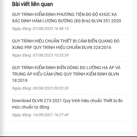
Bài viết liên quan
QUY TRÌNH KIỂM ĐỊNH PHƯƠNG TIỆN ĐO ĐỘ KHÚC XẠ
XÁC ĐỊNH HÀM LƯỢNG ĐƯỜNG (Độ Brix) ĐLVN 351:2020
Ngày đăng: 07/08/2023 16:48:15
QUY TRÌNH HIỆU CHUẨN THIẾT BỊ CẢM BIẾN QUANG ĐO
XUNG PRF QUY TRÌNH HIỆU CHUẨN ĐLVN 324:2016
Ngày đăng: 07/08/2023 10:33:39
QUY TRÌNH KIỂM ĐỊNH BIẾN DÒNG ĐO LƯỜNG HẠ ÁP VÀ
TRUNG ÁP KIỂU CẢM ỨNG QUY TRÌNH KIỂM ĐỊNH ĐLVN
18:2019
Ngày đăng: 09/08/2023 09:03:39
Download DLVN 273-2021 Quy trình hiệu chuẩn Thiết bị đo
mức chuẩn tự động
Ngày đăng: 14/09/2021 16:27:49