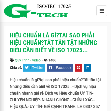
HIỆU CHUẨN LÀ GÌ?TẠI SAO PHẢI
HIỆU CHUẨN?TẤT TẦN TẬT NHỮNG
ĐIỀU CẦN BIẾT VỀ ISO 17025...
Quy Trình - Video
-
1486
Chia sẻ:
|
Twitter
|
Facebook
Hiệu chuẩn là gì?tại sao phải hiệu chuẩn?Tất tần tật
Những điều cần biết về ISO 17025...- Dịch vụ hiệu
chuẩn nhanh giá rẻ, Dịch vụ Hiệu chuẩn UY TÍN-
CHUYÊN NGHIỆP- NHANH CHÓNG - CHÍNH XÁC -
HIỆU QUẢ.- UY TÍN- GIÁ CẠNH TRANH. LH 0337 357