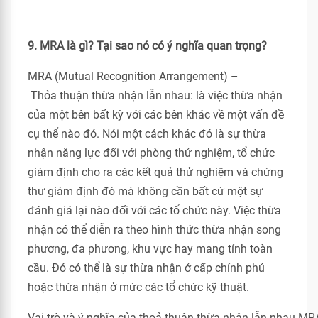
9. MRA là gì? Tại sao nó có ý nghĩa quan trọng?
MRA (Mutual Recognition Arrangement) –
Thỏa thuận thừa nhận lẫn nhau: là việc thừa nhận
của một bên bất kỳ với các bên khác về một vấn đề
cụ thể nào đó. Nói một cách khác đó là sự thừa
nhận năng lực đối với phòng thử nghiệm, tổ chức
giám định cho ra các kết quả thử nghiệm và chứng
thư giám định đó mà không cần bất cứ một sự
đánh giá lại nào đối với các tổ chức này. Việc thừa
nhận có thể diễn ra theo hình thức thừa nhận song
phương, đa phương, khu vực hay mang tính toàn
cầu. Đó có thể là sự thừa nhận ở cấp chính phủ
hoặc thừa nhận ở mức các tổ chức kỹ thuật.
Vai
trò
và
ý
nghĩa
của
thoả
thuận
thừa
nhận
lẫn
nhau
MR