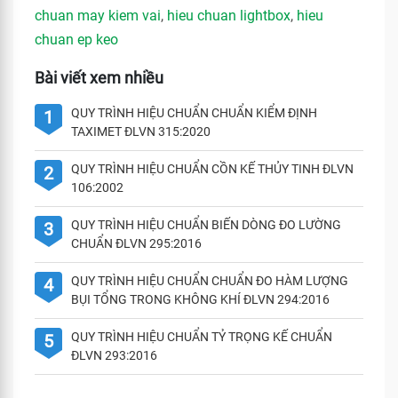
chuan may kiem vai
,
hieu chuan lightbox
,
hieu
chuan ep keo
Bài viết xem nhiều
QUY TRÌNH HIỆU CHUẨN CHUẨN KIỂM ĐỊNH
1
TAXIMET ĐLVN 315:2020
QUY TRÌNH HIỆU CHUẨN CỒN KẾ THỦY TINH ĐLVN
2
106:2002
QUY TRÌNH HIỆU CHUẨN BIẾN DÒNG ĐO LƯỜNG
3
CHUẨN ĐLVN 295:2016
QUY TRÌNH HIỆU CHUẨN CHUẨN ĐO HÀM LƯỢNG
4
BỤI TỔNG TRONG KHÔNG KHÍ ĐLVN 294:2016
QUY TRÌNH HIỆU CHUẨN TỶ TRỌNG KẾ CHUẨN
5
ĐLVN 293:2016