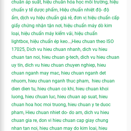
chuẩn áp suất
,
hiệu chuẩn hóa học môi trường
,
hiệu
chuẩn y tế dược phẩm
,
Hiệu chuẩn nhiệt độ- độ
ẩm
,
dịch vụ hiệu chuẩn giá rẻ
,
đơn vị hiệu chuẩn cấp
giấy chứng nhận tận nơi
,
hiệu chuẩn máy dò kim
loại
,
hiệu chuẩn máy kiểm vải
,
hiệu chuẩn
lightbox
,
hiệu chuẩn ép keo
…,
Hieu chuan theo ISO
17025
,
Dich vu hieu chuan nhanh
,
dich vu hieu
chuan tan noi
,
hieu chuan g-tech
,
dich vu hieu chuan
uy tín
,
dich vu hieu chuan chuyen nghiep
,
hieu
chuan nganh may mac
,
hieu chuan nganh det
nhuom
,
hieu chuan nganh thuc pham
,
hieu chuan
dien dien tu
,
hieu chuan co khi
,
hieu chuan khoi
luong
,
hieu chuan luc
,
hieu chuan ap suat
,
hieu
chuan hoa hoc moi truong
,
hieu chuan y te duoc
pham
,
Hieu chuan nhiet do- do am
,
dich vu hieu
chuan gia re
,
don vi hieu chuan cap giay chung
nhan tan noi
,
hieu chuan may do kim loai
,
hieu