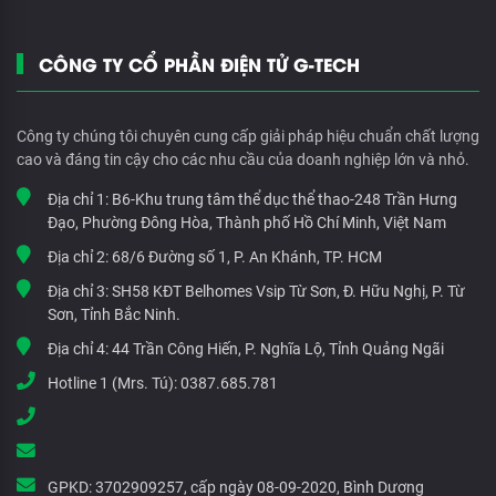
CÔNG TY CỔ PHẦN ĐIỆN TỬ G-TECH
Công ty chúng tôi chuyên cung cấp giải pháp hiệu chuẩn chất lượng
cao và đáng tin cậy cho các nhu cầu của doanh nghiệp lớn và nhỏ.
Địa chỉ 1:
B6-Khu trung tâm thể dục thể thao-248 Trần Hưng
Đạo, Phường Đông Hòa, Thành phố Hồ Chí Minh, Việt Nam
Địa chỉ 2:
68/6 Đường số 1, P. An Khánh, TP. HCM
Địa chỉ 3:
SH58 KĐT Belhomes Vsip Từ Sơn, Đ. Hữu Nghị, P. Từ
Sơn, Tỉnh Bắc Ninh.
Địa chỉ 4:
44 Trần Công Hiến, P. Nghĩa Lộ, Tỉnh Quảng Ngãi
Hotline 1 (Mrs. Tú):
0387.685.781
GPKD:
3702909257, cấp ngày 08-09-2020, Bình Dương