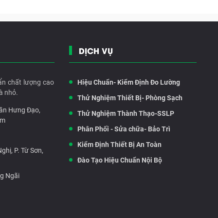
DỊCH VỤ
ẩn chất lượng cao
Hiệu Chuẩn- Kiểm Định Đo Lường
à nhỏ.
Thử Nghiệm Thiết Bị- Phòng Sạch
rần Hưng Đạo,
Thử Nghiệm Thành Thạo-SSLP
am
Phân Phối - Sửa chữa- Bảo Trì
Kiểm Định Thiết Bị An Toàn
hị, P. Từ Sơn,
Đào Tạo Hiệu Chuẩn Nội Bộ
ng Ngãi