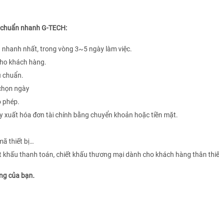
ệu chuẩn nhanh G-TECH:
nhanh nhất, trong vòng 3~5 ngày làm việc.
 cho khách hàng.
u chuẩn.
 chọn ngày
o phép.
y xuất hóa đơn tài chính bằng chuyển khoản hoặc tiền mặt.
mã thiết bị…
ết khấu thanh toán, chiết khấu thương mại dành cho khách hàng thân thi
êng của bạn.