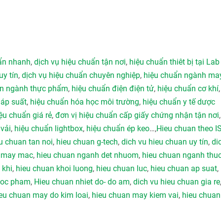
uẩn nhanh
,
dịch vụ hiệu chuẩn tận nơi
,
hiệu chuẩn thiêt bị tại Lab
uy tín
,
dịch vụ hiệu chuẩn chuyên nghiệp
,
hiệu chuẩn ngành ma
ẩn ngành thực phẩm
,
hiệu chuẩn điện điện tử
,
hiệu chuẩn cơ khí
 áp suất
,
hiệu chuẩn hóa học môi trường
,
hiệu chuẩn y tế dược
ệu chuẩn giá rẻ
,
đơn vị hiệu chuẩn cấp giấy chứng nhận tận nơi
vải
,
hiệu chuẩn lightbox
,
hiệu chuẩn ép keo
…,
Hieu chuan theo I
u chuan tan noi
,
hieu chuan g-tech
,
dich vu hieu chuan uy tín
,
di
h may mac
,
hieu chuan nganh det nhuom
,
hieu chuan nganh thu
 khi
,
hieu chuan khoi luong
,
hieu chuan luc
,
hieu chuan ap suat
,
duoc pham
,
Hieu chuan nhiet do- do am
,
dich vu hieu chuan gia re
eu chuan may do kim loai
,
hieu chuan may kiem vai
,
hieu chuan