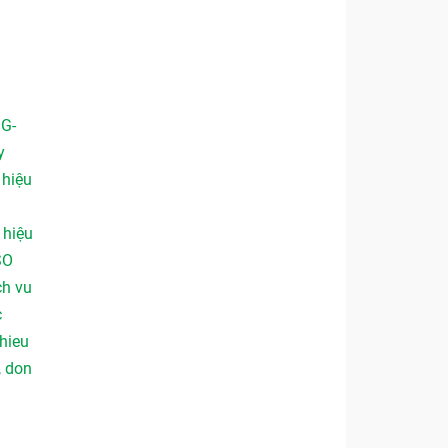
 G-
y
,
hiệu
,
hiệu
SO
ch vu
c
hieu
,
don