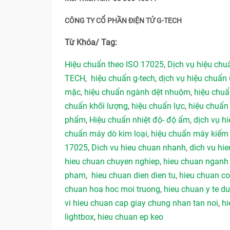
CÔNG TY CỔ PHẦN ĐIỆN TỬ G-TECH
Từ Khóa/ Tag:
Hiệu chuẩn theo ISO 17025
,
Dịch vụ hiệu ch
TECH
,
hiệu chuẩn g-tech
,
dịch vụ hiệu chuẩn 
mặc
,
hiệu chuẩn ngành dệt nhuộm
,
hiệu chu
chuẩn khối lượng
,
hiệu chuẩn lực
,
hiệu chuẩn
phẩm
,
Hiệu chuẩn nhiệt độ- độ ẩm
,
dịch vụ hi
chuẩn máy dò kim loại
,
hiệu chuẩn máy kiểm 
17025
,
Dich vu hieu chuan nhanh
,
dich vu hie
hieu chuan chuyen nghiep
,
hieu chuan ngan
pham
,
hieu chuan dien dien tu
,
hieu chuan co
chuan hoa hoc moi truong
,
hieu chuan y te 
vi hieu chuan cap giay chung nhan tan noi
,
hi
lightbox
,
hieu chuan ep keo