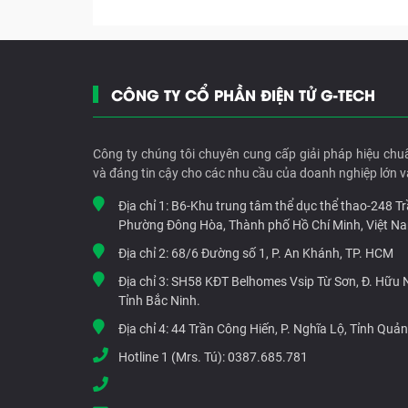
CÔNG TY CỔ PHẦN ĐIỆN TỬ G-TECH
Công ty chúng tôi chuyên cung cấp giải pháp hiệu chu
và đáng tin cậy cho các nhu cầu của doanh nghiệp lớn v
Địa chỉ 1:
B6-Khu trung tâm thể dục thể thao-248 T
Phường Đông Hòa, Thành phố Hồ Chí Minh, Việt N
Địa chỉ 2:
68/6 Đường số 1, P. An Khánh, TP. HCM
Địa chỉ 3:
SH58 KĐT Belhomes Vsip Từ Sơn, Đ. Hữu Ng
Tỉnh Bắc Ninh.
Địa chỉ 4:
44 Trần Công Hiến, P. Nghĩa Lộ, Tỉnh Quả
Hotline 1 (Mrs. Tú):
0387.685.781