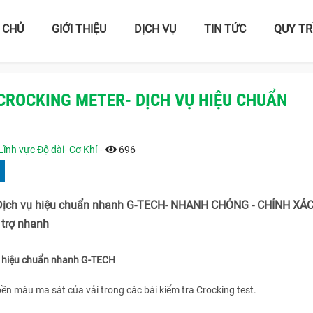
 CHỦ
GIỚI THIỆU
DỊCH VỤ
TIN TỨC
QUY TR
CROCKING METER- DỊCH VỤ HIỆU CHUẨN
Lĩnh vực Độ dài- Cơ Khí
-
696
 Dịch vụ hiệu chuẩn nhanh G-TECH- NHANH CHÓNG - CHÍNH XÁC
 trợ nhanh
ụ hiệu chuẩn nhanh G-TECH
 bền màu ma sát của vải trong các bài kiểm tra Crocking test.