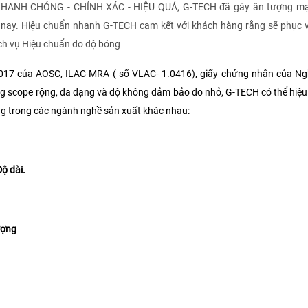
 NHANH CHÓNG - CHÍNH XÁC - HIỆU QUẢ, G-TECH đã gây ân tượng mạ
 nay. Hiệu chuẩn nhanh G-TECH cam kết với khách hàng rằng sẽ phục 
ch vụ Hiệu chuẩn đo độ bóng
2017 của AOSC, ILAC-MRA ( số VLAC- 1.0416), giấy chứng nhận của Ng
ng scope rộng, đa dạng và độ không đảm bảo đo nhỏ, G-TECH có thể hiệ
ng trong các ngành nghề sản xuất khác nhau:
Độ dài.
ượng