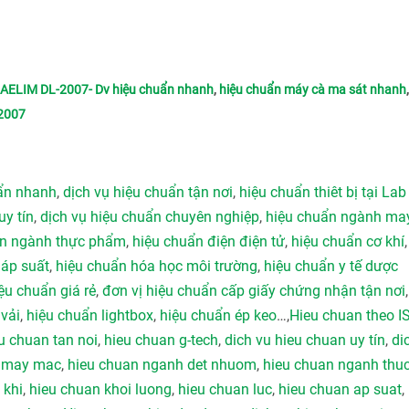
DAELIM DL-2007- Dv hiệu chuẩn nhanh
,
hiệu chuẩn máy cà ma sát nhanh
2007
uẩn nhanh
,
dịch vụ hiệu chuẩn tận nơi
,
hiệu chuẩn thiêt bị tại Lab
uy tín
,
dịch vụ hiệu chuẩn chuyên nghiệp
,
hiệu chuẩn ngành ma
ẩn ngành thực phẩm
,
hiệu chuẩn điện điện tử
,
hiệu chuẩn cơ khí
 áp suất
,
hiệu chuẩn hóa học môi trường
,
hiệu chuẩn y tế dược
ệu chuẩn giá rẻ
,
đơn vị hiệu chuẩn cấp giấy chứng nhận tận nơi
vải
,
hiệu chuẩn lightbox
,
hiệu chuẩn ép keo
…,
Hieu chuan theo I
u chuan tan noi
,
hieu chuan g-tech
,
dich vu hieu chuan uy tín
,
di
h may mac
,
hieu chuan nganh det nhuom
,
hieu chuan nganh thu
 khi
,
hieu chuan khoi luong
,
hieu chuan luc
,
hieu chuan ap suat
,