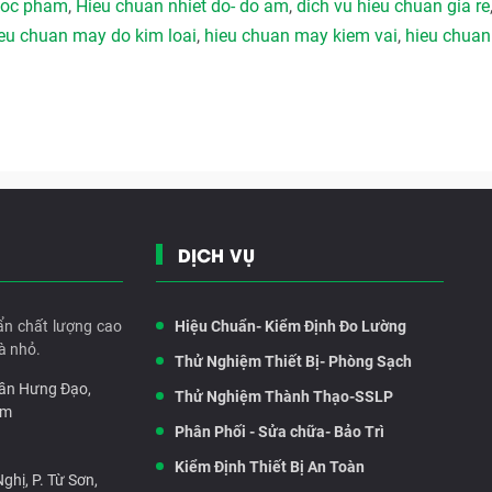
duoc pham
,
Hieu chuan nhiet do- do am
,
dich vu hieu chuan gia re
eu chuan may do kim loai
,
hieu chuan may kiem vai
,
hieu chuan
DỊCH VỤ
ẩn chất lượng cao
Hiệu Chuẩn- Kiểm Định Đo Lường
à nhỏ.
Thử Nghiệm Thiết Bị- Phòng Sạch
rần Hưng Đạo,
Thử Nghiệm Thành Thạo-SSLP
am
Phân Phối - Sửa chữa- Bảo Trì
Kiểm Định Thiết Bị An Toàn
hị, P. Từ Sơn,