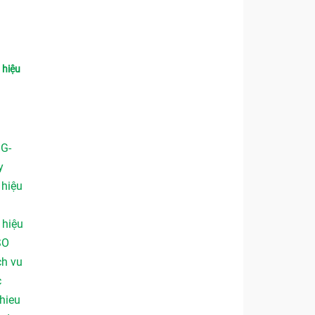
,
hiệu
 G-
y
,
hiệu
,
hiệu
SO
ch vu
c
hieu