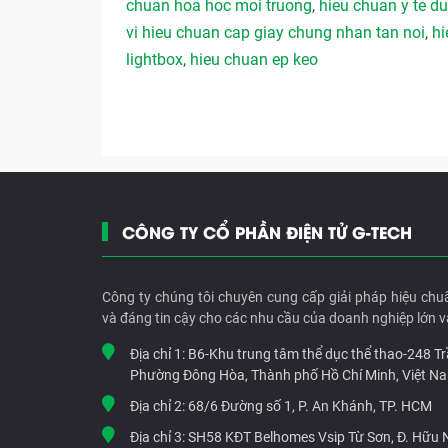
chuan hoa hoc moi truong
,
hieu chuan y te 
vi hieu chuan cap giay chung nhan tan noi
,
hi
lightbox
,
hieu chuan ep keo
CÔNG TY CỔ PHẦN ĐIỆN TỬ G-TECH
Công ty chúng tôi chuyên cung cấp giải pháp hiệu chu
và đáng tin cậy cho các nhu cầu của doanh nghiệp lớn v
Địa chỉ 1:
B6-Khu trung tâm thể dục thể thao-248 T
Phường Đông Hòa, Thành phố Hồ Chí Minh, Việt N
Địa chỉ 2:
68/6 Đường số 1, P. An Khánh, TP. HCM
Địa chỉ 3:
SH58 KĐT Belhomes Vsip Từ Sơn, Đ. Hữu Ng