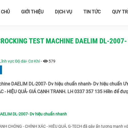
 CHỦ
GIỚI THIỆU
DỊCH VỤ
TIN TỨC
QUY TR
ROCKING TEST MACHINE DAELIM DL-2007-
Lĩnh vực Độ dài- Cơ Khí
-
579
chine DAELIM DL-2007- Dv hiệu chuẩn nhanh- Dv hiệu chuẩn UY
- HIỆU QUẢ- GIÁ CẠNH TRANH. LH 0337 357 135 Hiền để đượ
DAELIM DL-2007- Dv hiệu chuẩn nhanh
HANH CHÓNG - CHÍNH XÁC - HIỆU QUẢ, G-TECH đã gây ấn tượng mạnh vớ