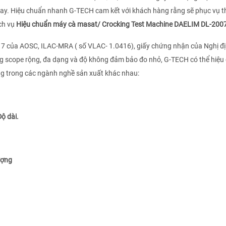
nay. Hiệu chuẩn nhanh G-TECH cam kết với khách hàng rằng sẽ phục vụ t
ch vụ
Hiệu chuẩn máy cà masat/ Crocking Test Machine DAELIM DL-200
17 của AOSC, ILAC-MRA ( số VLAC- 1.0416), giấy chứng nhận của Nghị đ
g scope rộng, đa dạng và độ không đảm bảo đo nhỏ, G-TECH có thể hiệu
ng trong các ngành nghề sản xuất khác nhau:
Độ dài.
ượng