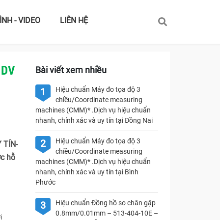
ÌNH - VIDEO
LIÊN HỆ
 DV
Bài viết xem nhiều
Hiệu chuẩn Máy đo tọa độ 3
1
chiều/Coordinate measuring
machines (CMM)* .Dịch vụ hiệu chuẩn
nhanh, chính xác và uy tín tại Đồng Nai
Hiệu chuẩn Máy đo tọa độ 3
2
 TÍN-
chiều/Coordinate measuring
c hỗ
machines (CMM)* .Dịch vụ hiệu chuẩn
nhanh, chính xác và uy tín tại Bình
Phước
Hiệu chuẩn Đồng hồ so chân gập
3
0.8mm/0.01mm – 513-404-10E –
i