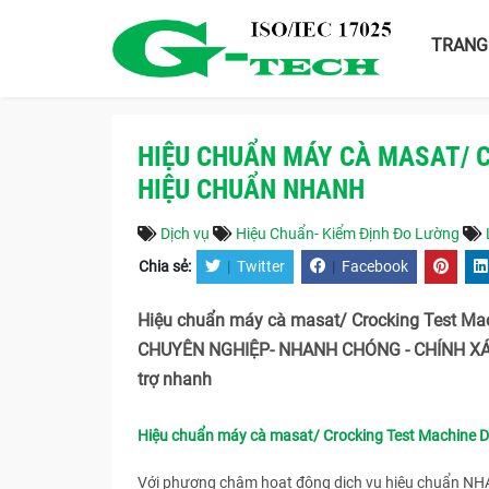
TRANG
HIỆU CHUẨN MÁY CÀ MASAT/ C
HIỆU CHUẨN NHANH
Dịch vụ
Hiệu Chuẩn- Kiểm Định Đo Lường
Chia sẻ:
|
Twitter
|
Facebook
Hiệu chuẩn máy cà masat/ Crocking Test Ma
CHUYÊN NGHIỆP- NHANH CHÓNG - CHÍNH XÁC 
trợ nhanh
Hiệu chuẩn máy cà masat/ Crocking Test Machine 
Với phương châm hoạt động dịch vụ hiệu chuẩn N