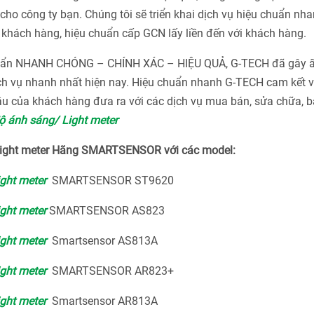
ho công ty bạn. Chúng tôi sẽ triển khai dịch vụ hiệu chuẩn nha
khách hàng, hiệu chuẩn cấp GCN lấy liền đến với khách hàng.
chuẩn NHANH CHÓNG – CHÍNH XÁC – HIỆU QUẢ, G-TECH đã gây 
ch vụ nhanh nhất hiện nay. Hiệu chuẩn nhanh G-TECH cam kết v
u của khách hàng đưa ra với các dịch vụ mua bán, sửa chữa, bả
ộ ánh sáng/ Light meter
 Light meter Hãng SMARTSENSOR với các model:
ight meter
SMARTSENSOR ST9620
ight meter
SMARTSENSOR AS823
ight meter
Smartsensor AS813A
ight meter
SMARTSENSOR AR823+
ight meter
Smartsensor AR813A