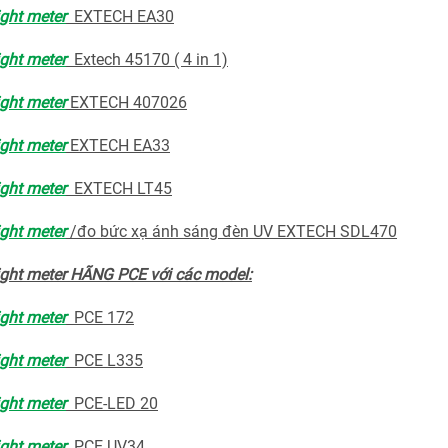
ight meter
EXTECH EA30
ight meter
Extech 45170 ( 4 in 1)
ight meter
EXTECH 407026
ight meter
EXTECH EA33
ight meter
EXTECH LT45
ight meter
/đo bức xạ ánh sáng đèn UV EXTECH SDL470
ight meter HÃNG PCE với các model:
ight meter
PCE 172
ight meter
PCE L335
ight meter
PCE-LED 20
ight meter
PCE UV34