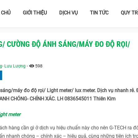
 CHỦ
GIỚI THIỆU
DỊCH VỤ
TIN TỨC
QUY TR
G/ CƯỜNG ĐỘ ÁNH SÁNG/MÁY ĐO ĐỘ RỌI/
ng- Lưu Lượng
-
598
áng/máy đo độ rọi/ Light meter/ lux meter. Dịch vụ nhanh rẻ.
HANH CHÓNG- CHÍNH XÁC. LH 0836545011 Thiên Kim
ight meter
h hàng cần gì ở dịch vụ hiệu chuẩn này cho nên G-TECH ra đờ
n nhanh chóng – chính xác – hiệu quả, cùng những tiện ích tr