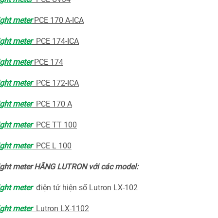
ight meter
PCE 170 A-ICA
ight meter
PCE 174-ICA
ight meter
PCE 174
ight meter
PCE 172-ICA
ight meter
PCE 170 A
ight meter
PCE TT 100
ight meter
PCE L 100
Light meter HÃNG LUTRON với các model:
ight meter
điện tử hiện số Lutron LX-102
ight meter
Lutron LX-1102