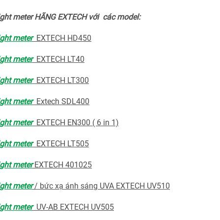
Light meter HÃNG EXTECH với các model:
ight meter
EXTECH HD450
ight meter
EXTECH LT40
ight meter
EXTECH LT300
ight meter
Extech SDL400
ight meter
EXTECH EN300 ( 6 in 1)
ight meter
EXTECH LT505
ight meter
EXTECH 401025
ight meter
/ bức xạ ánh sáng UVA EXTECH UV510
ight meter
UV-AB EXTECH UV505