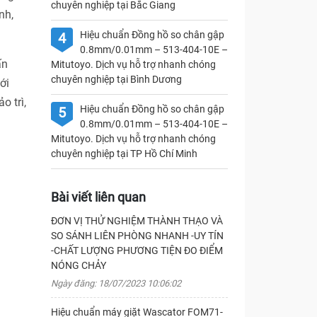
chuyên nghiệp tại Bắc Giang
nh,
Hiệu chuẩn Đồng hồ so chân gập
4
0.8mm/0.01mm – 513-404-10E –
ấn
Mitutoyo. Dịch vụ hỗ trợ nhanh chóng
chuyên nghiệp tại Bình Dương
ới
o trì,
Hiệu chuẩn Đồng hồ so chân gập
5
0.8mm/0.01mm – 513-404-10E –
Mitutoyo. Dịch vụ hỗ trợ nhanh chóng
chuyên nghiệp tại TP Hồ Chí Minh
Bài viết liên quan
ĐƠN VỊ THỬ NGHIỆM THÀNH THẠO VÀ
SO SÁNH LIÊN PHÒNG NHANH -UY TÍN
-CHẤT LƯỢNG PHƯƠNG TIỆN ĐO ĐIỂM
NÓNG CHẢY
Ngày đăng: 18/07/2023 10:06:02
Hiệu chuẩn máy giặt Wascator FOM71-