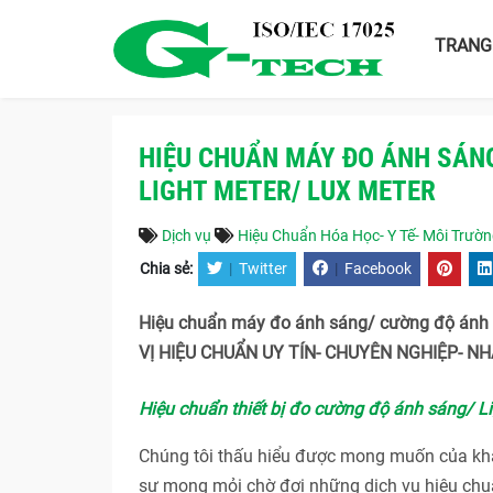
TRANG
HIỆU CHUẨN MÁY ĐO ÁNH SÁN
LIGHT METER/ LUX METER
Dịch vụ
Hiệu Chuẩn Hóa Học- Y Tế- Môi Trườ
Chia sẻ:
|
Twitter
|
Facebook
Hiệu chuẩn máy đo ánh sáng/ cường độ ánh s
VỊ HIỆU CHUẨN UY TÍN- CHUYÊN NGHIỆP- N
Hiệu chuẩn thiết bị đo cường độ ánh sáng/ L
Chúng tôi thấu hiểu được mong muốn của khác
sự mong mỏi chờ đợi những dịch vụ hiệu chuẩ