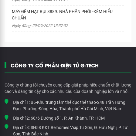
MÁY ĐẾM HẠT BỤI 3889. NHÀ PHÂN PHỐI -KÈM HIỂU
CHUẨN
Ngày đăng: 29/09/2022 13:37:07
CÔNG TY CỔ PHẦN ĐIỆN TỬ G-TECH
Công ty chúng tôi chuyên cung cấp giải pháp hiệu chuẩn chất lượng
cao và đáng tin cậy cho các nhu cầu của doanh nghiệp lớn và nhỏ.
Địa chỉ 1:
B6-Khu trung tâm thể dục thể thao-248 Trần Hưng
Đạo, Phường Đông Hòa, Thành phố Hồ Chí Minh, Việt Nam
Địa chỉ 2:
68/6 Đường số 1, P. An Khánh, TP. HCM
Địa chỉ 3:
SH58 KĐT Belhomes Vsip Từ Sơn, Đ. Hữu Nghị, P. Từ
Sơn, Tỉnh Bắc Ninh.