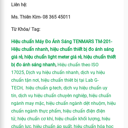
Liên hệ:
Ms. Thiên Kim- 08 365 45011
Từ Khóa/ Tag:
Hiệu chuẩn Máy Đo Ánh Sáng TENMARS TM-201-
Hiệu chuẩn nhanh
,
hiệu chuẩn thiết bị đo ánh sáng
giá rẻ
,
hiệu chuẩn light meter giá rẻ
,
hiệu chuẩn thiết
bị đo ánh sáng nhanh
,
Hiệu chuẩn theo ISO
17025
,
Dịch vụ hiệu chuẩn nhanh
,
dịch vụ hiệu
chuẩn tận nơi
,
hiệu chuẩn thiêt bị tại Lab G-
TECH
,
hiệu chuẩn g-tech
,
dịch vụ hiệu chuẩn uy
tín
,
dịch vụ hiệu chuẩn chuyên nghiệp
,
hiệu chuẩn
ngành may mặc
,
hiệu chuẩn ngành dệt nhuộm
,
hiệu
chuẩn ngành thực phẩm
,
hiệu chuẩn điện điện
tử
,
hiệu chuẩn cơ khí
,
hiệu chuẩn khối lượng
,
hiệu
chuẩn lực
,
hiệu chuẩn áp suất
,
hiệu chuẩn hóa học