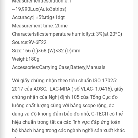
Measurementresolution:0.1
~19,990Lux(Auto3strips)
Accuracy:| ±5%rdg±1dgt
Measurement time: 2time
Characteristicstemperature humidity:± 3%(at 20ºC)
Source:9V-6F22
Size:166 (L)×68 (W)×32 (D)mm
Weight:180g
Accessories:Carrying Case,Battery,Manuals
Với giấy chứng nhận theo tiêu chuẩn ISO 17025:
2017 của AOSC, ILAC-MRA ( số VLAC- 1.0416), giấy
chứng nhận của Nghị định 105 của Tổng Cục đo
lường chất lượng cùng với bảng scope rộng, đa
dạng và độ không đảm bảo đo nhỏ, G-TECH có thể
hiệu chuẩn trong tất cả các lĩnh vực đáp ứng toàn
bộ khách hàng trong các ngành nghề sản xuất khác