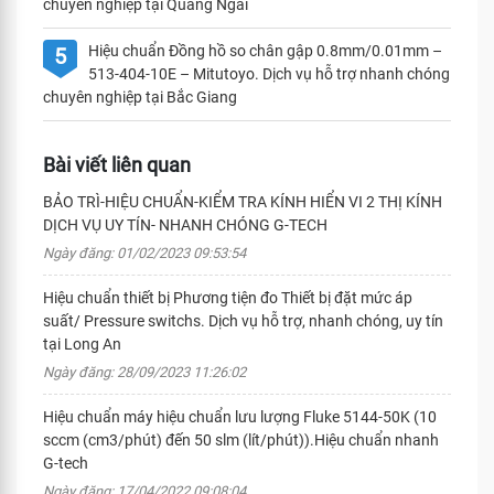
chuyên nghiệp tại Quãng Ngãi
Hiệu chuẩn Đồng hồ so chân gập 0.8mm/0.01mm –
5
513-404-10E – Mitutoyo. Dịch vụ hỗ trợ nhanh chóng
chuyên nghiệp tại Bắc Giang
Bài viết liên quan
BẢO TRÌ-HIỆU CHUẨN-KIỂM TRA KÍNH HIỂN VI 2 THỊ KÍNH
DỊCH VỤ UY TÍN- NHANH CHÓNG G-TECH
Ngày đăng: 01/02/2023 09:53:54
Hiệu chuẩn thiết bị Phương tiện đo Thiết bị đặt mức áp
suất/ Pressure switchs. Dịch vụ hỗ trợ, nhanh chóng, uy tín
tại Long An
Ngày đăng: 28/09/2023 11:26:02
Hiệu chuẩn máy hiệu chuẩn lưu lượng Fluke 5144-50K (10
sccm (cm3/phút) đến 50 slm (lít/phút)).Hiệu chuẩn nhanh
G-tech
Ngày đăng: 17/04/2022 09:08:04