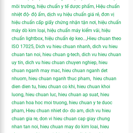
môi trường
,
hiệu chuẩn y tế dược phẩm
,
Hiệu chuẩn
nhiệt độ- độ ẩm
,
dịch vụ hiệu chuẩn giá rẻ
,
đơn vị
hiệu chuẩn cấp giấy chứng nhận tận nơi
,
hiệu chuẩn
máy dò kim loại
,
hiệu chuẩn máy kiểm vải
,
hiệu
chuẩn lightbox
,
hiệu chuẩn ép keo
…,
Hieu chuan theo
ISO 17025
,
Dich vu hieu chuan nhanh
,
dich vu hieu
chuan tan noi
,
hieu chuan g-tech
,
dich vu hieu chuan
uy tín
,
dich vu hieu chuan chuyen nghiep
,
hieu
chuan nganh may mac
,
hieu chuan nganh det
nhuom
,
hieu chuan nganh thuc pham
,
hieu chuan
dien dien tu
,
hieu chuan co khi
,
hieu chuan khoi
luong
,
hieu chuan luc
,
hieu chuan ap suat
,
hieu
chuan hoa hoc moi truong
,
hieu chuan y te duoc
pham
,
Hieu chuan nhiet do- do am
,
dich vu hieu
chuan gia re
,
don vi hieu chuan cap giay chung
nhan tan noi
,
hieu chuan may do kim loai
,
hieu