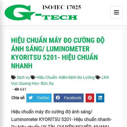
HIỆU CHUẨN MÁY ĐO CƯỜNG ĐỘ
ÁNH SÁNG/ LUMINOMETER
KYORITSU 5201- HIỆU CHUẨN
NHANH
Dịch vụ
Hiệu Chuẩn- Kiểm Định Đo Lường
Lĩnh
Vực Quang Học- Bức Xạ
-
641
Chia sẻ:
|
Twitter
|
Facebook
Hiệu chuẩn máy đo cường độ ánh sáng/
Luminometer KYORITSU 5201- Hiệu chuẩn nhanh-