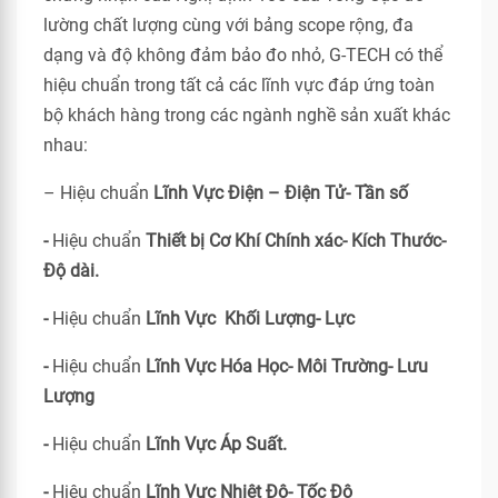
lường chất lượng cùng với bảng scope rộng, đa
dạng và độ không đảm bảo đo nhỏ, G-TECH có thể
hiệu chuẩn trong tất cả các lĩnh vực đáp ứng toàn
bộ khách hàng trong các ngành nghề sản xuất khác
nhau:
– Hiệu chuẩn
Lĩnh Vực Điện – Điện Tử- Tần số
-
Hiệu chuẩn
Thiết bị Cơ Khí Chính xác- Kích Thước-
Độ dài.
-
Hiệu chuẩn
Lĩnh Vực Khối Lượng- Lực
-
Hiệu chuẩn
Lĩnh Vực Hóa Học- Môi Trường- Lưu
Lượng
-
Hiệu chuẩn
Lĩnh Vực Áp Suất.
-
Hiệu chuẩn
Lĩnh Vực Nhiệt Độ- Tốc Độ