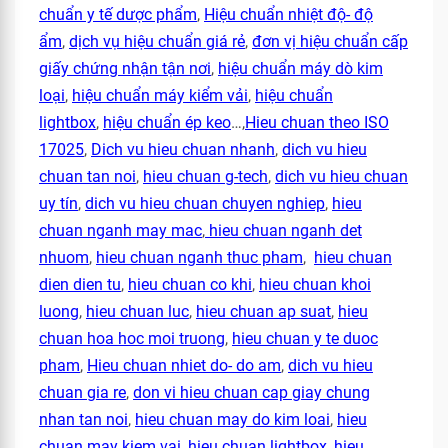
chuẩn y tế dược phẩm
,
Hiệu chuẩn nhiệt độ- độ
ẩm
,
dịch vụ hiệu chuẩn giá rẻ
,
đơn vị hiệu chuẩn cấp
giấy chứng nhận tận nơi
,
hiệu chuẩn máy dò kim
loại
,
hiệu chuẩn máy kiểm vải
,
hiệu chuẩn
lightbox
,
hiệu chuẩn ép keo
…,
Hieu chuan theo ISO
17025
,
Dich vu hieu chuan nhanh
,
dich vu hieu
chuan tan noi
,
hieu chuan g-tech
,
dich vu hieu chuan
uy tín
,
dich vu hieu chuan chuyen nghiep
,
hieu
chuan nganh may mac
,
hieu chuan nganh det
nhuom
,
hieu chuan nganh thuc pham
,
hieu chuan
dien dien tu
,
hieu chuan co khi
,
hieu chuan khoi
luong
,
hieu chuan luc
,
hieu chuan ap suat
,
hieu
chuan hoa hoc moi truong
,
hieu chuan y te duoc
pham
,
Hieu chuan nhiet do- do am
,
dich vu hieu
chuan gia re
,
don vi hieu chuan cap giay chung
nhan tan noi
,
hieu chuan may do kim loai
,
hieu
chuan may kiem vai
,
hieu chuan lightbox
,
hieu