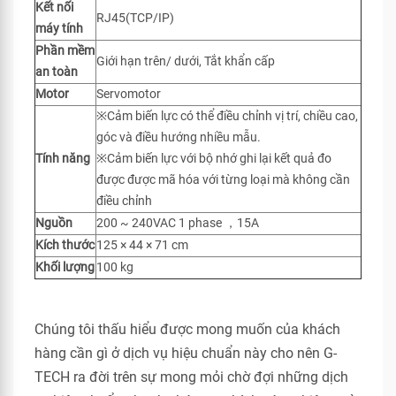
Kết nối
RJ45(TCP/IP)
máy tính
Phần mềm
Giới hạn trên/ dưới, Tắt khẩn cấp
an toàn
Motor
Servomotor
※Cảm biến lực có thể điều chỉnh vị trí, chiều cao,
góc và điều hướng nhiều mẫu.
Tính năng
※Cảm biến lực với bộ nhớ ghi lại kết quả đo
được được mã hóa với từng loại mà không cần
điều chỉnh
Nguồn
200 ~ 240VAC 1 phase ，15A
Kích thước
125 × 44 × 71 cm
Khối lượng
100 kg
Chúng tôi thấu hiểu được mong muốn của khách
hàng cần gì ở dịch vụ hiệu chuẩn này cho nên G-
TECH ra đời trên sự mong mỏi chờ đợi những dịch