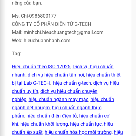
riêng của bạn.
Ms. Chí-0986800177
CÔNG TY CỔ PHẦN ĐIỆN TỬ G-TECH
Mail: minhchi.hieuchuangtech@gmail.com
Web: hieuchuannhanh.com
Tag:
Hiệu chuẩn theo ISO 17025
,
Dịch vụ hiệu chuẩn
nhanh
,
dịch vụ hiệu chuẩn tận nơi
,
hiệu chuẩn thiêt
bị tại Lab G-TECH
,
hiệu chuẩn g-tech
,
dịch vụ hiệu
chuẩn uy tín
,
dịch vụ hiệu chuẩn chuyên
nghiệp
,
hiệu chuẩn ngành may mặc
,
hiệu chuẩn
ngành dệt nhuộm
,
hiệu chuẩn ngành thực
phẩm
,
hiệu chuẩn điện điện tử
,
hiệu chuẩn cơ
khí
,
hiệu chuẩn khối lượng
,
hiệu chuẩn lực
,
hiệu
chuẩn áp suất
,
hiệu chuẩn hóa học môi trường
,
hiệu