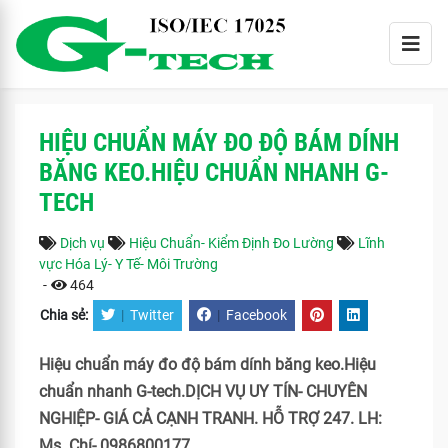
HIỆU CHUẨN MÁY ĐO ĐỘ BÁM DÍNH
BĂNG KEO.HIỆU CHUẨN NHANH G-
TECH
Dịch vụ
Hiệu Chuẩn- Kiểm Định Đo Lường
Lĩnh
vực Hóa Lý- Y Tế- Môi Trường
-
464
Chia sẻ:
|
Twitter
|
Facebook
Hiệu chuẩn máy đo độ bám dính băng keo.Hiệu
chuẩn nhanh G-tech.DỊCH VỤ UY TÍN- CHUYÊN
NGHIỆP- GIÁ CẢ CẠNH TRANH. HỖ TRỢ 247. LH:
Ms. Chí- 0986800177