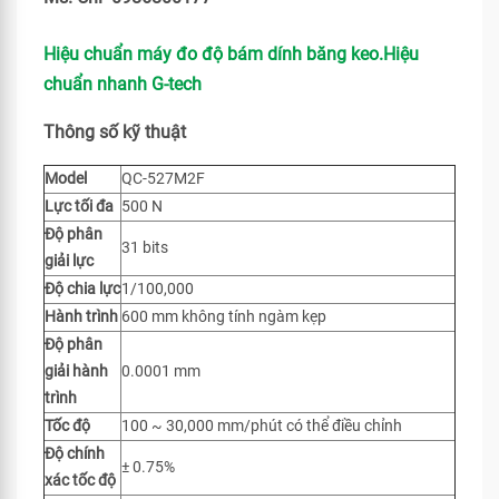
Hiệu chuẩn máy đo độ bám dính băng keo.Hiệu
chuẩn nhanh G-tech
Thông số kỹ thuật
Model
QC-527M2F
Lực tối đa
500 N
Độ phân
31 bits
giải lực
Độ chia lực
1/100,000
Hành trình
600 mm không tính ngàm kẹp
Độ phân
giải hành
0.0001 mm
trình
Tốc độ
100 ~ 30,000 mm/phút có thể điều chỉnh
Độ chính
± 0.75%
xác tốc độ