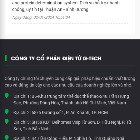
and protein determination system. Dịch vụ hỗ trợ nhanh
chóng, uy tín tại Thuận An - Bình Dương
Ngày đăng: 02/01/2024 16:51:34
CÔNG TY CỔ PHẦN ĐIỆN TỬ G-TECH
Công ty chúng tôi chuyên cung cấp giải pháp hiệu chuẩn chất lượng
cao và đáng tin cậy cho các nhu cầu của doanh nghiệp lớn và nhỏ.
Địa chỉ 1:
B6-Khu trung tâm thể dục thể thao-248 Trần Hưng
Đạo, Phường Đông Hòa, Thành phố Hồ Chí Minh, Việt Nam
Địa chỉ 2:
68/6 Đường số 1, P. An Khánh, TP. HCM
Địa chỉ 3:
SH58 KĐT Belhomes Vsip Từ Sơn, Đ. Hữu Nghị, P. Từ
Sơn, Tỉnh Bắc Ninh.
Địa chỉ 4:
44 Trần Công Hiến, P. Nghĩa Lộ, Tỉnh Quảng Ngãi