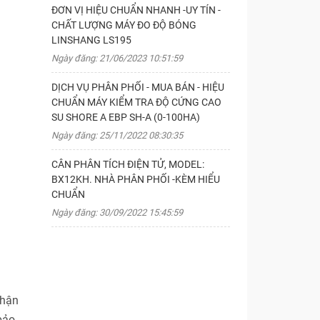
ĐƠN VỊ HIỆU CHUẨN NHANH -UY TÍN -
CHẤT LƯỢNG MÁY ĐO ĐỘ BÓNG
LINSHANG LS195
Ngày đăng: 21/06/2023 10:51:59
DỊCH VỤ PHÂN PHỐI - MUA BÁN - HIỆU
CHUẨN MÁY KIỂM TRA ĐỘ CỨNG CAO
SU SHORE A EBP SH-A (0-100HA)
Ngày đăng: 25/11/2022 08:30:35
CÂN PHÂN TÍCH ĐIỆN TỬ, MODEL:
BX12KH. NHÀ PHÂN PHỐI -KÈM HIỂU
CHUẨN
Ngày đăng: 30/09/2022 15:45:59
nhận
bảo