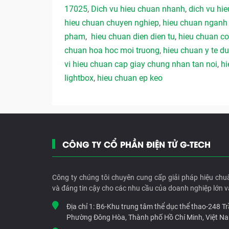
17025
,
Dich vu hieu chuan nhanh
,
dich vu hie
hieu chuan chuyen nghiep
,
hieu chuan ngan
pham
,
hieu chuan dien dien tu
,
hieu chuan co
chuan hoa hoc moi truong
,
hieu chuan y te 
vi hieu chuan cap giay chung nhan tan noi
,
hi
lightbox
,
hieu chuan ep keo
CÔNG TY CỔ PHẦN ĐIỆN TỬ G-TECH
Công ty chúng tôi chuyên cung cấp giải pháp hiệu chu
và đáng tin cậy cho các nhu cầu của doanh nghiệp lớn v
Địa chỉ 1:
B6-Khu trung tâm thể dục thể thao-248 T
Phường Đông Hòa, Thành phố Hồ Chí Minh, Việt N