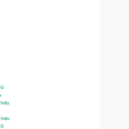
 G-
y
,
hiệu
,
hiệu
SO