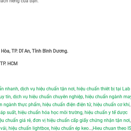
cách riêng của bạn.
Hòa, TP. Dĩ An, Tỉnh Bình Dương.
 TP. HCM
uẩn nhanh
,
dịch vụ hiệu chuẩn tận nơi
,
hiệu chuẩn thiêt bị tại Lab
uy tín
,
dịch vụ hiệu chuẩn chuyên nghiệp
,
hiệu chuẩn ngành ma
ẩn ngành thực phẩm
,
hiệu chuẩn điện điện tử
,
hiệu chuẩn cơ khí
 áp suất
,
hiệu chuẩn hóa học môi trường
,
hiệu chuẩn y tế dược
ệu chuẩn giá rẻ
,
đơn vị hiệu chuẩn cấp giấy chứng nhận tận nơi
vải
,
hiệu chuẩn lightbox
,
hiệu chuẩn ép keo
…,
Hieu chuan theo I