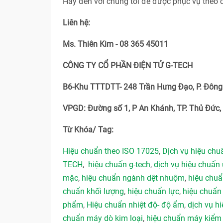
Hãy đến với chúng tôi để được phục vụ theo 
Liên hệ:
Ms. Thiên Kim - 08 365 45011
CÔNG TY CỔ PHẦN ĐIỆN TỬ G-TECH
B6-Khu TTTDTT- 248 Trần Hưng Đạo, P. Đông 
VPGD: Đường số 1, P An Khánh, TP. Thủ Đức,
Từ Khóa/ Tag:
Hiệu chuẩn theo ISO 17025
,
Dịch vụ hiệu ch
TECH
,
hiệu chuẩn g-tech
,
dịch vụ hiệu chuẩn 
mặc
,
hiệu chuẩn ngành dệt nhuộm
,
hiệu chu
chuẩn khối lượng
,
hiệu chuẩn lực
,
hiệu chuẩn
phẩm
,
Hiệu chuẩn nhiệt độ- độ ẩm
,
dịch vụ hi
chuẩn máy dò kim loại
,
hiệu chuẩn máy kiểm 