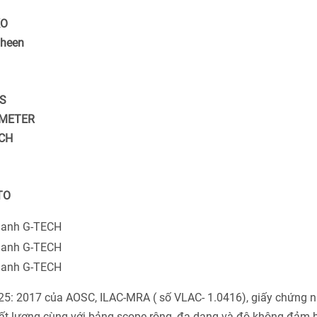
KO
heen
S
OMETER
CH
TO
025: 2017 của AOSC, ILAC-MRA ( số VLAC- 1.0416), giấy chứng 
ất lượng cùng với bảng scope rộng, đa dạng và độ không đảm 