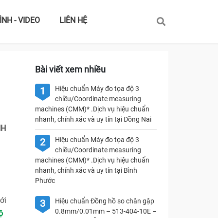
ÌNH - VIDEO
LIÊN HỆ
Bài viết xem nhiều
Hiệu chuẩn Máy đo tọa độ 3
1
chiều/Coordinate measuring
machines (CMM)* .Dịch vụ hiệu chuẩn
nhanh, chính xác và uy tín tại Đồng Nai
NH
Hiệu chuẩn Máy đo tọa độ 3
2
chiều/Coordinate measuring
machines (CMM)* .Dịch vụ hiệu chuẩn
nhanh, chính xác và uy tín tại Bình
Phước
ới
Hiệu chuẩn Đồng hồ so chân gập
3
0.8mm/0.01mm – 513-404-10E –
ộ