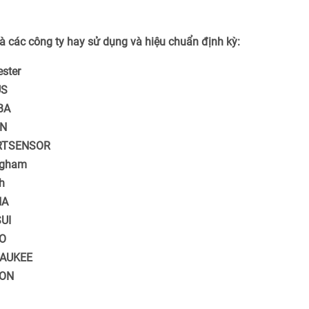
 các công ty hay sử dụng và hiệu chuẩn định kỳ:
ster
US
BA
ON
RTSENSOR
ngham
h
NA
UI
O
AUKEE
RON