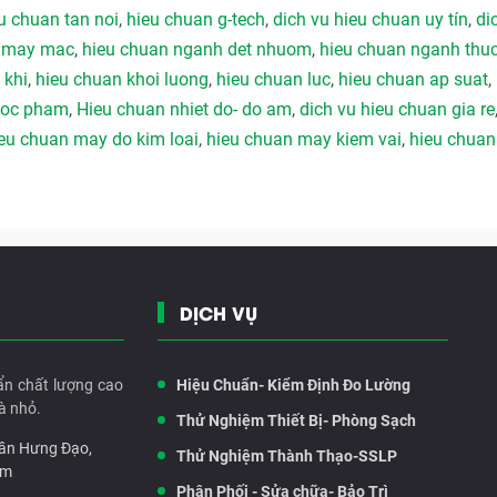
u chuan tan noi
,
hieu chuan g-tech
,
dich vu hieu chuan uy tín
,
di
h may mac
,
hieu chuan nganh det nhuom
,
hieu chuan nganh thu
 khi
,
hieu chuan khoi luong
,
hieu chuan luc
,
hieu chuan ap suat
,
duoc pham
,
Hieu chuan nhiet do- do am
,
dich vu hieu chuan gia re
eu chuan may do kim loai
,
hieu chuan may kiem vai
,
hieu chuan
DỊCH VỤ
ẩn chất lượng cao
Hiệu Chuẩn- Kiểm Định Đo Lường
à nhỏ.
Thử Nghiệm Thiết Bị- Phòng Sạch
rần Hưng Đạo,
Thử Nghiệm Thành Thạo-SSLP
am
Phân Phối - Sửa chữa- Bảo Trì