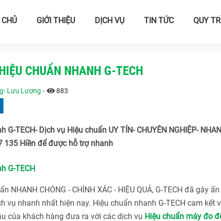
 CHỦ
GIỚI THIỆU
DỊCH VỤ
TIN TỨC
QUY TR
 HIỆU CHUẨN NHANH G-TECH
ng- Lưu Lượng
-
883
nh G-TECH- Dịch vụ Hiệu chuẩn UY TÍN- CHUYÊN NGHIỆP- NHA
 135 Hiền để được hỗ trợ nhanh
nh G-TECH
huẩn NHANH CHÓNG - CHÍNH XÁC - HIỆU QUẢ, G-TECH đã gây ấn
ch vụ nhanh nhất hiện nay. Hiệu chuẩn nhanh G-TECH cam kết v
ầu của khách hàng đưa ra với các dịch vụ
Hiệu chuẩn máy đo đ