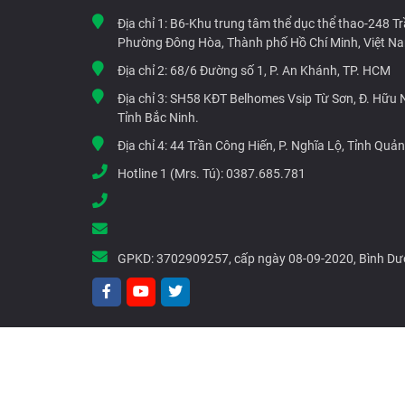
Địa chỉ 1:
B6-Khu trung tâm thể dục thể thao-248 T
Phường Đông Hòa, Thành phố Hồ Chí Minh, Việt N
Địa chỉ 2:
68/6 Đường số 1, P. An Khánh, TP. HCM
Địa chỉ 3:
SH58 KĐT Belhomes Vsip Từ Sơn, Đ. Hữu Ng
Tỉnh Bắc Ninh.
Địa chỉ 4:
44 Trần Công Hiến, P. Nghĩa Lộ, Tỉnh Quả
Hotline 1 (Mrs. Tú):
0387.685.781
GPKD:
3702909257, cấp ngày 08-09-2020, Bình D
© Copyright 2021 G-Tech