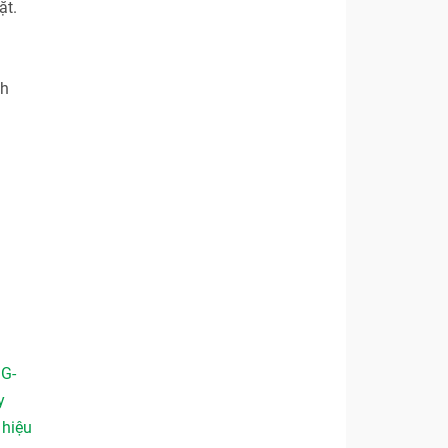
ặt.
ch
 G-
y
,
hiệu