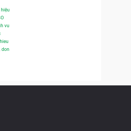
,
hiệu
SO
ch vu
c
hieu
,
don