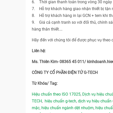
6. Thời gian thanh toán trong vòng 30 ngày 
7. Hỗ trợ khách hàng giao nhận thiết bị tận n
8. Hỗ trợ khách hàng in lại GCN + tem khi th
9. Giá cả cạnh tranh so với đối thủ, chính s
hàng thân thiết.…
Hãy đến với chúng tôi để được phục vụ theo 
Liên hệ:
Ms. Thiên Kim- 08365 45 011/ kinhdoanh.h
CÔNG TY CỔ PHẦN ĐIỆN TỬ G-TECH
Từ Khóa/ Tag:
Hiệu chuẩn theo ISO 17025
,
Dịch vụ hiệu ch
TECH
,
hiệu chuẩn g-tech
,
dịch vụ hiệu chuẩn 
mặc
,
hiệu chuẩn ngành dệt nhuộm
,
hiệu chu