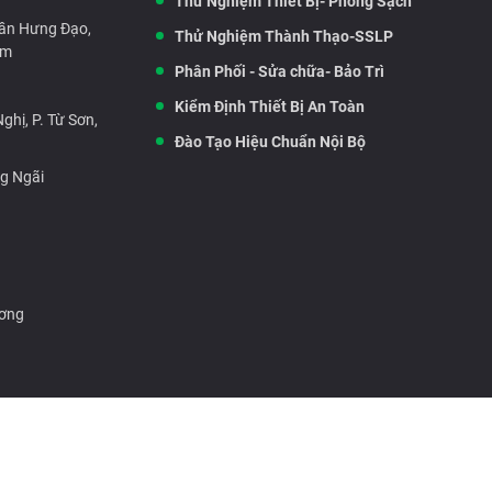
Thử Nghiệm Thiết Bị- Phòng Sạch
rần Hưng Đạo,
Thử Nghiệm Thành Thạo-SSLP
am
Phân Phối - Sửa chữa- Bảo Trì
Kiểm Định Thiết Bị An Toàn
hị, P. Từ Sơn,
Đào Tạo Hiệu Chuẩn Nội Bộ
ng Ngãi
ương