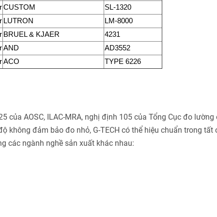
r
CUSTOM
SL-1320
r
LUTRON
LM-8000
r
BRUEL & KJAER
4231
r
AND
AD3552
r
ACO
TYPE 6226
025 của AOSC, ILAC-MRA, nghị định 105 của Tổng Cục đo lường 
độ không đảm bảo đo nhỏ, G-TECH có thể hiệu chuẩn trong tất 
ng các ngành nghề sản xuất khác nhau: