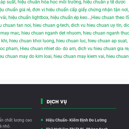
 áp suất
,
hiệu chuẩn hóa học môi trường
,
hiệu chuẩn y tế dược
ệu chuẩn giá rẻ
,
đơn vị hiệu chuẩn cấp giấy chứng nhận tận nơi
vải
,
hiệu chuẩn lightbox
,
hiệu chuẩn ép keo
…,
Hieu chuan theo I
u chuan tan noi
,
hieu chuan g-tech
,
dich vu hieu chuan uy tín
,
di
h may mac
,
hieu chuan nganh det nhuom
,
hieu chuan nganh thu
 khi
,
hieu chuan khoi luong
,
hieu chuan luc
,
hieu chuan ap suat
,
duoc pham
,
Hieu chuan nhiet do- do am
,
dich vu hieu chuan gia re
eu chuan may do kim loai
,
hieu chuan may kiem vai
,
hieu chuan
DỊCH VỤ
ẩn chất lượng cao
Hiệu Chuẩn- Kiểm Định Đo Lường
à nhỏ.