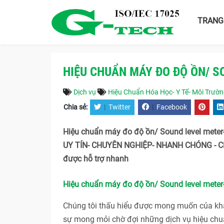
TRANG
HIỆU CHUẨN MÁY ĐO ĐỘ ỒN/ S
Dịch vụ
Hiệu Chuẩn Hóa Học- Y Tế- Môi Trườ
Chia sẻ:
|
Twitter
|
Facebook
Hiệu chuẩn máy đo độ ồn/ Sound level meter-
UY TÍN- CHUYÊN NGHIỆP- NHANH CHÓNG - CH
được hỗ trợ nhanh
Hiệu chuẩn máy đo độ ồn/ Sound level meter
Chúng tôi thấu hiểu được mong muốn của khác
sự mong mỏi chờ đợi những dịch vụ hiệu chuẩ