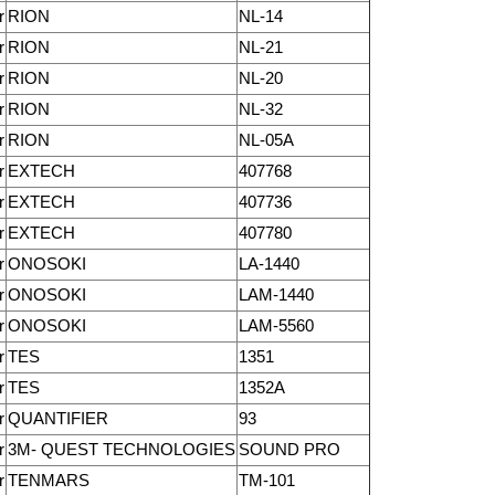
r
RION
NL-14
r
RION
NL-21
r
RION
NL-20
r
RION
NL-32
r
RION
NL-05A
r
EXTECH
407768
r
EXTECH
407736
r
EXTECH
407780
r
ONOSOKI
LA-1440
r
ONOSOKI
LAM-1440
r
ONOSOKI
LAM-5560
r
TES
1351
r
TES
1352A
r
QUANTIFIER
93
r
3M- QUEST TECHNOLOGIES
SOUND PRO
r
TENMARS
TM-101