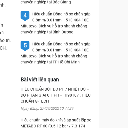
chuyên nghiệp tại Bắc Giang
nh,
Hiệu chuẩn Đồng hồ so chân gập
4
0.8mm/0.01mm – 513-404-10E –
ấn
Mitutoyo. Dịch vụ hỗ trợ nhanh chóng
chuyên nghiệp tại Bình Dương
ới
o trì,
Hiệu chuẩn Đồng hồ so chân gập
5
CH,
0.8mm/0.01mm – 513-404-10E –
Mitutoyo. Dịch vụ hỗ trợ nhanh chóng
chuyên nghiệp tại TP Hồ Chí Minh
Bài viết liên quan
HIỆU CHUẨN BÚT ĐO PH / NHIỆT ĐỘ –
ĐỘ PHÂN GIẢI 0.1 PH – HI98107 . HIỆU
CHUẨN G-TECH
Ngày đăng: 27/09/2022 10:44:29
Hiệu chuẩn máy đo khí và áp suất lốp xe
METABO RF 60 (0.5-12 bar / 7.3-174