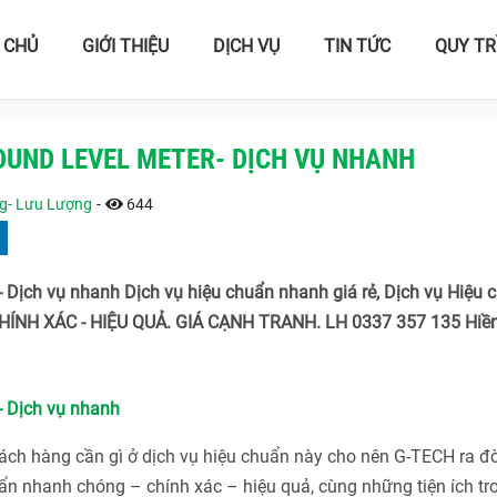
 CHỦ
GIỚI THIỆU
DỊCH VỤ
TIN TỨC
QUY TR
OUND LEVEL METER- DỊCH VỤ NHANH
ng- Lưu Lượng
-
644
 Dịch vụ nhanh Dịch vụ hiệu chuẩn nhanh giá rẻ, Dịch vụ Hiệu 
ÍNH XÁC - HIỆU QUẢ. GIÁ CẠNH TRANH. LH 0337 357 135 Hiề
- Dịch vụ nhanh
h hàng cần gì ở dịch vụ hiệu chuẩn này cho nên G-TECH ra đờ
n nhanh chóng – chính xác – hiệu quả, cùng những tiện ích tr