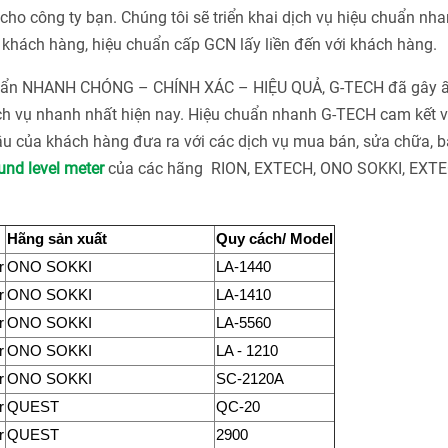
ho công ty bạn. Chúng tôi sẽ triển khai dịch vụ hiệu chuẩn nha
khách hàng, hiệu chuẩn cấp GCN lấy liền đến với khách hàng.
chuẩn NHANH CHÓNG – CHÍNH XÁC – HIỆU QUẢ, G-TECH đã gây 
ch vụ nhanh nhất hiện nay. Hiệu chuẩn nhanh G-TECH cam kết v
u của khách hàng đưa ra với các dịch vụ mua bán, sửa chữa, bả
nd level meter
của các hãng RION, EXTECH, ONO SOKKI, EXTE
Hãng sản xuất
Quy cách/ Model
r
ONO SOKKI
LA-1440
r
ONO SOKKI
LA-1410
r
ONO SOKKI
LA-5560
r
ONO SOKKI
LA - 1210
r
ONO SOKKI
SC-2120A
r
QUEST
QC-20
r
QUEST
2900