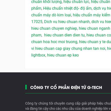
chuẩn khối lượng
,
hiệu chuẩn lực
,
hiệu chuẩn
phẩm
,
Hiệu chuẩn nhiệt độ- độ ẩm
,
dịch vụ hi
chuẩn máy dò kim loại
,
hiệu chuẩn máy kiểm 
17025
,
Dich vu hieu chuan nhanh
,
dich vu hie
hieu chuan chuyen nghiep
,
hieu chuan ngan
pham
,
hieu chuan dien dien tu
,
hieu chuan co
chuan hoa hoc moi truong
,
hieu chuan y te 
vi hieu chuan cap giay chung nhan tan noi
,
hi
lightbox
,
hieu chuan ep keo
CÔNG TY CỔ PHẦN ĐIỆN TỬ G-TECH
Công ty chúng tôi chuyên cung cấp giải pháp hiệu chu
và đáng tin cậy cho các nhu cầu của doanh nghiệp lớn v