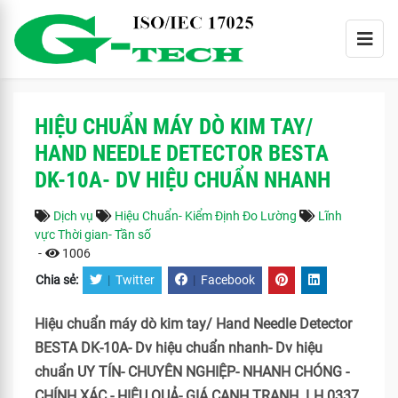
HIỆU CHUẨN MÁY DÒ KIM TAY/
HAND NEEDLE DETECTOR BESTA
DK-10A- DV HIỆU CHUẨN NHANH
Dịch vụ
Hiệu Chuẩn- Kiểm Định Đo Lường
Lĩnh
vực Thời gian- Tần số
-
1006
Chia sẻ:
|
Twitter
|
Facebook
Hiệu chuẩn máy dò kim tay/ Hand Needle Detector
BESTA DK-10A- Dv hiệu chuẩn nhanh- Dv hiệu
chuẩn UY TÍN- CHUYÊN NGHIỆP- NHANH CHÓNG -
CHÍNH XÁC - HIỆU QUẢ- GIÁ CẠNH TRANH. LH 0337