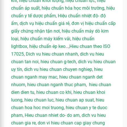
khí
,
hiệu chuẩn khối lượng
,
hiệu chuẩn lực
,
hiệu
chuẩn áp suất
,
hiệu chuẩn hóa học môi trường
,
hiệu
chuẩn y tế dược phẩm
,
Hiệu chuẩn nhiệt độ- độ
ẩm
,
dịch vụ hiệu chuẩn giá rẻ
,
đơn vị hiệu chuẩn cấp
giấy chứng nhận tận nơi
,
hiệu chuẩn máy dò kim
loại
,
hiệu chuẩn máy kiểm vải
,
hiệu chuẩn
lightbox
,
hiệu chuẩn ép keo
…,
Hieu chuan theo ISO
17025
,
Dich vu hieu chuan nhanh
,
dich vu hieu
chuan tan noi
,
hieu chuan g-tech
,
dich vu hieu chuan
uy tín
,
dich vu hieu chuan chuyen nghiep
,
hieu
chuan nganh may mac
,
hieu chuan nganh det
nhuom
,
hieu chuan nganh thuc pham
,
hieu chuan
dien dien tu
,
hieu chuan co khi
,
hieu chuan khoi
luong
,
hieu chuan luc
,
hieu chuan ap suat
,
hieu
chuan hoa hoc moi truong
,
hieu chuan y te duoc
pham
,
Hieu chuan nhiet do- do am
,
dich vu hieu
chuan gia re
,
don vi hieu chuan cap giay chung