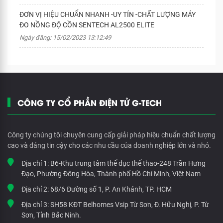
ĐƠN VỊ HIỆU CHUẨN NHANH -UY TÍN -CHẤT LƯỢNG MÁY
ĐO NỒNG ĐỘ CỒN SENTECH AL2500 ELITE
Ngày đăng: 15/02/2023 13:12:49
CÔNG TY CỔ PHẦN ĐIỆN TỬ G-TECH
Công ty chúng tôi chuyên cung cấp giải pháp hiệu chuẩn chất lượng
cao và đáng tin cậy cho các nhu cầu của doanh nghiệp lớn và nhỏ.
Địa chỉ 1:
B6-Khu trung tâm thể dục thể thao-248 Trần Hưng
Đạo, Phường Đông Hòa, Thành phố Hồ Chí Minh, Việt Nam
Địa chỉ 2:
68/6 Đường số 1, P. An Khánh, TP. HCM
Địa chỉ 3:
SH58 KĐT Belhomes Vsip Từ Sơn, Đ. Hữu Nghị, P. Từ
Sơn, Tỉnh Bắc Ninh.