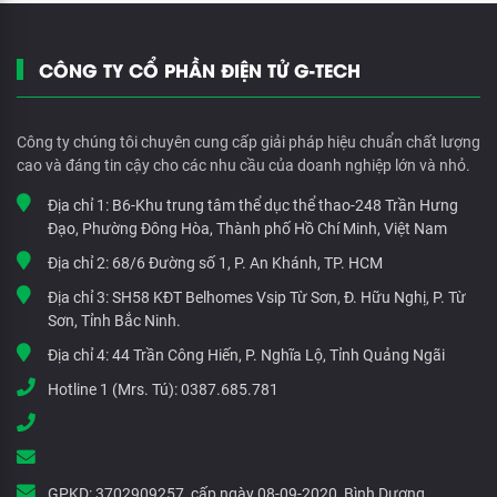
CÔNG TY CỔ PHẦN ĐIỆN TỬ G-TECH
Công ty chúng tôi chuyên cung cấp giải pháp hiệu chuẩn chất lượng
cao và đáng tin cậy cho các nhu cầu của doanh nghiệp lớn và nhỏ.
Địa chỉ 1:
B6-Khu trung tâm thể dục thể thao-248 Trần Hưng
Đạo, Phường Đông Hòa, Thành phố Hồ Chí Minh, Việt Nam
Địa chỉ 2:
68/6 Đường số 1, P. An Khánh, TP. HCM
Địa chỉ 3:
SH58 KĐT Belhomes Vsip Từ Sơn, Đ. Hữu Nghị, P. Từ
Sơn, Tỉnh Bắc Ninh.
Địa chỉ 4:
44 Trần Công Hiến, P. Nghĩa Lộ, Tỉnh Quảng Ngãi
Hotline 1 (Mrs. Tú):
0387.685.781
GPKD:
3702909257, cấp ngày 08-09-2020, Bình Dương