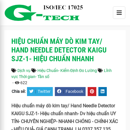
HIỆU CHUẨN MÁY DÒ KIM TAY/
HAND NEEDLE DETECTOR KAIGU
SJZ-1- HIỆU CHUẨN NHANH
Dịch vụ
Hiệu Chuẩn- Kiểm Định Đo Lường
Lĩnh
vực Thời gian- Tần số
-
622
Chia sẻ:
|
Twitter
|
Facebook
Hiệu chuẩn máy dò kim tay/ Hand Needle Detector
KAIGU SJZ-1- Hiệu chuẩn nhanh- Dv hiệu chuẩn UY
TÍN- CHUYÊN NGHIỆP- NHANH CHÓNG - CHÍNH XÁC
- HIỆU QUẢ- GIÁ CẠNH TRANH. LH 0337 357 135