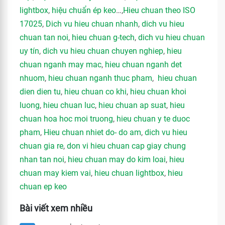
lightbox
,
hiệu chuẩn ép keo
…,
Hieu chuan theo ISO
17025
,
Dich vu hieu chuan nhanh
,
dich vu hieu
chuan tan noi
,
hieu chuan g-tech
,
dich vu hieu chuan
uy tín
,
dich vu hieu chuan chuyen nghiep
,
hieu
chuan nganh may mac
,
hieu chuan nganh det
nhuom
,
hieu chuan nganh thuc pham
,
hieu chuan
dien dien tu
,
hieu chuan co khi
,
hieu chuan khoi
luong
,
hieu chuan luc
,
hieu chuan ap suat
,
hieu
chuan hoa hoc moi truong
,
hieu chuan y te duoc
pham
,
Hieu chuan nhiet do- do am
,
dich vu hieu
chuan gia re
,
don vi hieu chuan cap giay chung
nhan tan noi
,
hieu chuan may do kim loai
,
hieu
chuan may kiem vai
,
hieu chuan lightbox
,
hieu
chuan ep keo
Bài viết xem nhiều