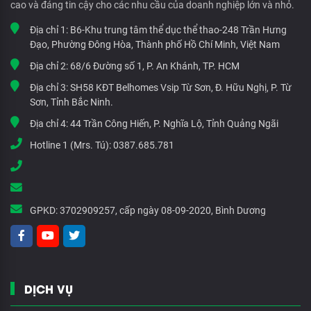
cao và đáng tin cậy cho các nhu cầu của doanh nghiệp lớn và nhỏ.
Địa chỉ 1:
B6-Khu trung tâm thể dục thể thao-248 Trần Hưng
Đạo, Phường Đông Hòa, Thành phố Hồ Chí Minh, Việt Nam
Địa chỉ 2:
68/6 Đường số 1, P. An Khánh, TP. HCM
Địa chỉ 3:
SH58 KĐT Belhomes Vsip Từ Sơn, Đ. Hữu Nghị, P. Từ
Sơn, Tỉnh Bắc Ninh.
Địa chỉ 4:
44 Trần Công Hiến, P. Nghĩa Lộ, Tỉnh Quảng Ngãi
Hotline 1 (Mrs. Tú):
0387.685.781
GPKD:
3702909257, cấp ngày 08-09-2020, Bình Dương
DỊCH VỤ