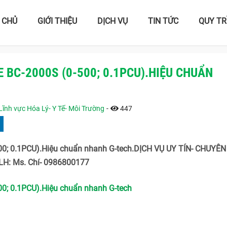
 CHỦ
GIỚI THIỆU
DỊCH VỤ
TIN TỨC
QUY TR
 BC-2000S (0-500; 0.1PCU).HIỆU CHUẨN
Lĩnh vực Hóa Lý- Y Tế- Môi Trường
-
447
0; 0.1PCU).Hiệu chuẩn nhanh G-tech.DỊCH VỤ UY TÍN- CHUYÊN
H: Ms. Chí- 0986800177
0; 0.1PCU).Hiệu chuẩn nhanh G-tech