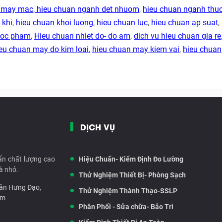
h may mac
,
hieu chuan nganh det nhuom
,
hieu chuan nganh thu
 khi
,
hieu chuan khoi luong
,
hieu chuan luc
,
hieu chuan ap suat
,
duoc pham
,
Hieu chuan nhiet do- do am
,
dich vu hieu chuan gia re
eu chuan may do kim loai
,
hieu chuan may kiem vai
,
hieu chuan
DỊCH VỤ
ẩn chất lượng cao
Hiệu Chuẩn- Kiểm Định Đo Lường
à nhỏ.
Thử Nghiệm Thiết Bị- Phòng Sạch
rần Hưng Đạo,
Thử Nghiệm Thành Thạo-SSLP
am
Phân Phối - Sửa chữa- Bảo Trì