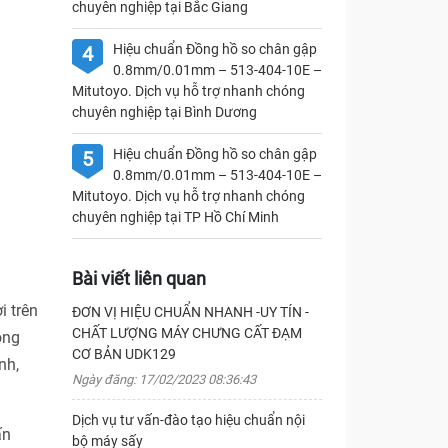
chuyên nghiệp tại Bắc Giang
Hiệu chuẩn Đồng hồ so chân gập
4
0.8mm/0.01mm – 513-404-10E –
Mitutoyo. Dịch vụ hỗ trợ nhanh chóng
chuyên nghiệp tại Bình Dương
Hiệu chuẩn Đồng hồ so chân gập
5
0.8mm/0.01mm – 513-404-10E –
Mitutoyo. Dịch vụ hỗ trợ nhanh chóng
chuyên nghiệp tại TP Hồ Chí Minh
Bài viết liên quan
i trên
ĐƠN VỊ HIỆU CHUẨN NHANH -UY TÍN -
CHẤT LƯỢNG MÁY CHƯNG CẤT ĐẠM
ong
CƠ BẢN UDK129
nh,
Ngày đăng: 17/02/2023 08:36:43
Dịch vụ tư vấn-đào tạo hiệu chuẩn nội
ấn
bộ máy sấy