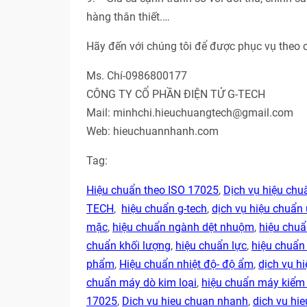
hàng thân thiết.…
Hãy đến với chúng tôi để được phục vụ theo 
Ms. Chí-0986800177
CÔNG TY CỔ PHẦN ĐIỆN TỬ G-TECH
Mail: minhchi.hieuchuangtech@gmail.com
Web: hieuchuannhanh.com
Tag:
Hiệu chuẩn theo ISO 17025
,
Dịch vụ hiệu ch
TECH
,
hiệu chuẩn g-tech
,
dịch vụ hiệu chuẩn 
mặc
,
hiệu chuẩn ngành dệt nhuộm
,
hiệu chu
chuẩn khối lượng
,
hiệu chuẩn lực
,
hiệu chuẩn
phẩm
,
Hiệu chuẩn nhiệt độ- độ ẩm
,
dịch vụ hi
chuẩn máy dò kim loại
,
hiệu chuẩn máy kiểm 
17025
,
Dich vu hieu chuan nhanh
,
dich vu hie