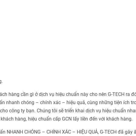
g.
h hàng cần gì ở dịch vụ hiệu chuẩn này cho nên G-TECH ra đờ
n nhanh chóng – chính xác – hiệu quả, cùng những tiện ích tr
ho công ty bạn. Chúng tôi sẽ triển khai dịch vụ hiệu chuẩn nha
khách hàng, hiệu chuẩn cấp GCN lấy liền đến với khách hàng.
chuẩn NHANH CHÓNG – CHÍNH XÁC – HIỆU QUẢ, G-TECH đã gây 