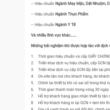
– Hiệu chuẩn
Ngành May Mặc, Dệt Nhuộm, D
– Hiệu chuẩn
Ngành Thực Phẩm
– Hiệu chuẩn
Ngành Y Tế
Và nhiều lĩnh vực khác…….
Những trải nghiệm khi được hợp tác với dịch
1. Thời gian hiệu chuẩn và cấp GIẤY CHỨNG
2. Triển khai dịch vụ hiệu chuẩn, cấp GCN t
3. Triển khai dịch vụ cấp GCN lấy liền tại p
4. On-site tận nơi cho khách hàng, do khác
5. Chỉnh lại thiết bị khi có sai số trong khả 
6. Thời gian thanh toán trong vòng 30 ngày 
7. Hỗ trợ khách hàng giao nhận thiết bị tận n
8. Hỗ trợ khách hàng in lại GCN + tem khi th
9. Giá cả cạnh tranh so với đối thủ, chính s