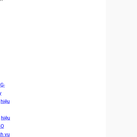
 G-
y
,
hiệu
,
hiệu
SO
ch vu