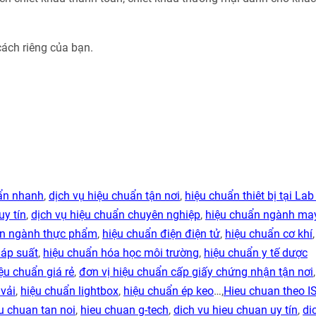
cách riêng của bạn.
uẩn nhanh
,
dịch vụ hiệu chuẩn tận nơi
,
hiệu chuẩn thiêt bị tại Lab
uy tín
,
dịch vụ hiệu chuẩn chuyên nghiệp
,
hiệu chuẩn ngành ma
ẩn ngành thực phẩm
,
hiệu chuẩn điện điện tử
,
hiệu chuẩn cơ khí
 áp suất
,
hiệu chuẩn hóa học môi trường
,
hiệu chuẩn y tế dược
ệu chuẩn giá rẻ
,
đơn vị hiệu chuẩn cấp giấy chứng nhận tận nơi
vải
,
hiệu chuẩn lightbox
,
hiệu chuẩn ép keo
…,
Hieu chuan theo I
u chuan tan noi
,
hieu chuan g-tech
,
dich vu hieu chuan uy tín
,
di