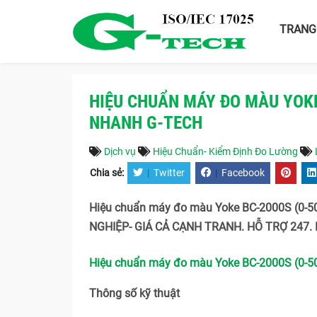
TRANG
HIỆU CHUẨN MÁY ĐO MÀU YOKE
NHANH G-TECH
Dịch vụ
Hiệu Chuẩn- Kiểm Định Đo Lường
Chia sẻ:
|
Twitter
|
Facebook
Hiệu chuẩn máy đo màu Yoke BC-2000S (0-50
NGHIỆP- GIÁ CẢ CẠNH TRANH. HỖ TRỢ 247. L
Hiệu chuẩn máy đo màu Yoke BC-2000S (0-50
Thông số kỹ thuật