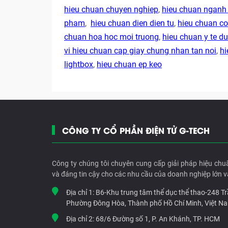
hieu chuan chuyen nghiep
,
hieu chuan ngan
pham
,
hieu chuan dien dien tu
,
hieu chuan co
chuan hoa hoc moi truong
,
hieu chuan y te 
vi hieu chuan cap giay chung nhan tan noi
,
hi
lightbox
,
hieu chuan ep keo
CÔNG TY CỔ PHẦN ĐIỆN TỬ G-TECH
Công ty chúng tôi chuyên cung cấp giải pháp hiệu chu
và đáng tin cậy cho các nhu cầu của doanh nghiệp lớn v
Địa chỉ 1:
B6-Khu trung tâm thể dục thể thao-248 T
Phường Đông Hòa, Thành phố Hồ Chí Minh, Việt N
Địa chỉ 2:
68/6 Đường số 1, P. An Khánh, TP. HCM