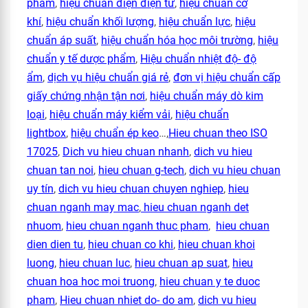
phẩm
,
hiệu chuẩn điện điện tử
,
hiệu chuẩn cơ
khí
,
hiệu chuẩn khối lượng
,
hiệu chuẩn lực
,
hiệu
chuẩn áp suất
,
hiệu chuẩn hóa học môi trường
,
hiệu
chuẩn y tế dược phẩm
,
Hiệu chuẩn nhiệt độ- độ
ẩm
,
dịch vụ hiệu chuẩn giá rẻ
,
đơn vị hiệu chuẩn cấp
giấy chứng nhận tận nơi
,
hiệu chuẩn máy dò kim
loại
,
hiệu chuẩn máy kiểm vải
,
hiệu chuẩn
lightbox
,
hiệu chuẩn ép keo
…,
Hieu chuan theo ISO
17025
,
Dich vu hieu chuan nhanh
,
dich vu hieu
chuan tan noi
,
hieu chuan g-tech
,
dich vu hieu chuan
uy tín
,
dich vu hieu chuan chuyen nghiep
,
hieu
chuan nganh may mac
,
hieu chuan nganh det
nhuom
,
hieu chuan nganh thuc pham
,
hieu chuan
dien dien tu
,
hieu chuan co khi
,
hieu chuan khoi
luong
,
hieu chuan luc
,
hieu chuan ap suat
,
hieu
chuan hoa hoc moi truong
,
hieu chuan y te duoc
pham
,
Hieu chuan nhiet do- do am
,
dich vu hieu