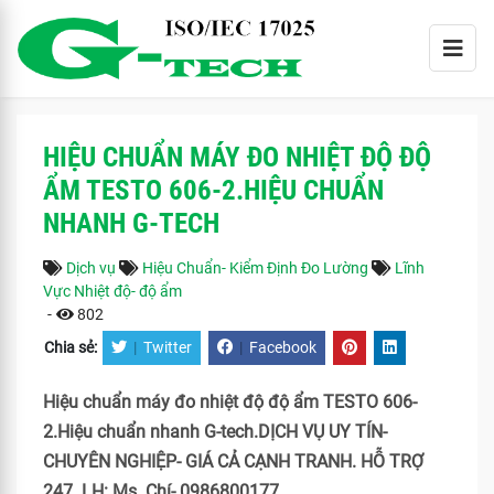
HIỆU CHUẨN MÁY ĐO NHIỆT ĐỘ ĐỘ
ẨM TESTO 606-2.HIỆU CHUẨN
NHANH G-TECH
Dịch vụ
Hiệu Chuẩn- Kiểm Định Đo Lường
Lĩnh
Vực Nhiệt độ- độ ẩm
-
802
Chia sẻ:
|
Twitter
|
Facebook
Hiệu chuẩn máy đo nhiệt độ độ ẩm TESTO 606-
2.Hiệu chuẩn nhanh G-tech.DỊCH VỤ UY TÍN-
CHUYÊN NGHIỆP- GIÁ CẢ CẠNH TRANH. HỖ TRỢ
247. LH: Ms. Chí- 0986800177