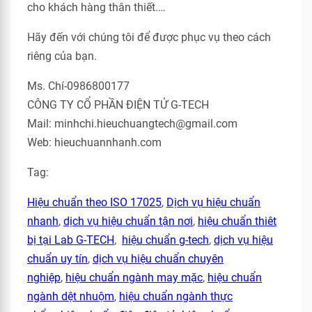
cho khách hàng thân thiết.…
Hãy đến với chúng tôi để được phục vụ theo cách
riêng của bạn.
Ms. Chí-0986800177
CÔNG TY CỔ PHẦN ĐIỆN TỬ G-TECH
Mail: minhchi.hieuchuangtech@gmail.com
Web: hieuchuannhanh.com
Tag:
Hiệu chuẩn theo ISO 17025
,
Dịch vụ hiệu chuẩn
nhanh
,
dịch vụ hiệu chuẩn tận nơi
,
hiệu chuẩn thiêt
bị tại Lab G-TECH
,
hiệu chuẩn g-tech
,
dịch vụ hiệu
chuẩn uy tín
,
dịch vụ hiệu chuẩn chuyên
nghiệp
,
hiệu chuẩn ngành may mặc
,
hiệu chuẩn
ngành dệt nhuộm
,
hiệu chuẩn ngành thực