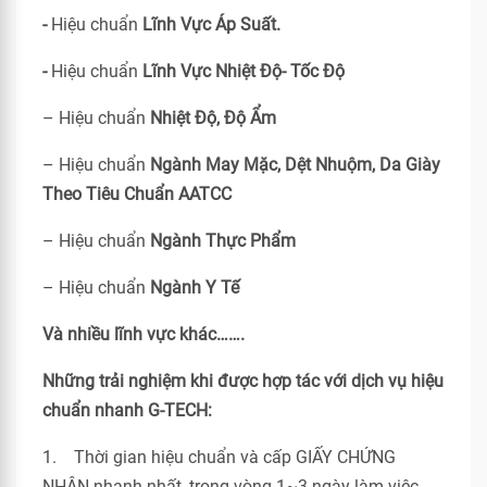
-
Hiệu chuẩn
Lĩnh Vực Áp Suất.
-
Hiệu chuẩn
Lĩnh Vực Nhiệt Độ- Tốc Độ
– Hiệu chuẩn
Nhiệt Độ, Độ Ẩm
– Hiệu chuẩn
Ngành May Mặc, Dệt Nhuộm, Da Giày
Theo Tiêu Chuẩn
AATCC
– Hiệu chuẩn
Ngành Thực Phẩm
– Hiệu chuẩn
Ngành Y Tế
Và nhiều lĩnh vực khác…….
Những trải nghiệm khi được hợp tác với dịch vụ hiệu
chuẩn nhanh G-TECH:
1. Thời gian hiệu chuẩn và cấp GIẤY CHỨNG
NHẬN nhanh nhất, trong vòng 1~3 ngày làm việc.