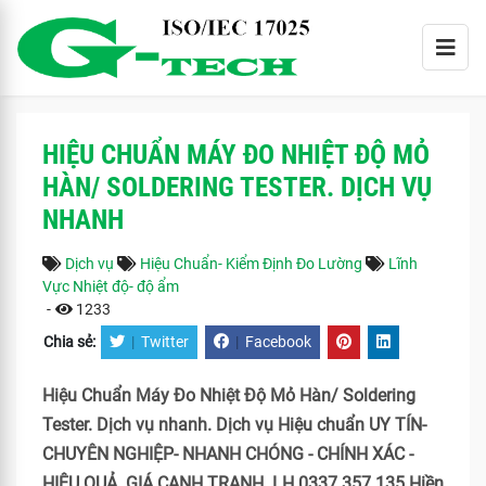
HIỆU CHUẨN MÁY ĐO NHIỆT ĐỘ MỎ
HÀN/ SOLDERING TESTER. DỊCH VỤ
NHANH
Dịch vụ
Hiệu Chuẩn- Kiểm Định Đo Lường
Lĩnh
Vực Nhiệt độ- độ ẩm
-
1233
Chia sẻ:
|
Twitter
|
Facebook
Hiệu Chuẩn Máy Đo Nhiệt Độ Mỏ Hàn/ Soldering
Tester. Dịch vụ nhanh. Dịch vụ Hiệu chuẩn UY TÍN-
CHUYÊN NGHIỆP- NHANH CHÓNG - CHÍNH XÁC -
HIỆU QUẢ. GIÁ CẠNH TRANH. LH 0337 357 135 Hiền