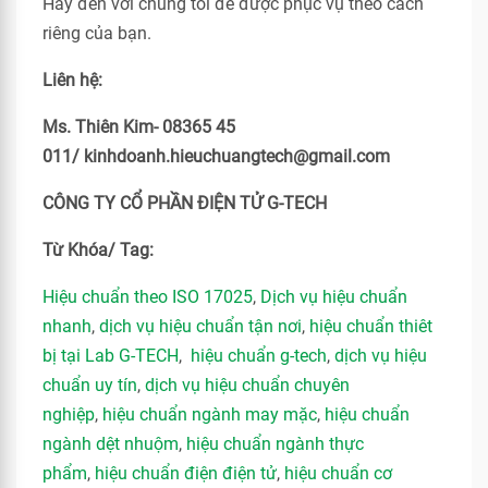
Hãy đến với chúng tôi để được phục vụ theo cách
riêng của bạn.
Liên hệ:
Ms. Thiên Kim- 08365 45
011/ kinhdoanh.hieuchuangtech@gmail.com
CÔNG TY CỔ PHẦN ĐIỆN TỬ G-TECH
Từ Khóa/ Tag:
Hiệu chuẩn theo ISO 17025
,
Dịch vụ hiệu chuẩn
nhanh
,
dịch vụ hiệu chuẩn tận nơi
,
hiệu chuẩn thiêt
bị tại Lab G-TECH
,
hiệu chuẩn g-tech
,
dịch vụ hiệu
chuẩn uy tín
,
dịch vụ hiệu chuẩn chuyên
nghiệp
,
hiệu chuẩn ngành may mặc
,
hiệu chuẩn
ngành dệt nhuộm
,
hiệu chuẩn ngành thực
phẩm
,
hiệu chuẩn điện điện tử
,
hiệu chuẩn cơ