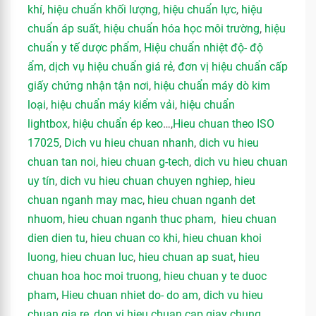
khí
,
hiệu chuẩn khối lượng
,
hiệu chuẩn lực
,
hiệu
chuẩn áp suất
,
hiệu chuẩn hóa học môi trường
,
hiệu
chuẩn y tế dược phẩm
,
Hiệu chuẩn nhiệt độ- độ
ẩm
,
dịch vụ hiệu chuẩn giá rẻ
,
đơn vị hiệu chuẩn cấp
giấy chứng nhận tận nơi
,
hiệu chuẩn máy dò kim
loại
,
hiệu chuẩn máy kiểm vải
,
hiệu chuẩn
lightbox
,
hiệu chuẩn ép keo
…,
Hieu chuan theo ISO
17025
,
Dich vu hieu chuan nhanh
,
dich vu hieu
chuan tan noi
,
hieu chuan g-tech
,
dich vu hieu chuan
uy tín
,
dich vu hieu chuan chuyen nghiep
,
hieu
chuan nganh may mac
,
hieu chuan nganh det
nhuom
,
hieu chuan nganh thuc pham
,
hieu chuan
dien dien tu
,
hieu chuan co khi
,
hieu chuan khoi
luong
,
hieu chuan luc
,
hieu chuan ap suat
,
hieu
chuan hoa hoc moi truong
,
hieu chuan y te duoc
pham
,
Hieu chuan nhiet do- do am
,
dich vu hieu
chuan gia re
,
don vi hieu chuan cap giay chung