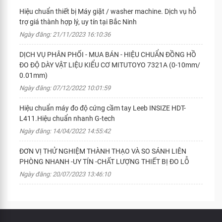
Hiệu chuẩn thiết bị Máy giặt / washer machine. Dịch vụ hỗ
trợ giá thành hợp lý, uy tín tại Bắc Ninh
Ngày đăng: 21/11/2023 16:10:36
DỊCH VỤ PHÂN PHỐI - MUA BÁN - HIỆU CHUẨN ĐỒNG HỒ
ĐO ĐỘ DÀY VẬT LIỆU KIỂU CƠ MITUTOYO 7321A (0-10mm/
0.01mm)
Ngày đăng: 07/12/2022 10:01:59
Hiệu chuẩn máy đo độ cứng cầm tay Leeb INSIZE HDT-
L411.Hiệu chuẩn nhanh G-tech
Ngày đăng: 14/04/2022 14:55:42
ĐƠN VỊ THỬ NGHIỆM THÀNH THẠO VÀ SO SÁNH LIÊN
PHÒNG NHANH -UY TÍN -CHẤT LƯỢNG THIẾT BỊ ĐO LỖ
Ngày đăng: 20/07/2023 13:46:10