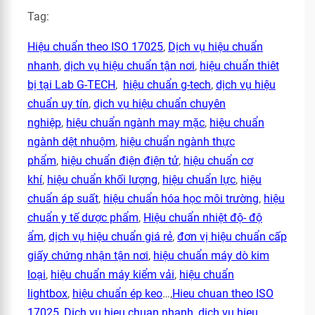
Tag:
Hiệu chuẩn theo ISO 17025
,
Dịch vụ hiệu chuẩn
nhanh
,
dịch vụ hiệu chuẩn tận nơi
,
hiệu chuẩn thiêt
bị tại Lab G-TECH
,
hiệu chuẩn g-tech
,
dịch vụ hiệu
chuẩn uy tín
,
dịch vụ hiệu chuẩn chuyên
nghiệp
,
hiệu chuẩn ngành may mặc
,
hiệu chuẩn
ngành dệt nhuộm
,
hiệu chuẩn ngành thực
phẩm
,
hiệu chuẩn điện điện tử
,
hiệu chuẩn cơ
khí
,
hiệu chuẩn khối lượng
,
hiệu chuẩn lực
,
hiệu
chuẩn áp suất
,
hiệu chuẩn hóa học môi trường
,
hiệu
chuẩn y tế dược phẩm
,
Hiệu chuẩn nhiệt độ- độ
ẩm
,
dịch vụ hiệu chuẩn giá rẻ
,
đơn vị hiệu chuẩn cấp
giấy chứng nhận tận nơi
,
hiệu chuẩn máy dò kim
loại
,
hiệu chuẩn máy kiểm vải
,
hiệu chuẩn
lightbox
,
hiệu chuẩn ép keo
…,
Hieu chuan theo ISO
17025
,
Dich vu hieu chuan nhanh
,
dich vu hieu