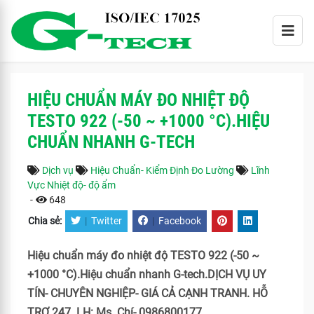
HIỆU CHUẨN MÁY ĐO NHIỆT ĐỘ
TESTO 922 (-50 ~ +1000 °C).HIỆU
CHUẨN NHANH G-TECH
Dịch vụ
Hiệu Chuẩn- Kiểm Định Đo Lường
Lĩnh
Vực Nhiệt độ- độ ẩm
-
648
Chia sẻ:
|
Twitter
|
Facebook
Hiệu chuẩn máy đo nhiệt độ TESTO 922 (-50 ~
+1000 °C).Hiệu chuẩn nhanh G-tech.DỊCH VỤ UY
TÍN- CHUYÊN NGHIỆP- GIÁ CẢ CẠNH TRANH. HỖ
TRỢ 247. LH: Ms. Chí- 0986800177