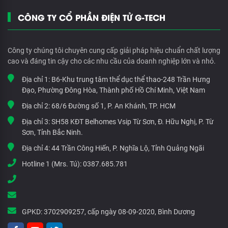
CÔNG TY CỔ PHẦN ĐIỆN TỬ G-TECH
Công ty chúng tôi chuyên cung cấp giải pháp hiệu chuẩn chất lượng
cao và đáng tin cậy cho các nhu cầu của doanh nghiệp lớn và nhỏ.
Địa chỉ 1:
B6-Khu trung tâm thể dục thể thao-248 Trần Hưng
Đạo, Phường Đông Hòa, Thành phố Hồ Chí Minh, Việt Nam
Địa chỉ 2:
68/6 Đường số 1, P. An Khánh, TP. HCM
Địa chỉ 3:
SH58 KĐT Belhomes Vsip Từ Sơn, Đ. Hữu Nghị, P. Từ
Sơn, Tỉnh Bắc Ninh.
Địa chỉ 4:
44 Trần Công Hiến, P. Nghĩa Lộ, Tỉnh Quảng Ngãi
Hotline 1 (Mrs. Tú):
0387.685.781
GPKD:
3702909257, cấp ngày 08-09-2020, Bình Dương