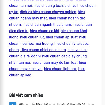
chuan tan noi
,
hieu chuan g-tech
,
dich vu hieu chuan
uy tín
,
dich vu hieu chuan chuyen nghiep
,
hieu
chuan nganh may mac
,
hieu chuan nganh det
nhuom
,
hieu chuan nganh thuc pham
,
hieu chuan
dien dien tu
,
hieu chuan co khi
,
hieu chuan khoi
luong
,
hieu chuan luc
,
hieu chuan ap suat
,
hieu
chuan hoa hoc moi truong
,
hieu chuan y te duoc
pham
,
Hieu chuan nhiet do- do am
,
dich vu hieu
chuan gia re
,
don vi hieu chuan cap giay chung
nhan tan noi
,
hieu chuan may do kim loai
,
hieu
chuan may kiem vai
,
hieu chuan lightbox
,
hieu
chuan ep keo
Bài viết xem nhiều
Hiệu chuẩn Đồng hồ so chân gập 0.8mm/0.01mm –