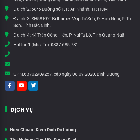
Địa chỉ 2:
68/6 Đường số 1, P. An Khánh, TP. HCM
Địa chỉ 3:
SH58 KĐT Belhomes Vsip Từ Sơn, Đ. Hữu Nghị, P. Từ
Sơn, Tỉnh Bắc Ninh.
Địa chỉ 4:
44 Trần Công Hiến, P. Nghĩa Lộ, Tỉnh Quảng Ngãi
Hotline 1 (Mrs. Tú):
0387.685.781
GPKD:
3702909257, cấp ngày 08-09-2020, Bình Dương
DỊCH VỤ
Hiệu Chuẩn- Kiểm Định Đo Lường
Thử Nghiệm Thiết Bị- Phòng Sạch