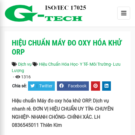
HIỆU CHUẨN MÁY ĐO OXY HÓA KHỬ
ORP
Dịch vụ
Hiệu Chuẩn Hóa Học- Y Tế- Môi Trường- Lưu
Lượng
-
1316
Chia sẻ:
|
Twitter
|
Facebook
Hiệu chuẩn Máy đo oxy hóa khử ORP. Dịch vụ
nhanh rẻ. ĐƠN VỊ HIỆU CHUẨN UY TÍN- CHUYÊN
NGHIỆP- NHANH CHÓNG- CHÍNH XÁC. LH
0836545011 Thiên Kim