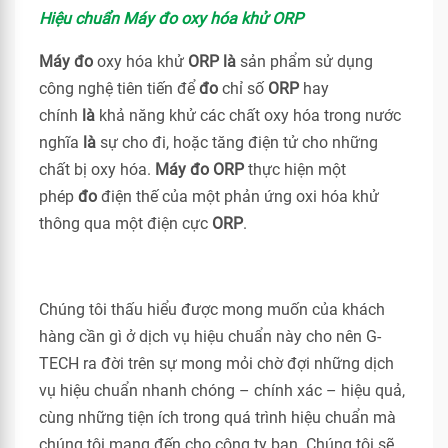
Hiệu chuẩn Máy đo oxy hóa khử ORP
Máy đo
oxy hóa khử
ORP là
sản phẩm sử dụng
công nghệ tiên tiến để
đo
chỉ số
ORP
hay
chính
là
khả năng khử các chất oxy hóa trong nước
nghĩa
là
sự cho đi, hoặc tăng điện tử cho những
chất bị oxy hóa.
Máy đo ORP
thực hiện một
phép
đo
điện thế của một phản ứng oxi hóa khử
thông qua một điện cực
ORP
.
Chúng tôi thấu hiểu được mong muốn của khách
hàng cần gì ở dịch vụ hiệu chuẩn này cho nên G-
TECH ra đời trên sự mong mỏi chờ đợi những dịch
vụ hiệu chuẩn nhanh chóng – chính xác – hiệu quả,
cùng những tiện ích trong quá trình hiệu chuẩn mà
chúng tôi mang đến cho công ty bạn. Chúng tôi sẽ