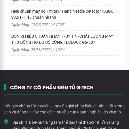
Hiệu chuẩn máy dò kim tay/ Hand Needle Detector KAIGU
SJZ-1- Hiệu chuẩn nhanh
Ngày đăng: 13/07/2021 14:12:33
ĐƠN VỊ HIỆU CHUẨN NHANH -UY TÍN -CHẤT LƯỢNG MÁY
THỬ ĐỒNG HỒ ĐO ĐỘ CỨNG TECLOCK GS-607
Ngày đăng: 26/11/2022 11:10:34
CÔNG TY CỔ PHẦN ĐIỆN TỬ G-TECH
Công ty chúng tôi chuyên cung cấp giải pháp hiệu chuẩn chất lượng
cao và đáng tin cậy cho các nhu cầu của doanh nghiệp lớn và nhỏ.
Địa chỉ 1:
B6-Khu trung tâm thể dục thể thao-248 Trần Hưng
Đạo, Phường Đông Hòa, Thành phố Hồ Chí Minh, Việt Nam