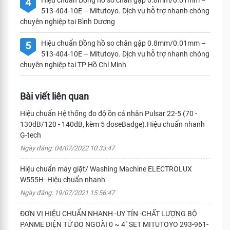
Hiệu chuẩn Đồng hồ so chân gập 0.8mm/0.01mm –
4
513-404-10E – Mitutoyo. Dịch vụ hỗ trợ nhanh chóng
chuyên nghiệp tại Bình Dương
Hiệu chuẩn Đồng hồ so chân gập 0.8mm/0.01mm –
5
513-404-10E – Mitutoyo. Dịch vụ hỗ trợ nhanh chóng
chuyên nghiệp tại TP Hồ Chí Minh
Bài viết liên quan
Hiệu chuẩn Hệ thống đo độ ồn cá nhân Pulsar 22-5 (70 -
130dB/120 - 140dB, kèm 5 doseBadge).Hiệu chuẩn nhanh
G-tech
Ngày đăng: 04/07/2022 10:33:47
Hiệu chuẩn máy giặt/ Washing Machine ELECTROLUX
W555H- Hiệu chuẩn nhanh
Ngày đăng: 19/07/2021 15:56:47
ĐƠN VỊ HIỆU CHUẨN NHANH -UY TÍN -CHẤT LƯỢNG BỘ
PANME ĐIỆN TỬ ĐO NGOÀI 0 ~ 4" SET MITUTOYO 293-961-