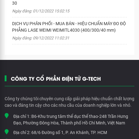
30
Ngày đăng: 01/12/2022 15:02:15
DỊCH VỤ PHÂN PHỐI - MUA BÁN - HIỆU CHUẨN MÁY ĐO ĐỘ
PHẲNG LASE WEIMI WEIMITL4030 (400/300/40 mm)
Ngày đăng: 09/12/2022 11:02:31
CÔNG TY CỔ PHẦN ĐIỆN TỬ G-TECH
Công ty chúng tôi chuyên cung cấp giải pháp hiệu chuẩn chất lượng
cao và đáng tin cậy cho các nhu cầu của doanh nghiệp lớn và nhỏ.
Địa chỉ 1:
B6-Khu trung tâm thể dục thể thao-248 Trần Hưng
Đạo, Phường Đông Hòa, Thành phố Hồ Chí Minh, Việt Nam
Địa chỉ 2:
68/6 Đường số 1, P. An Khánh, TP. HCM