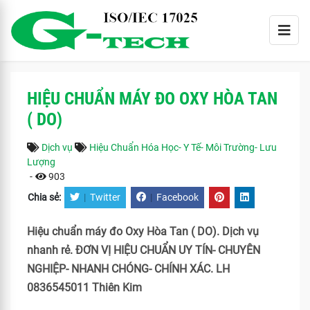
HIỆU CHUẨN MÁY ĐO OXY HÒA TAN
( DO)
Dịch vụ
Hiệu Chuẩn Hóa Học- Y Tế- Môi Trường- Lưu
Lượng
-
903
Chia sẻ:
|
Twitter
|
Facebook
Hiệu chuẩn máy đo Oxy Hòa Tan ( DO). Dịch vụ
nhanh rẻ. ĐƠN VỊ HIỆU CHUẨN UY TÍN- CHUYÊN
NGHIỆP- NHANH CHÓNG- CHÍNH XÁC. LH
0836545011 Thiên Kim