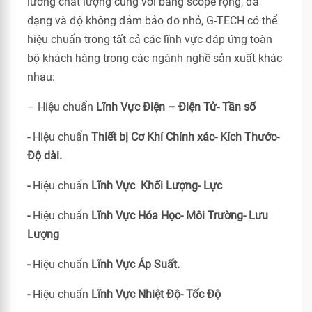
lường chất lượng cùng với bảng scope rộng, đa
dạng và độ không đảm bảo đo nhỏ, G-TECH có thể
hiệu chuẩn trong tất cả các lĩnh vực đáp ứng toàn
bộ khách hàng trong các ngành nghề sản xuất khác
nhau:
– Hiệu chuẩn
Lĩnh Vực Điện – Điện Tử- Tần số
-
Hiệu chuẩn
Thiết bị Cơ Khí Chính xác- Kích Thước-
Độ dài.
-
Hiệu chuẩn
Lĩnh Vực Khối Lượng- Lực
-
Hiệu chuẩn
Lĩnh Vực Hóa Học- Môi Trường- Lưu
Lượng
-
Hiệu chuẩn
Lĩnh Vực Áp Suất.
-
Hiệu chuẩn
Lĩnh Vực Nhiệt Độ- Tốc Độ