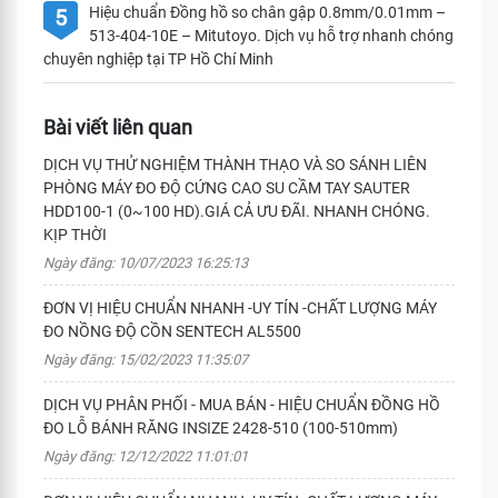
Hiệu chuẩn Đồng hồ so chân gập 0.8mm/0.01mm –
5
513-404-10E – Mitutoyo. Dịch vụ hỗ trợ nhanh chóng
chuyên nghiệp tại TP Hồ Chí Minh
Bài viết liên quan
DỊCH VỤ THỬ NGHIỆM THÀNH THẠO VÀ SO SÁNH LIÊN
PHÒNG MÁY ĐO ĐỘ CỨNG CAO SU CẦM TAY SAUTER
HDD100-1 (0~100 HD).GIÁ CẢ ƯU ĐÃI. NHANH CHÓNG.
KỊP THỜI
Ngày đăng: 10/07/2023 16:25:13
ĐƠN VỊ HIỆU CHUẨN NHANH -UY TÍN -CHẤT LƯỢNG MÁY
ĐO NỒNG ĐỘ CỒN SENTECH AL5500
Ngày đăng: 15/02/2023 11:35:07
DỊCH VỤ PHÂN PHỐI - MUA BÁN - HIỆU CHUẨN ĐỒNG HỒ
ĐO LỖ BÁNH RĂNG INSIZE 2428-510 (100-510mm)
Ngày đăng: 12/12/2022 11:01:01