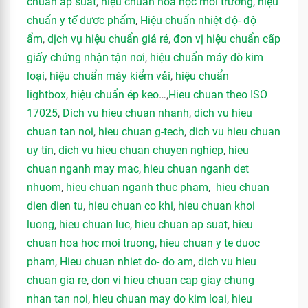
chuẩn áp suất
,
hiệu chuẩn hóa học môi trường
,
hiệu
chuẩn y tế dược phẩm
,
Hiệu chuẩn nhiệt độ- độ
ẩm
,
dịch vụ hiệu chuẩn giá rẻ
,
đơn vị hiệu chuẩn cấp
giấy chứng nhận tận nơi
,
hiệu chuẩn máy dò kim
loại
,
hiệu chuẩn máy kiểm vải
,
hiệu chuẩn
lightbox
,
hiệu chuẩn ép keo
…,
Hieu chuan theo ISO
17025
,
Dich vu hieu chuan nhanh
,
dich vu hieu
chuan tan noi
,
hieu chuan g-tech
,
dich vu hieu chuan
uy tín
,
dich vu hieu chuan chuyen nghiep
,
hieu
chuan nganh may mac
,
hieu chuan nganh det
nhuom
,
hieu chuan nganh thuc pham
,
hieu chuan
dien dien tu
,
hieu chuan co khi
,
hieu chuan khoi
luong
,
hieu chuan luc
,
hieu chuan ap suat
,
hieu
chuan hoa hoc moi truong
,
hieu chuan y te duoc
pham
,
Hieu chuan nhiet do- do am
,
dich vu hieu
chuan gia re
,
don vi hieu chuan cap giay chung
nhan tan noi
,
hieu chuan may do kim loai
,
hieu