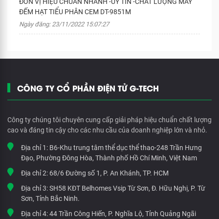
ĐƠN VỊ HIỆU CHUẨN NHANH -UY TÍN -CHẤT LƯỢNG MÁY
ĐẾM HẠT TIỂU PHÂN CEM DT-9851M
Ngày đăng: 23/11/2022 15:07:27
CÔNG TY CỔ PHẦN ĐIỆN TỬ G-TECH
Công ty chúng tôi chuyên cung cấp giải pháp hiệu chuẩn chất lượng
cao và đáng tin cậy cho các nhu cầu của doanh nghiệp lớn và nhỏ.
Địa chỉ 1:
B6-Khu trung tâm thể dục thể thao-248 Trần Hưng
Đạo, Phường Đông Hòa, Thành phố Hồ Chí Minh, Việt Nam
Địa chỉ 2:
68/6 Đường số 1, P. An Khánh, TP. HCM
Địa chỉ 3:
SH58 KĐT Belhomes Vsip Từ Sơn, Đ. Hữu Nghị, P. Từ
Sơn, Tỉnh Bắc Ninh.
Địa chỉ 4:
44 Trần Công Hiến, P. Nghĩa Lộ, Tỉnh Quảng Ngãi