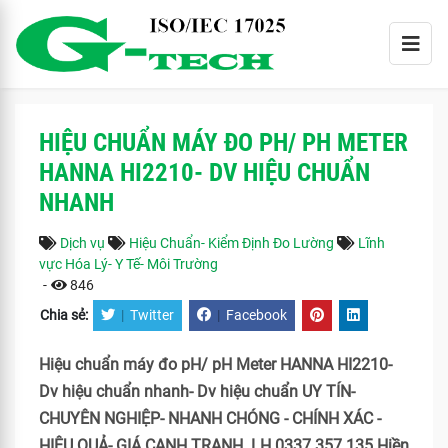
HIỆU CHUẨN MÁY ĐO PH/ PH METER
HANNA HI2210- DV HIỆU CHUẨN
NHANH
Dịch vụ
Hiệu Chuẩn- Kiểm Định Đo Lường
Lĩnh
vực Hóa Lý- Y Tế- Môi Trường
-
846
Chia sẻ:
|
Twitter
|
Facebook
Hiệu chuẩn máy đo pH/ pH Meter HANNA HI2210-
Dv hiệu chuẩn nhanh- Dv hiệu chuẩn UY TÍN-
CHUYÊN NGHIỆP- NHANH CHÓNG - CHÍNH XÁC -
HIỆU QUẢ- GIÁ CẠNH TRANH. LH 0337 357 135 Hiền