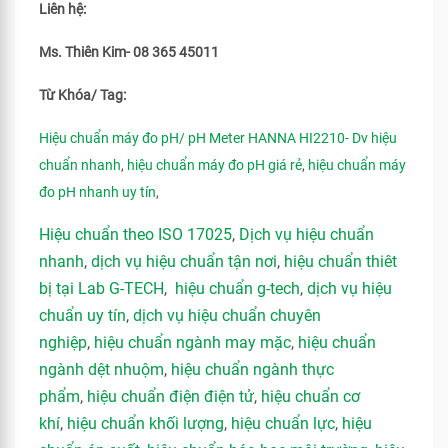
Liên hệ:
Ms. Thiên Kim- 08 365 45011
Từ Khóa/ Tag:
Hiệu chuẩn máy đo pH/ pH Meter HANNA HI2210- Dv hiệu
chuẩn nhanh
,
hiệu chuẩn máy đo pH giá rẻ
,
hiệu chuẩn máy
đo pH nhanh uy tín
,
Hiệu chuẩn theo ISO 17025
,
Dịch vụ hiệu chuẩn
nhanh
,
dịch vụ hiệu chuẩn tận nơi
,
hiệu chuẩn thiêt
bị tại Lab G-TECH
,
hiệu chuẩn g-tech
,
dịch vụ hiệu
chuẩn uy tín
,
dịch vụ hiệu chuẩn chuyên
nghiệp
,
hiệu chuẩn ngành may mặc
,
hiệu chuẩn
ngành dệt nhuộm
,
hiệu chuẩn ngành thực
phẩm
,
hiệu chuẩn điện điện tử
,
hiệu chuẩn cơ
khí
,
hiệu chuẩn khối lượng
,
hiệu chuẩn lực
,
hiệu