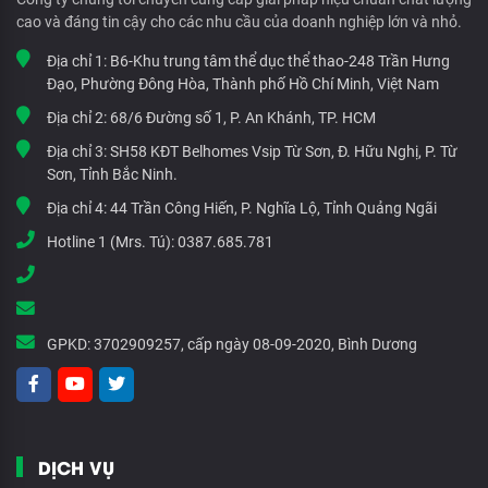
cao và đáng tin cậy cho các nhu cầu của doanh nghiệp lớn và nhỏ.
Địa chỉ 1:
B6-Khu trung tâm thể dục thể thao-248 Trần Hưng
Đạo, Phường Đông Hòa, Thành phố Hồ Chí Minh, Việt Nam
Địa chỉ 2:
68/6 Đường số 1, P. An Khánh, TP. HCM
Địa chỉ 3:
SH58 KĐT Belhomes Vsip Từ Sơn, Đ. Hữu Nghị, P. Từ
Sơn, Tỉnh Bắc Ninh.
Địa chỉ 4:
44 Trần Công Hiến, P. Nghĩa Lộ, Tỉnh Quảng Ngãi
Hotline 1 (Mrs. Tú):
0387.685.781
GPKD:
3702909257, cấp ngày 08-09-2020, Bình Dương
DỊCH VỤ