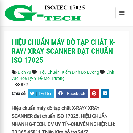
HIỆU CHUẨN MÁY DÒ TẠP CHẤT X-
RAY/ XRAY SCANNER ĐẠT CHUẨN
ISO 17025
Dịch vụ
Hiệu Chuẩn- Kiểm Định Đo Lường
Lĩnh
vực Hóa Lý- Y Tế- Môi Trường
-
872
Chia sẻ:
|
Twitter
|
Facebook
Hiệu chuẩn máy dò tạp chất X-RAY/ XRAY
SCANNER đạt chuẩn ISO 17025. HIỆU CHUẨN
NHANH G-TECH. DV UY TÍN-CHUYÊN NGHIỆP. LH:
08 365 45011 Thiên Kim hỗ trợ 24/7