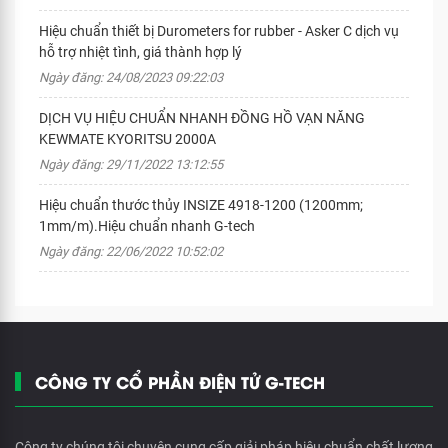
Hiệu chuẩn thiết bị Durometers for rubber - Asker C dịch vụ
hỗ trợ nhiệt tình, giá thành hợp lý
Ngày đăng: 24/08/2023 09:22:03
DỊCH VỤ HIỆU CHUẨN NHANH ĐỒNG HỒ VẠN NĂNG
KEWMATE KYORITSU 2000A
Ngày đăng: 29/11/2022 13:12:55
Hiệu chuẩn thước thủy INSIZE 4918-1200 (1200mm;
1mm/m).Hiệu chuẩn nhanh G-tech
Ngày đăng: 22/06/2022 10:52:02
CÔNG TY CỔ PHẦN ĐIỆN TỬ G-TECH
Công ty chúng tôi chuyên cung cấp giải pháp hiệu chuẩn chất lượng