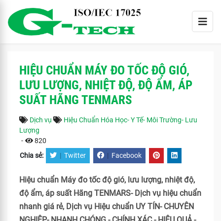
HIỆU CHUẨN MÁY ĐO TỐC ĐỘ GIÓ,
LƯU LƯỢNG, NHIỆT ĐỘ, ĐỘ ẨM, ÁP
SUẤT HÃNG TENMARS
Dịch vụ
Hiệu Chuẩn Hóa Học- Y Tế- Môi Trường- Lưu
Lượng
-
820
Chia sẻ:
|
Twitter
|
Facebook
Hiệu chuẩn Máy đo tốc độ gió, lưu lượng, nhiệt độ,
độ ẩm, áp suất Hãng TENMARS- Dịch vụ hiệu chuẩn
nhanh giá rẻ, Dịch vụ Hiệu chuẩn UY TÍN- CHUYÊN
NGHIỆP- NHANH CHÓNG - CHÍNH XÁC - HIỆU QUẢ.-