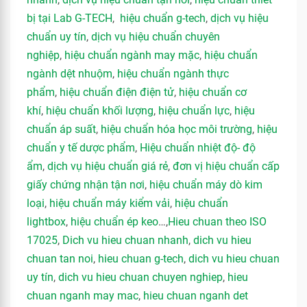
bị tại Lab G-TECH
,
hiệu chuẩn g-tech
,
dịch vụ hiệu
chuẩn uy tín
,
dịch vụ hiệu chuẩn chuyên
nghiệp
,
hiệu chuẩn ngành may mặc
,
hiệu chuẩn
ngành dệt nhuộm
,
hiệu chuẩn ngành thực
phẩm
,
hiệu chuẩn điện điện tử
,
hiệu chuẩn cơ
khí
,
hiệu chuẩn khối lượng
,
hiệu chuẩn lực
,
hiệu
chuẩn áp suất
,
hiệu chuẩn hóa học môi trường
,
hiệu
chuẩn y tế dược phẩm
,
Hiệu chuẩn nhiệt độ- độ
ẩm
,
dịch vụ hiệu chuẩn giá rẻ
,
đơn vị hiệu chuẩn cấp
giấy chứng nhận tận nơi
,
hiệu chuẩn máy dò kim
loại
,
hiệu chuẩn máy kiểm vải
,
hiệu chuẩn
lightbox
,
hiệu chuẩn ép keo
…,
Hieu chuan theo ISO
17025
,
Dich vu hieu chuan nhanh
,
dich vu hieu
chuan tan noi
,
hieu chuan g-tech
,
dich vu hieu chuan
uy tín
,
dich vu hieu chuan chuyen nghiep
,
hieu
chuan nganh may mac
,
hieu chuan nganh det