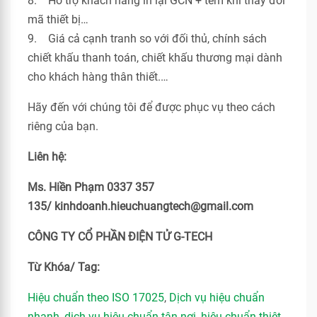
8. Hỗ trợ khách hàng in lại GCN + tem khi thay đổi
mã thiết bị…
9. Giá cả cạnh tranh so với đối thủ, chính sách
chiết khấu thanh toán, chiết khấu thương mại dành
cho khách hàng thân thiết.…
Hãy đến với chúng tôi để được phục vụ theo cách
riêng của bạn.
Liên hệ:
Ms. Hiền Phạm 0337 357
135/ kinhdoanh.hieuchuangtech@gmail.com
CÔNG TY CỔ PHẦN ĐIỆN TỬ G-TECH
Từ Khóa/ Tag:
Hiệu chuẩn theo ISO 17025
,
Dịch vụ hiệu chuẩn
nhanh
,
dịch vụ hiệu chuẩn tận nơi
,
hiệu chuẩn thiêt