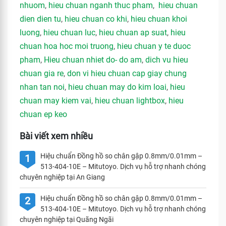
nhuom
,
hieu chuan nganh thuc pham
,
hieu chuan
dien dien tu
,
hieu chuan co khi
,
hieu chuan khoi
luong
,
hieu chuan luc
,
hieu chuan ap suat
,
hieu
chuan hoa hoc moi truong
,
hieu chuan y te duoc
pham
,
Hieu chuan nhiet do- do am
,
dich vu hieu
chuan gia re
,
don vi hieu chuan cap giay chung
nhan tan noi
,
hieu chuan may do kim loai
,
hieu
chuan may kiem vai
,
hieu chuan lightbox
,
hieu
chuan ep keo
Bài viết xem nhiều
Hiệu chuẩn Đồng hồ so chân gập 0.8mm/0.01mm –
1
513-404-10E – Mitutoyo. Dịch vụ hỗ trợ nhanh chóng
chuyên nghiệp tại An Giang
Hiệu chuẩn Đồng hồ so chân gập 0.8mm/0.01mm –
2
513-404-10E – Mitutoyo. Dịch vụ hỗ trợ nhanh chóng
chuyên nghiệp tại Quãng Ngãi