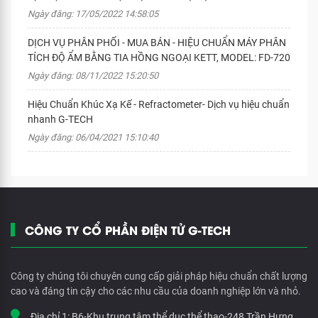
Ngày đăng: 17/05/2022 14:58:05
DỊCH VỤ PHÂN PHỐI - MUA BÁN - HIỆU CHUẨN MÁY PHÂN
TÍCH ĐỘ ẨM BẰNG TIA HỒNG NGOẠI KETT, MODEL: FD-720
Ngày đăng: 08/11/2022 15:20:50
Hiệu Chuẩn Khúc Xạ Kế - Refractometer- Dịch vụ hiệu chuẩn
nhanh G-TECH
Ngày đăng: 06/04/2021 15:10:40
CÔNG TY CỔ PHẦN ĐIỆN TỬ G-TECH
Công ty chúng tôi chuyên cung cấp giải pháp hiệu chuẩn chất lượng
cao và đáng tin cậy cho các nhu cầu của doanh nghiệp lớn và nhỏ.
Địa chỉ 1:
B6-Khu trung tâm thể dục thể thao-248 Trần Hưng