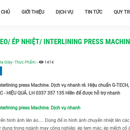
 CHỦ
GIỚI THIỆU
DỊCH VỤ
TIN TỨC
QUY TR
EO/ ÉP NHIỆT/ INTERLINING PRESS MACHIN
 Da Giày- Thực Phẩm
-
1414
terlining press Machine. Dịch vụ nhanh rẻ. Hiệu chuẩn G-TECH,
 - HIỆU QUẢ. LH 0337 357 135 Hiền để được hỗ trợ nhanh
terlining press Machine. Dịch vụ nhanh
n hình ảnh lên áo….. Dùng để in hình ảnh chuyển nhiệt lên các
c sử dụng trong ngành may công nghiệp: ép tem mác, ép mếch cổ 