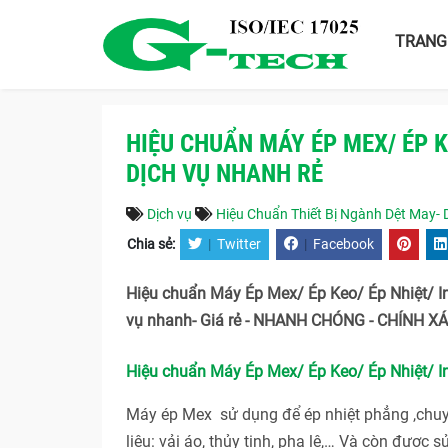
TRANG
HIỆU CHUẨN MÁY ÉP MEX/ ÉP K
DỊCH VỤ NHANH RẺ
Dịch vụ
Hiệu Chuẩn Thiết Bị Ngành Dệt May-
Chia sẻ:
|
Twitter
|
Facebook
Hiệu chuẩn Máy Ép Mex/ Ép Keo/ Ép Nhiệt/ In
vụ nhanh- Giá rẻ - NHANH CHÓNG - CHÍNH XÁC
Hiệu chuẩn Máy Ép Mex/ Ép Keo/ Ép Nhiệt/ In
Máy ép Mex sử dụng để ép nhiệt phẳng ,chuyể
liệu: vải áo, thủy tinh, pha lê,… Và còn đượ