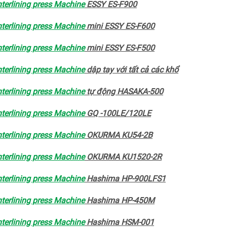
terlining press Machine
ESSY ES-F900
terlining press Machine
mini ESSY ES-F600
terlining press Machine
mini ESSY ES-F500
terlining press Machine
dập tay với tất cả các khổ
terlining press Machine
tự động HASAKA-500
terlining press Machine
GQ -100LE/120LE
terlining press Machine
OKURMA KU54-2B
terlining press Machine
OKURMA KU1520-2R
terlining press Machine
Hashima HP-900LFS1
terlining press Machine
Hashima HP-450M
terlining press Machine
Hashima HSM-001