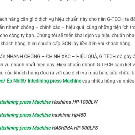
h hàng cần gì ở dịch vụ hiệu chuẩn này cho nên G-TECH ra đờ
n nhanh chóng – chính xác – hiệu quả, cùng những tiện ích tr
ho công ty bạn. Chúng tôi sẽ triển khai dịch vụ hiệu chuẩn nha
khách hàng, hiệu chuẩn cấp GCN lấy liền đến với khách hàng.
chuẩn NHANH CHÓNG – CHÍNH XÁC – HIỆU QUẢ, G-TECH đã gây 
ch vụ nhanh nhất hiện nay. Hiệu chuẩn nhanh G-TECH cam kết v
u của khách hàng đưa ra với các dịch vụ mua bán, sửa chữa, bả
/ Ép Nhiệt/ Interlining press Machine
của nhiều hãng và nhiều
terlining press Machine
Hashima HP-1000LW
terlining press Machine
hashima Hp450
terlining press Machine
HASHIMA HP-900LFS