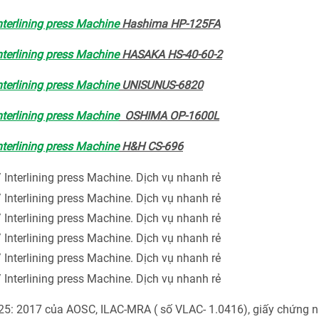
terlining press Machine
Hashima HP-125FA
terlining press Machine
HASAKA HS-40-60-2
terlining press Machine
UNISUNUS-6820
terlining press Machine
OSHIMA OP-1600L
terlining press Machine
H&H CS-696
025: 2017 của AOSC, ILAC-MRA ( số VLAC- 1.0416), giấy chứng 