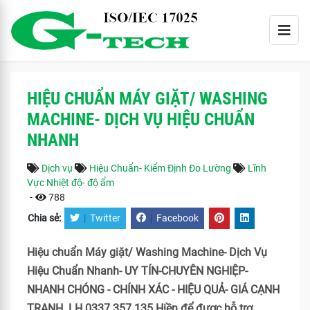
HIỆU CHUẨN MÁY GIẶT/ WASHING
MACHINE- DỊCH VỤ HIỆU CHUẨN
NHANH
Dịch vụ
Hiệu Chuẩn- Kiểm Định Đo Lường
Lĩnh
Vực Nhiệt độ- độ ẩm
-
788
Chia sẻ:
|
Twitter
|
Facebook
Hiệu chuẩn Máy giặt/ Washing Machine- Dịch Vụ
Hiệu Chuẩn Nhanh- UY TÍN-CHUYÊN NGHIỆP-
NHANH CHÓNG - CHÍNH XÁC - HIỆU QUẢ- GIÁ CẠNH
TRANH. LH 0337 357 135 Hiền để được hỗ trợ