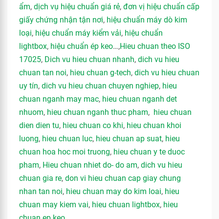
ẩm
,
dịch vụ hiệu chuẩn giá rẻ
,
đơn vị hiệu chuẩn cấp
giấy chứng nhận tận nơi
,
hiệu chuẩn máy dò kim
loại
,
hiệu chuẩn máy kiểm vải
,
hiệu chuẩn
lightbox
,
hiệu chuẩn ép keo
…,
Hieu chuan theo ISO
17025
,
Dich vu hieu chuan nhanh
,
dich vu hieu
chuan tan noi
,
hieu chuan g-tech
,
dich vu hieu chuan
uy tín
,
dich vu hieu chuan chuyen nghiep
,
hieu
chuan nganh may mac
,
hieu chuan nganh det
nhuom
,
hieu chuan nganh thuc pham
,
hieu chuan
dien dien tu
,
hieu chuan co khi
,
hieu chuan khoi
luong
,
hieu chuan luc
,
hieu chuan ap suat
,
hieu
chuan hoa hoc moi truong
,
hieu chuan y te duoc
pham
,
Hieu chuan nhiet do- do am
,
dich vu hieu
chuan gia re
,
don vi hieu chuan cap giay chung
nhan tan noi
,
hieu chuan may do kim loai
,
hieu
chuan may kiem vai
,
hieu chuan lightbox
,
hieu
chuan ep keo