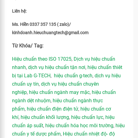
Liên hệ:
Ms. Hiền 0337 357 135 ( zalo)/
kinhdoanh.hieuchuangtech@gmail.com
Từ Khóa/ Tag:
Hiệu chuẩn theo ISO 17025
,
Dịch vụ hiệu chuẩn
nhanh
,
dịch vụ hiệu chuẩn tận nơi
,
hiệu chuẩn thiêt
bị tại Lab G-TECH
,
hiệu chuẩn g-tech
,
dịch vụ hiệu
chuẩn uy tín
,
dịch vụ hiệu chuẩn chuyên
nghiệp
,
hiệu chuẩn ngành may mặc
,
hiệu chuẩn
ngành dệt nhuộm
,
hiệu chuẩn ngành thực
phẩm
,
hiệu chuẩn điện điện tử
,
hiệu chuẩn cơ
khí
,
hiệu chuẩn khối lượng
,
hiệu chuẩn lực
,
hiệu
chuẩn áp suất
,
hiệu chuẩn hóa học môi trường
,
hiệu
chuẩn y tế dược phẩm
,
Hiệu chuẩn nhiệt độ- độ