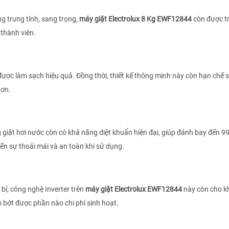
g trung tính, sang trọng,
máy giặt Electrolux 8 Kg EWF12844
còn được tr
 thành viên.
 được làm sạch hiệu quả. Đồng thời, thiết kế thông minh này còn hạn chế 
hơn.
giặt hơi nước còn có khả năng diệt khuẩn hiện đại, giúp đánh bay đến 9
ến sự thoải mái và an toàn khi sử dụng.
ỉ, công nghệ Inverter trên
máy giặt Electrolux EWF12844
này còn cho k
m bớt được phần nào chi phí sinh hoạt.