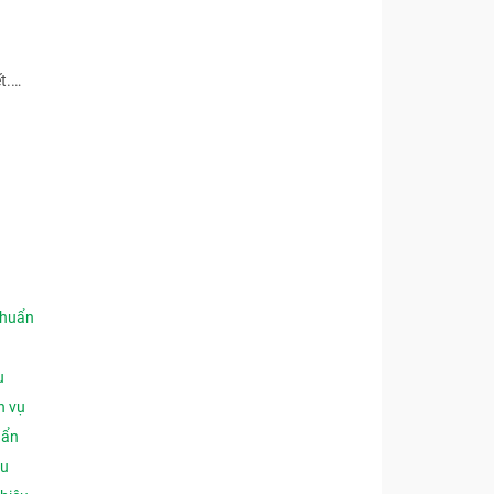
ết.…
chuẩn
u
h vụ
uẩn
ệu