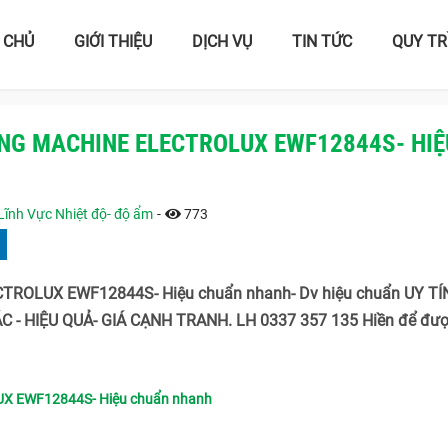
 CHỦ
GIỚI THIỆU
DỊCH VỤ
TIN TỨC
QUY TR
ING MACHINE ELECTROLUX EWF12844S- HIỆ
Lĩnh Vực Nhiệt độ- độ ẩm
-
773
CTROLUX EWF12844S- Hiệu chuẩn nhanh- Dv hiệu chuẩn UY TÍ
- HIỆU QUẢ- GIÁ CẠNH TRANH. LH 0337 357 135 Hiền để đượ
UX EWF12844S- Hiệu chuẩn nhanh