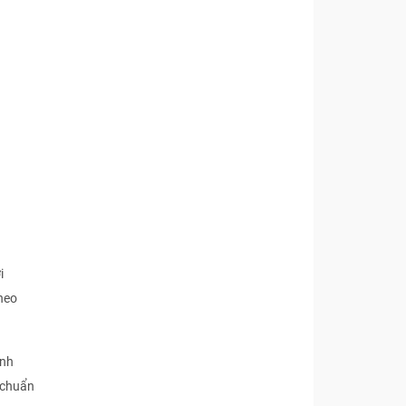
i
heo
ịnh
 chuẩn