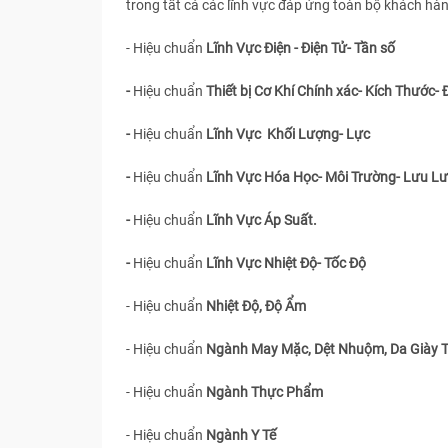
trong tất cả các lĩnh vực đáp ứng toàn bộ khách hà
- Hiệu chuẩn
Lĩnh Vực Điện - Điện Tử- Tần số
-
Hiệu chuẩn
Thiết bị Cơ Khí Chính xác- Kích Thước- 
-
Hiệu chuẩn
Lĩnh Vực Khối Lượng- Lực
-
Hiệu chuẩn
Lĩnh Vực Hóa Học- Môi Trường- Lưu L
-
Hiệu chuẩn
Lĩnh Vực Áp Suất.
-
Hiệu chuẩn
Lĩnh Vực Nhiệt Độ- Tốc Độ
- Hiệu chuẩn
Nhiệt Độ, Độ Ẩm
- Hiệu chuẩn
Ngành May Mặc, Dệt Nhuộm, Da Giày 
- Hiệu chuẩn
Ngành Thực Phẩm
- Hiệu chuẩn
Ngành Y Tế