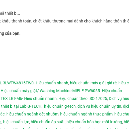
mã thiết bị…
ết khấu thanh toán, chiết khấu thương mại dành cho khách hàng thân thi
êng của bạn.
OL 3LWTW4815FW0- Hiệu chuẩn nhanh
,
hiệu chuẩn máy giặt giá rẻ
,
hiệu 
,
Hiệu chuẩn máy giặt/ Washing Machine MIELE PW6055- Hiệu chuẩn
BTEX LBT-M6- Hiệu chuẩn nhanh
,
Hiệu chuẩn theo ISO 17025
,
Dịch vụ hiệ
 thiêt bị tại Lab G-TECH
,
hiệu chuẩn g-tech
,
dịch vụ hiệu chuẩn uy tín
,
dịc
mặc
,
hiệu chuẩn ngành dệt nhuộm
,
hiệu chuẩn ngành thực phẩm
,
hiệu ch
g
,
hiệu chuẩn lực
,
hiệu chuẩn áp suất
,
hiệu chuẩn hóa học môi trường
,
hi