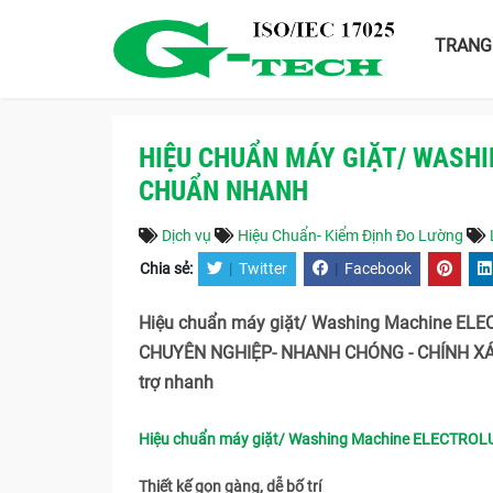
TRANG
HIỆU CHUẨN MÁY GIẶT/ WASH
CHUẨN NHANH
Dịch vụ
Hiệu Chuẩn- Kiểm Định Đo Lường
Chia sẻ:
|
Twitter
|
Facebook
Hiệu chuẩn máy giặt/ Washing Machine ELE
CHUYÊN NGHIỆP- NHANH CHÓNG - CHÍNH XÁC 
trợ nhanh
Hiệu chuẩn máy giặt/ Washing Machine ELECTROL
Thiết kế gọn gàng, dễ bố trí