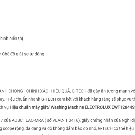
hình hiển thị
 Chế độ giặt sơ tự động
HANH CHÓNG - CHÍNH XÁC - HIỆU QUẢ, G-TECH đã gây ấn tượng mạnh vớ
nay. Hiệu chuẩn nhanh G-TECH cam kết với khách hàng rằng sẽ phục vụ t
ch vụ
Hiệu chuẩn máy giặt/ Washing Machine ELECTROLUX EWF12844S
17 của AOSC, ILAC-MRA ( số VLAC- 1.0416), giấy chứng nhận của Nghị đ
g scope rộng, đa dạng và độ không đảm bảo đo nhỏ, G-TECH có thể hiệu