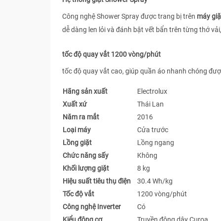
Công nghệ Shower Spray được trang bị trên
máy gi
dễ dàng len lỏi và đánh bật vết bẩn trên từng thớ v
tốc độ quay vắt 1200 vòng/phút
tốc độ quay vắt cao, giúp quần áo nhanh chóng được 
Hãng sản xuất
Electrolux
Xuất xứ
Thái Lan
Năm ra mắt
2016
Loại máy
Cửa trước
Lồng giặt
Lồng ngang
Chức năng sấy
Không
Khối lượng giặt
8 kg
Hiệu suất tiêu thụ điện
30.4 Wh/kg
Tốc độ vắt
1200 vòng/phút
Công nghệ Inverter
Có
Kiểu động cơ
Truyền động dây Curoa