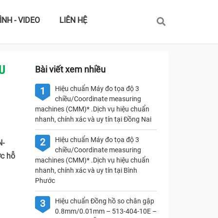
ÌNH - VIDEO
LIÊN HỆ
U
Bài viết xem nhiều
Hiệu chuẩn Máy đo tọa độ 3
1
chiều/Coordinate measuring
machines (CMM)* .Dịch vụ hiệu chuẩn
nhanh, chính xác và uy tín tại Đồng Nai
Hiệu chuẩn Máy đo tọa độ 3
2
N-
chiều/Coordinate measuring
c hỗ
machines (CMM)* .Dịch vụ hiệu chuẩn
nhanh, chính xác và uy tín tại Bình
Phước
Hiệu chuẩn Đồng hồ so chân gập
3
0.8mm/0.01mm – 513-404-10E –