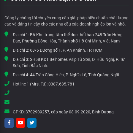
Công ty chúng tôi chuyên cung cấp giải pháp hiệu chuẩn chất lượng
cao và đáng tin cậy cho các nhu cầu của doanh nghiệp lớn và nhỏ.
Địa chỉ 1:
B6-Khu trung tâm thể dục thể thao-248 Trần Hưng
Đạo, Phường Đông Hòa, Thành phố Hồ Chí Minh, Việt Nam
Địa chỉ 2:
68/6 Đường số 1, P. An Khánh, TP. HCM
Địa chỉ 3:
SH58 KĐT Belhomes Vsip Từ Sơn, Đ. Hữu Nghị, P. Từ
Sơn, Tỉnh Bắc Ninh.
Địa chỉ 4:
44 Trần Công Hiến, P. Nghĩa Lộ, Tỉnh Quảng Ngãi
Hotline 1 (Mrs. Tú):
0387.685.781
GPKD:
3702909257, cấp ngày 08-09-2020, Bình Dương