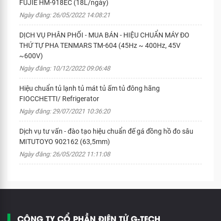
FUJIE HM-918EC (18L/ngày)
Ngày đăng: 26/05/2022 14:08:21
DỊCH VỤ PHÂN PHỐI - MUA BÁN - HIỆU CHUẨN MÁY ĐO
THỨ TỰ PHA TENMARS TM-604 (45Hz ~ 400Hz, 45V
~600V)
Ngày đăng: 10/12/2022 09:06:48
Hiệu chuẩn tủ lạnh tủ mát tủ ấm tủ đông hãng
FIOCCHETTI/ Refrigerator
Ngày đăng: 29/07/2021 10:36:20
Dịch vụ tư vấn - đào tạo hiệu chuẩn đế gá đồng hồ đo sâu
MITUTOYO 902162 (63,5mm)
Ngày đăng: 26/05/2022 11:11:08
CÔNG TY CỔ PHẦN ĐIỆN TỬ G-TECH