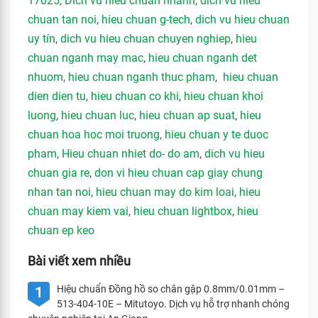
17025
,
Dich vu hieu chuan nhanh
,
dich vu hieu
chuan tan noi
,
hieu chuan g-tech
,
dich vu hieu chuan
uy tín
,
dich vu hieu chuan chuyen nghiep
,
hieu
chuan nganh may mac
,
hieu chuan nganh det
nhuom
,
hieu chuan nganh thuc pham
,
hieu chuan
dien dien tu
,
hieu chuan co khi
,
hieu chuan khoi
luong
,
hieu chuan luc
,
hieu chuan ap suat
,
hieu
chuan hoa hoc moi truong
,
hieu chuan y te duoc
pham
,
Hieu chuan nhiet do- do am
,
dich vu hieu
chuan gia re
,
don vi hieu chuan cap giay chung
nhan tan noi
,
hieu chuan may do kim loai
,
hieu
chuan may kiem vai
,
hieu chuan lightbox
,
hieu
chuan ep keo
Bài viết xem nhiều
Hiệu chuẩn Đồng hồ so chân gập 0.8mm/0.01mm –
1
513-404-10E – Mitutoyo. Dịch vụ hỗ trợ nhanh chóng