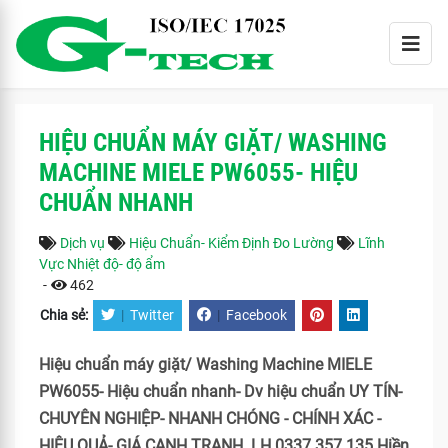
HIỆU CHUẨN MÁY GIẶT/ WASHING
MACHINE MIELE PW6055- HIỆU
CHUẨN NHANH
Dịch vụ
Hiệu Chuẩn- Kiểm Định Đo Lường
Lĩnh
Vực Nhiệt độ- độ ẩm
-
462
Chia sẻ:
|
Twitter
|
Facebook
Hiệu chuẩn máy giặt/ Washing Machine MIELE
PW6055- Hiệu chuẩn nhanh- Dv hiệu chuẩn UY TÍN-
CHUYÊN NGHIỆP- NHANH CHÓNG - CHÍNH XÁC -
HIỆU QUẢ- GIÁ CẠNH TRANH. LH 0337 357 135 Hiền