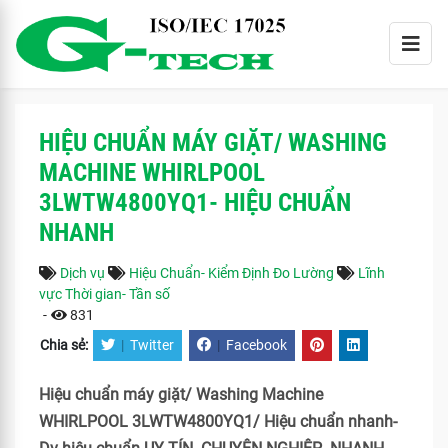
HIỆU CHUẨN MÁY GIẶT/ WASHING
MACHINE WHIRLPOOL
3LWTW4800YQ1- HIỆU CHUẨN
NHANH
Dịch vụ
Hiệu Chuẩn- Kiểm Định Đo Lường
Lĩnh
vực Thời gian- Tần số
-
831
Chia sẻ:
|
Twitter
|
Facebook
Hiệu chuẩn máy giặt/ Washing Machine
WHIRLPOOL 3LWTW4800YQ1/ Hiệu chuẩn nhanh-