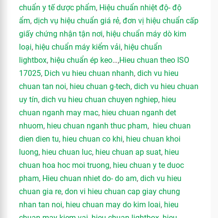
chuẩn y tế dược phẩm
,
Hiệu chuẩn nhiệt độ- độ
ẩm
,
dịch vụ hiệu chuẩn giá rẻ
,
đơn vị hiệu chuẩn cấp
giấy chứng nhận tận nơi
,
hiệu chuẩn máy dò kim
loại
,
hiệu chuẩn máy kiểm vải
,
hiệu chuẩn
lightbox
,
hiệu chuẩn ép keo
…,
Hieu chuan theo ISO
17025
,
Dich vu hieu chuan nhanh
,
dich vu hieu
chuan tan noi
,
hieu chuan g-tech
,
dich vu hieu chuan
uy tín
,
dich vu hieu chuan chuyen nghiep
,
hieu
chuan nganh may mac
,
hieu chuan nganh det
nhuom
,
hieu chuan nganh thuc pham
,
hieu chuan
dien dien tu
,
hieu chuan co khi
,
hieu chuan khoi
luong
,
hieu chuan luc
,
hieu chuan ap suat
,
hieu
chuan hoa hoc moi truong
,
hieu chuan y te duoc
pham
,
Hieu chuan nhiet do- do am
,
dich vu hieu
chuan gia re
,
don vi hieu chuan cap giay chung
nhan tan noi
,
hieu chuan may do kim loai
,
hieu
chuan may kiem vai
,
hieu chuan lightbox
,
hieu