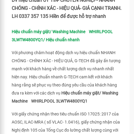
Dv hiệu chuẩn UY TÍN- CHUYÊN NGHIỆP- NHANH
CHÓNG - CHÍNH XÁC - HIỆU QUẢ- GIÁ CẠNH TRANH.
LH 0337 357 135 Hiền để được hỗ trợ nhanh
Hiệu chuẩn máy giặt/ Washing Machine WHIRLPOOL
3LWTW4800YQ1/ Hiệu chuẩn nhanh
Với phương châm hoạt động dịch vụ hiệu chuẩn NHANH
CHÓNG - CHÍNH XÁC - HIỆU QUẢ, G-TECH đã gây ấn tượng
mạnh với khách hàng về chất lượng dịch vụ nhanh nhất
hiện nay. Hiệu chuẩn nhanh G-TECH cam kết với khách
hàng rằng sẽ phục vụ theo đúng yêu cầu của khách hàng
đưa ra kèm với các dịch vụ
Hiệu chuẩn máy giặt/ Washing
Machine WHIRLPOOL 3LWTW4800YQ1
Với giấy chứng nhận theo tiêu chuẩn ISO 17025: 2017 của
AOSC, ILAC-MRA ( số VLAC- 1.0416), giấy chứng nhận của
Nghị định 105 của Tổng Cục đo lường chất lượng cùng với