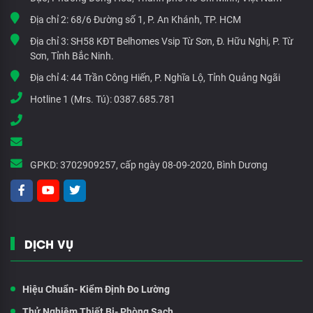
Địa chỉ 2:
68/6 Đường số 1, P. An Khánh, TP. HCM
Địa chỉ 3:
SH58 KĐT Belhomes Vsip Từ Sơn, Đ. Hữu Nghị, P. Từ
Sơn, Tỉnh Bắc Ninh.
Địa chỉ 4:
44 Trần Công Hiến, P. Nghĩa Lộ, Tỉnh Quảng Ngãi
Hotline 1 (Mrs. Tú):
0387.685.781
GPKD:
3702909257, cấp ngày 08-09-2020, Bình Dương
DỊCH VỤ
Hiệu Chuẩn- Kiểm Định Đo Lường
Thử Nghiệm Thiết Bị- Phòng Sạch