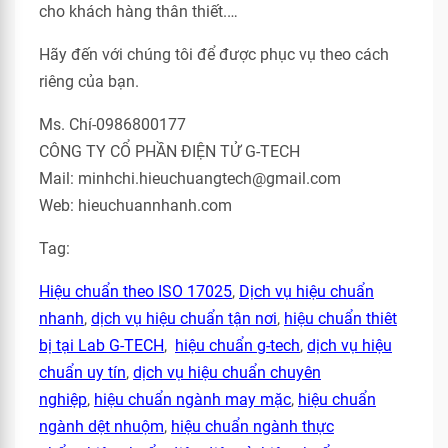
cho khách hàng thân thiết.…
Hãy đến với chúng tôi để được phục vụ theo cách
riêng của bạn.
Ms. Chí-0986800177
CÔNG TY CỔ PHẦN ĐIỆN TỬ G-TECH
Mail: minhchi.hieuchuangtech@gmail.com
Web: hieuchuannhanh.com
Tag:
Hiệu chuẩn theo ISO 17025
,
Dịch vụ hiệu chuẩn
nhanh
,
dịch vụ hiệu chuẩn tận nơi
,
hiệu chuẩn thiêt
bị tại Lab G-TECH
,
hiệu chuẩn g-tech
,
dịch vụ hiệu
chuẩn uy tín
,
dịch vụ hiệu chuẩn chuyên
nghiệp
,
hiệu chuẩn ngành may mặc
,
hiệu chuẩn
ngành dệt nhuộm
,
hiệu chuẩn ngành thực