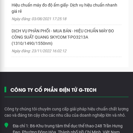
Hiệu chuẩn máy đo độ ẩm giấy- Dịch vụ hiệu chuẩn nhanh
giá rẻ
Ngày đăng: 03/08/2021 17:25:18
DỊCH VỤ PHÂN PHỐI - MUA BÁN - HIỆU CHUẨN MÁY ĐO
CÔNG SUẤT QUANG SKYCOM T-PO3213A
(1310/1490/1550nm)
Ngày đăng: 23/11/2022 16:02:12
CÔNG TY CỔ PHẦN ĐIỆN TỬ G-TECH
Công ty chúng tôi chuyên cung cấp giải pháp hiệu chuẩn chất lượng
cao và đáng tin cậy cho các nhu cầu của doanh nghiệp lớn và nhỏ.
Địa chỉ 1:
B6-Khu trung tâm thể dục thể thao-248 Trần Hưng
Đạo, Phường Đông Hòa, Thành phố Hồ Chí Minh, Việt Nam