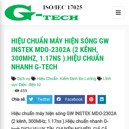
HIỆU CHUẨN MÁY HIỆN SÓNG GW
INSTEK MDO-2302A (2 KÊNH,
300MHZ, 1.17NS ).HIỆU CHUẨN
NHANH G-TECH
Dịch vụ
Hiệu Chuẩn- Kiểm Định Đo Lường
Lĩnh
vực Điện- điện tử
-
459
Chia sẻ:
|
Twitter
|
Facebook
Hiệu chuẩn máy hiện sóng GW INSTEK MDO-2302A
(2 kênh, 300MHz, 1.17ns ).Hiệu chuẩn nhanh G-