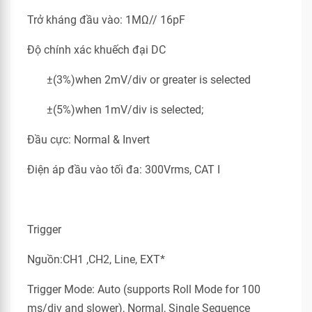
Trở kháng đầu vào: 1MΩ// 16pF
Độ chính xác khuếch đại DC
±(3%)when 2mV/div or greater is selected
±(5%)when 1mV/div is selected;
Đầu cực: Normal & Invert
Điện áp đầu vào tối đa: 300Vrms, CAT I
Trigger
Nguồn:CH1 ,CH2, Line, EXT*
Trigger Mode: Auto (supports Roll Mode for 100
ms/div and slower), Normal, Single Sequence