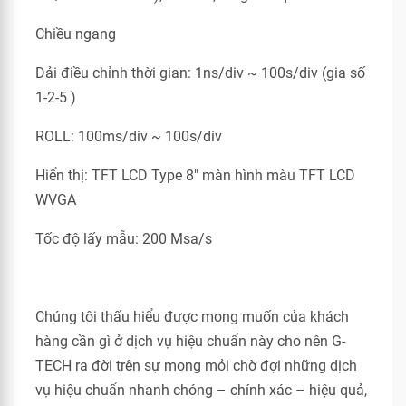
Chiều ngang
Dải điều chỉnh thời gian: 1ns/div ~ 100s/div (gia số
1‐2‐5 )
ROLL: 100ms/div ~ 100s/div
Hiển thị: TFT LCD Type 8" màn hình màu TFT LCD
WVGA
Tốc độ lấy mẫu: 200 Msa/s
Chúng tôi thấu hiểu được mong muốn của khách
hàng cần gì ở dịch vụ hiệu chuẩn này cho nên G-
TECH ra đời trên sự mong mỏi chờ đợi những dịch
vụ hiệu chuẩn nhanh chóng – chính xác – hiệu quả,