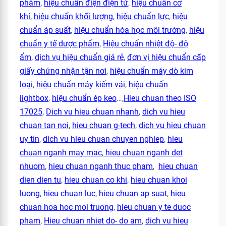
phẩm
,
hiệu chuẩn điện điện tử
,
hiệu chuẩn cơ
khí
,
hiệu chuẩn khối lượng
,
hiệu chuẩn lực
,
hiệu
chuẩn áp suất
,
hiệu chuẩn hóa học môi trường
,
hiệu
chuẩn y tế dược phẩm
,
Hiệu chuẩn nhiệt độ- độ
ẩm
,
dịch vụ hiệu chuẩn giá rẻ
,
đơn vị hiệu chuẩn cấp
giấy chứng nhận tận nơi
,
hiệu chuẩn máy dò kim
loại
,
hiệu chuẩn máy kiểm vải
,
hiệu chuẩn
lightbox
,
hiệu chuẩn ép keo
…,
Hieu chuan theo ISO
17025
,
Dich vu hieu chuan nhanh
,
dich vu hieu
chuan tan noi
,
hieu chuan g-tech
,
dich vu hieu chuan
uy tín
,
dich vu hieu chuan chuyen nghiep
,
hieu
chuan nganh may mac
,
hieu chuan nganh det
nhuom
,
hieu chuan nganh thuc pham
,
hieu chuan
dien dien tu
,
hieu chuan co khi
,
hieu chuan khoi
luong
,
hieu chuan luc
,
hieu chuan ap suat
,
hieu
chuan hoa hoc moi truong
,
hieu chuan y te duoc
pham
,
Hieu chuan nhiet do- do am
,
dich vu hieu