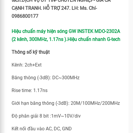
tech.DỊCH VỤ UY TÍN- CHUYÊN NGHIỆP- GIÁ CẢ
CẠNH TRANH. HỖ TRỢ 247. LH: Ms. Chí-
0986800177
Hiệu chuẩn máy hiện sóng GW INSTEK MDO-2302A
(2 kênh, 300MHz, 1.17ns ).Hiệu chuẩn nhanh G-tech
Thông số kỹ thuật
Kênh: 2ch+Ext
Băng thông (‐3dB): DC~300MHz
Rise time: 1.17ns
Giới hạn băng thông (‐3dB): 20M/100MHz/200MHz
Độ phân giải 8 bit :1mV~10V/div
Kết nối đầu vào AC, DC, GND