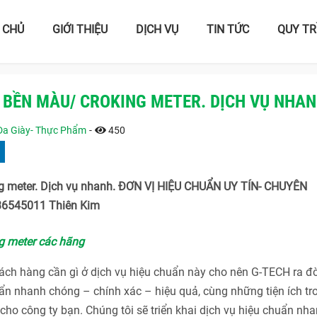
 CHỦ
GIỚI THIỆU
DỊCH VỤ
TIN TỨC
QUY TR
 BỀN MÀU/ CROKING METER. DỊCH VỤ NHA
 Da Giày- Thực Phẩm
-
450
ng meter. Dịch vụ nhanh. ĐƠN VỊ HIỆU CHUẨN UY TÍN- CHUYÊN
6545011 Thiên Kim
g meter các hãng
h hàng cần gì ở dịch vụ hiệu chuẩn này cho nên G-TECH ra đờ
n nhanh chóng – chính xác – hiệu quả, cùng những tiện ích tr
ho công ty bạn. Chúng tôi sẽ triển khai dịch vụ hiệu chuẩn nha