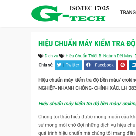
TRANG
HIỆU CHUẨN MÁY KIỂM TRA ĐỘ
Dịch vụ
Hiệu Chuẩn Thiết Bị Ngành Dệt May-
Chia sẻ:
|
Twitter
|
Facebook
Hiệu chuẩn máy kiểm tra độ bền màu/ croki
NGHIỆP- NHANH CHÓNG- CHÍNH XÁC. LH 083
Hiệu chuẩn máy kiểm tra độ bền màu/ crokin
Chúng tôi thấu hiểu được mong muốn của khác
sự mong mỏi chờ đợi những dịch vụ hiệu chuẩ
quá trình hiệu chuẩn mà chúng tôi mang đến c