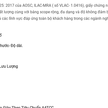
025: 2017 của AOSC, ILAC-MRA ( số VLAC- 1.0416), giấy chứng 
ất lượng cùng với bảng scope rộng, đa dạng và độ không đảm 
cả các lĩnh vực đáp ứng toàn bộ khách hàng trong các ngành ng
ố
Thước- Độ dài.
 Lưu Lượng
a Giày Theo Tiêu Chuẩn
AATCC