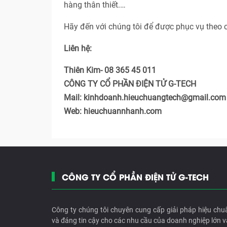
hàng thân thiết.…
Hãy đến với chúng tôi để được phục vụ theo 
Liên hệ:
Thiên Kim- 08 365 45 011
CÔNG TY CỔ PHẦN ĐIỆN TỬ G-TECH
Mail: kinhdoanh.hieuchuangtech@gmail.com
Web: hieuchuannhanh.com
CÔNG TY CỔ PHẦN ĐIỆN TỬ G-TECH
Công ty chúng tôi chuyên cung cấp giải pháp hiệu chu
và đáng tin cậy cho các nhu cầu của doanh nghiệp lớn v