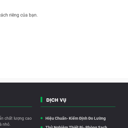
cách riêng của bạn.
DỊCH VỤ
ẩn chất lượng cao
Hiệu Chuẩn- Kiểm Định Đo Lường
à nhỏ.
Thử Nghiệm Thiết Bị- Phòng Sạch