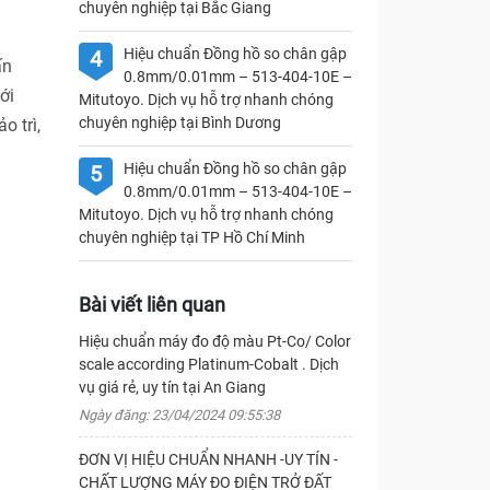
chuyên nghiệp tại Bắc Giang
Hiệu chuẩn Đồng hồ so chân gập
4
ấn
0.8mm/0.01mm – 513-404-10E –
ới
Mitutoyo. Dịch vụ hỗ trợ nhanh chóng
chuyên nghiệp tại Bình Dương
o trì,
Hiệu chuẩn Đồng hồ so chân gập
5
0.8mm/0.01mm – 513-404-10E –
Mitutoyo. Dịch vụ hỗ trợ nhanh chóng
chuyên nghiệp tại TP Hồ Chí Minh
Bài viết liên quan
Hiệu chuẩn máy đo độ màu Pt-Co/ Color
scale according Platinum-Cobalt . Dịch
vụ giá rẻ, uy tín tại An Giang
Ngày đăng: 23/04/2024 09:55:38
ĐƠN VỊ HIỆU CHUẨN NHANH -UY TÍN -
CHẤT LƯỢNG MÁY ĐO ĐIỆN TRỞ ĐẤT