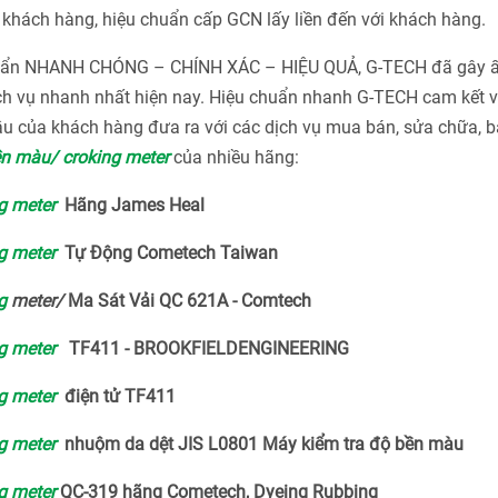
khách hàng, hiệu chuẩn cấp GCN lấy liền đến với khách hàng.
chuẩn NHANH CHÓNG – CHÍNH XÁC – HIỆU QUẢ, G-TECH đã gây 
ch vụ nhanh nhất hiện nay. Hiệu chuẩn nhanh G-TECH cam kết v
u của khách hàng đưa ra với các dịch vụ mua bán, sửa chữa, bả
ền màu/ croking meter
của nhiều hãng:
g meter
Hãng James Heal
g meter
Tự Động Cometech Taiwan
ng
meter/
Ma Sát Vải QC 621A - Comtech
g meter
TF411 - BROOKFIELDENGINEERING
g meter
điện tử TF411
g meter
nhuộm da dệt JIS L0801 Máy kiểm tra độ bền màu
g meter
QC-319 hãng Cometech, Dyeing Rubbing