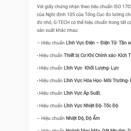
Với giấy chứng nhận theo tiêu chuẩn ISO 17
của Nghị định 105 của Tổng Cục đo lường ch
đo nhỏ, G-TECH có thể hiệu chuẩn trong tất 
sản xuất khác nhau:
– Hiệu chuẩn
Lĩnh Vực Điện – Điện Tử- Tần s
-
Hiệu chuẩn
Thiết bị Cơ Khí Chính xác- Kích 
-
Hiệu chuẩn
Lĩnh Vực Khối Lượng- Lực
-
Hiệu chuẩn
Lĩnh Vực Hóa Học- Môi Trường-
-
Hiệu chuẩn
Lĩnh Vực Áp Suất.
-
Hiệu chuẩn
Lĩnh Vực Nhiệt Độ- Tốc Độ
– Hiệu chuẩn
Nhiệt Độ, Độ Ẩm
– Hiệu chuẩn
Ngành May Mặc, Dệt Nhuộm, D