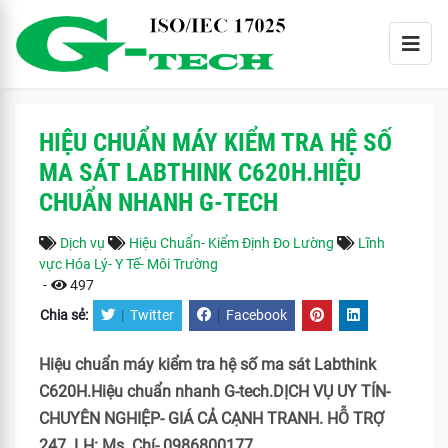
HIỆU CHUẨN MÁY KIỂM TRA HỆ SỐ
MA SÁT LABTHINK C620H.HIỆU
CHUẨN NHANH G-TECH
Dịch vụ
Hiệu Chuẩn- Kiểm Định Đo Lường
Lĩnh
vực Hóa Lý- Y Tế- Môi Trường
-
497
Chia sẻ:
|
Twitter
|
Facebook
Hiệu chuẩn máy kiểm tra hệ số ma sát Labthink
C620H.Hiệu chuẩn nhanh G-tech.DỊCH VỤ UY TÍN-
CHUYÊN NGHIỆP- GIÁ CẢ CẠNH TRANH. HỖ TRỢ
247. LH: Ms. Chí- 0986800177