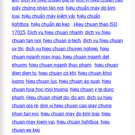
giấy chứng nhận tận nơi
,
hiệu chuẩn máy dò kim
loại
,
hiệu chuẩn máy kiểm vải
,
hiệu chuẩn
lightbox
,
hiệu chuẩn ép keo
…,
Hieu chuan theo ISO
17025
,
Dich vu hieu chuan nhanh
,
dich vu hieu
chuan tan noi
,
hieu chuan g-tech
,
dich vu hieu chuan
uy tín
,
dich vu hieu chuan chuyen nghiep
,
hieu
chuan nganh may mac
,
hieu chuan nganh det
nhuom
,
hieu chuan nganh thuc pham
,
hieu chuan
dien dien tu
,
hieu chuan co khi
,
hieu chuan khoi
luong
,
hieu chuan luc
,
hieu chuan ap suat
,
hieu
chuan hoa hoc moi truong
,
hieu chuan y te duoc
pham
,
Hieu chuan nhiet do- do am
,
dich vu hieu
chuan gia re
,
don vi hieu chuan cap giay chung
nhan tan noi
,
hieu chuan may do kim loai
,
hieu
chuan may kiem vai
,
hieu chuan lightbox
,
hieu
chuan ep keo