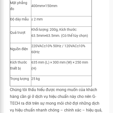
Mặt phẳng
400mm×150mm
đo
Độ dày mẫu
≤ 2 mm
Khối lượng: 200g, Kích thước:
Quả trượt
63.5mm×63.5mm. (Có thể tùy chọn)
220VAC±10% 50Hz / 120VAC±10%
Nguồn điện
60Hz
Kích thước
635 mm (L) × 300 mm (W) × 250 mm
thiết bị
(H)
Trọng lượng
25 kg
Chúng tôi thấu hiểu được mong muốn của khách
hàng cần gì ở dịch vụ hiệu chuẩn này cho nên G-
TECH ra đời trên sự mong mỏi chờ đợi những dịch
vụ hiệu chuẩn nhanh chóng – chính xác – hiệu quả,