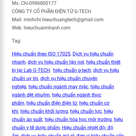
Ms. Chí-0986800177
CÔNG TY CỔ PHẦN ĐIỆN TỬ G-TECH
Mail: minhchi.hieuchuangtech@gmail.com
Web: hieuchuannhanh.com
Tag:
Hiệu chuẩn theo ISO 17025
,
Dịch vụ hiệu chuẩn
nhanh
,
dịch vụ hiệu chuẩn tận nơi
,
hiệu chuẩn thiêt
bị tại Lab G-TECH
,
hiệu chuẩn g-tech
,
dịch vụ hiệu
chuẩn uy tín
,
dịch vụ hiệu chuẩn chuyên
nghiệp
,
hiệu chuẩn ngành may mặc
,
hiệu chuẩn
ngành dệt nhuộm
,
hiệu chuẩn ngành thực
phẩm
,
hiệu chuẩn điện điện tử
,
hiệu chuẩn cơ
khí
,
hiệu chuẩn khối lượng
,
hiệu chuẩn lực
,
hiệu
chuẩn áp suất
,
hiệu chuẩn hóa học môi trường
,
hiệu
chuẩn y tế dược phẩm
,
Hiệu chuẩn nhiệt độ- độ
ẩm
,
dịch vụ hiệu chuẩn giá rẻ
,
đơn vị hiệu chuẩn cấp