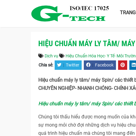
TRANG
HIỆU CHUẨN MÁY LY TÂM/ MÁY 
Dịch vụ
Hiệu Chuẩn Hóa Học- Y Tế- Môi Trườ
Chia sẻ:
|
Twitter
|
Facebook
Hiệu chuẩn máy ly tâm/ máy Spin/ các thiết 
CHUYÊN NGHIỆP- NHANH CHÓNG- CHÍNH XÁC
Hiệu chuẩn máy ly tâm/ máy Spin/ các thiết b
Chúng tôi thấu hiểu được mong muốn của khác
sự mong mỏi chờ đợi những dịch vụ hiệu chuẩ
quá trình hiệu chuẩn mà chúng tôi mang đến c