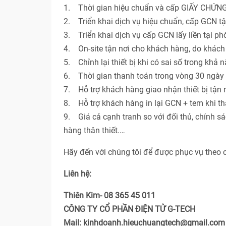
1. Thời gian hiệu chuẩn và cấp GIẤY CHỨNG
2. Triển khai dịch vụ hiệu chuẩn, cấp GCN t
3. Triển khai dịch vụ cấp GCN lấy liền tại p
4. On-site tận nơi cho khách hàng, do khác
5. Chỉnh lại thiết bị khi có sai số trong khả 
6. Thời gian thanh toán trong vòng 30 ngày 
7. Hỗ trợ khách hàng giao nhận thiết bị tận n
8. Hỗ trợ khách hàng in lại GCN + tem khi th
9. Giá cả cạnh tranh so với đối thủ, chính s
hàng thân thiết.…
Hãy đến với chúng tôi để được phục vụ theo 
Liên hệ:
Thiên Kim- 08 365 45 011
CÔNG TY CỔ PHẦN ĐIỆN TỬ G-TECH
Mail: kinhdoanh.hieuchuangtech@gmail.com