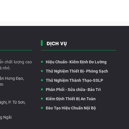
DỊCH VỤ
ẩn chất lượng cao
Hiệu Chuẩn- Kiểm Định Đo Lường
à nhỏ.
Thử Nghiệm Thiết Bị- Phòng Sạch
rần Hưng Đạo,
Thử Nghiệm Thành Thạo-SSLP
am
Phân Phối - Sửa chữa- Bảo Trì
Kiểm Định Thiết Bị An Toàn
hị, P. Từ Sơn,
Đào Tạo Hiệu Chuẩn Nội Bộ
ng Ngãi