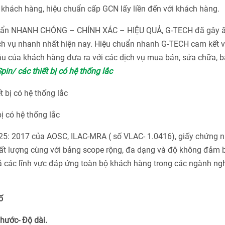
khách hàng, hiệu chuẩn cấp GCN lấy liền đến với khách hàng.
chuẩn NHANH CHÓNG – CHÍNH XÁC – HIỆU QUẢ, G-TECH đã gây 
ch vụ nhanh nhất hiện nay. Hiệu chuẩn nhanh G-TECH cam kết v
u của khách hàng đưa ra với các dịch vụ mua bán, sửa chữa, bả
in/ các thiết bị có hệ thống lắc
ị có hệ thống lắc
025: 2017 của AOSC, ILAC-MRA ( số VLAC- 1.0416), giấy chứng 
ất lượng cùng với bảng scope rộng, đa dạng và độ không đảm 
cả các lĩnh vực đáp ứng toàn bộ khách hàng trong các ngành ng
ố
Thước- Độ dài.