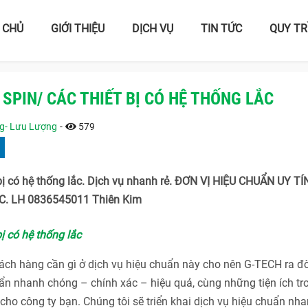
 CHỦ
GIỚI THIỆU
DỊCH VỤ
TIN TỨC
QUY TR
SPIN/ CÁC THIẾT BỊ CÓ HỆ THỐNG LẮC
ng- Lưu Lượng
-
579
bị có hệ thống lắc. Dịch vụ nhanh rẻ. ĐƠN VỊ HIỆU CHUẨN UY TÍ
. LH 0836545011 Thiên Kim
ị có hệ thống lắc
h hàng cần gì ở dịch vụ hiệu chuẩn này cho nên G-TECH ra đờ
n nhanh chóng – chính xác – hiệu quả, cùng những tiện ích tr
ho công ty bạn. Chúng tôi sẽ triển khai dịch vụ hiệu chuẩn nha