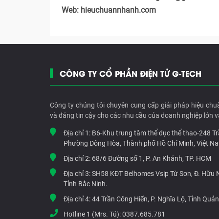
Web: hieuchuannhanh.com
CÔNG TY CỔ PHẦN ĐIỆN TỬ G-TECH
Công ty chúng tôi chuyên cung cấp giải pháp hiệu chu
và đáng tin cậy cho các nhu cầu của doanh nghiệp lớn v
Địa chỉ 1:
B6-Khu trung tâm thể dục thể thao-248 T
Phường Đông Hòa, Thành phố Hồ Chí Minh, Việt N
Địa chỉ 2:
68/6 Đường số 1, P. An Khánh, TP. HCM
Địa chỉ 3:
SH58 KĐT Belhomes Vsip Từ Sơn, Đ. Hữu Ng
Tỉnh Bắc Ninh.
Địa chỉ 4:
44 Trần Công Hiến, P. Nghĩa Lộ, Tỉnh Quả
Hotline 1 (Mrs. Tú):
0387.685.781