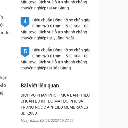
Mitutoyo. Dịch vụ hỗ trợ nhanh chóng
chuyên nghiệp tại An Giang
ấn
Hiệu chuẩn Đồng hồ so chân gập
4
ới
0.8mm/0.01mm – 513-404-10E –
Mitutoyo. Dịch vụ hỗ trợ nhanh chóng
o trì,
chuyên nghiệp tại Quãng Ngãi
Hiệu chuẩn Đồng hồ so chân gập
5
0.8mm/0.01mm – 513-404-10E –
Mitutoyo. Dịch vụ hỗ trợ nhanh chóng
chuyên nghiệp tại Bắc Giang
nhận
Bài viết liên quan
bảo
hề
DỊCH VỤ PHÂN PHỐI - MUA BÁN - HIỆU
CHUẨN BỘ KIT ĐO MẬT ĐỘ PHÙ SA
TRONG NƯỚC APPLIED MEMBRANES
SDI-2000
Ngày đăng: 03/01/2023 15:22:09