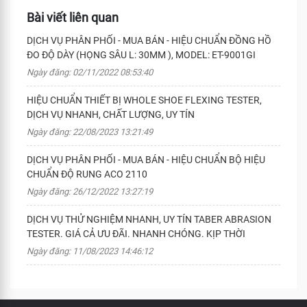
Bài viết liên quan
DỊCH VỤ PHÂN PHỐI - MUA BÁN - HIỆU CHUẨN ĐỒNG HỒ
ĐO ĐỘ DÀY (HỌNG SÂU L: 30MM ), MODEL: ET-9001GI
Ngày đăng: 02/11/2022 08:53:40
HIỆU CHUẨN THIẾT BỊ WHOLE SHOE FLEXING TESTER,
DỊCH VỤ NHANH, CHẤT LƯỢNG, UY TÍN
Ngày đăng: 22/08/2023 13:21:49
DỊCH VỤ PHÂN PHỐI - MUA BÁN - HIỆU CHUẨN BỘ HIỆU
CHUẨN ĐỘ RUNG ACO 2110
Ngày đăng: 26/12/2022 13:27:19
DỊCH VỤ THỬ NGHIỆM NHANH, UY TÍN TABER ABRASION
TESTER. GIÁ CẢ ƯU ĐÃI. NHANH CHÓNG. KỊP THỜI
Ngày đăng: 11/08/2023 14:46:12