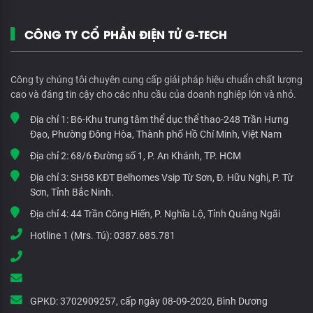
CÔNG TY CỔ PHẦN ĐIỆN TỬ G-TECH
Công ty chúng tôi chuyên cung cấp giải pháp hiệu chuẩn chất lượng
cao và đáng tin cậy cho các nhu cầu của doanh nghiệp lớn và nhỏ.
Địa chỉ 1:
B6-Khu trung tâm thể dục thể thao-248 Trần Hưng
Đạo, Phường Đông Hòa, Thành phố Hồ Chí Minh, Việt Nam
Địa chỉ 2:
68/6 Đường số 1, P. An Khánh, TP. HCM
Địa chỉ 3:
SH58 KĐT Belhomes Vsip Từ Sơn, Đ. Hữu Nghị, P. Từ
Sơn, Tỉnh Bắc Ninh.
Địa chỉ 4:
44 Trần Công Hiến, P. Nghĩa Lộ, Tỉnh Quảng Ngãi
Hotline 1 (Mrs. Tú):
0387.685.781
GPKD:
3702909257, cấp ngày 08-09-2020, Bình Dương