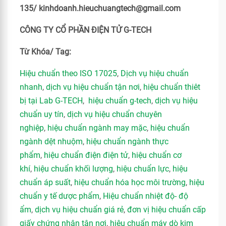
135/ kinhdoanh.hieuchuangtech@gmail.com
CÔNG TY CỔ PHẦN ĐIỆN TỬ G-TECH
Từ Khóa/ Tag:
Hiệu chuẩn theo ISO 17025
,
Dịch vụ hiệu chuẩn
nhanh
,
dịch vụ hiệu chuẩn tận nơi
,
hiệu chuẩn thiêt
bị tại Lab G-TECH
,
hiệu chuẩn g-tech
,
dịch vụ hiệu
chuẩn uy tín
,
dịch vụ hiệu chuẩn chuyên
nghiệp
,
hiệu chuẩn ngành may mặc
,
hiệu chuẩn
ngành dệt nhuộm
,
hiệu chuẩn ngành thực
phẩm
,
hiệu chuẩn điện điện tử
,
hiệu chuẩn cơ
khí
,
hiệu chuẩn khối lượng
,
hiệu chuẩn lực
,
hiệu
chuẩn áp suất
,
hiệu chuẩn hóa học môi trường
,
hiệu
chuẩn y tế dược phẩm
,
Hiệu chuẩn nhiệt độ- độ
ẩm
,
dịch vụ hiệu chuẩn giá rẻ
,
đơn vị hiệu chuẩn cấp
giấy chứng nhận tận nơi
,
hiệu chuẩn máy dò kim