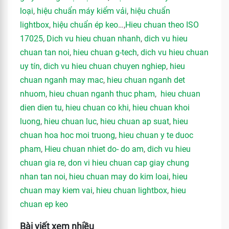
loại
,
hiệu chuẩn máy kiểm vải
,
hiệu chuẩn
lightbox
,
hiệu chuẩn ép keo
…,
Hieu chuan theo ISO
17025
,
Dich vu hieu chuan nhanh
,
dich vu hieu
chuan tan noi
,
hieu chuan g-tech
,
dich vu hieu chuan
uy tín
,
dich vu hieu chuan chuyen nghiep
,
hieu
chuan nganh may mac
,
hieu chuan nganh det
nhuom
,
hieu chuan nganh thuc pham
,
hieu chuan
dien dien tu
,
hieu chuan co khi
,
hieu chuan khoi
luong
,
hieu chuan luc
,
hieu chuan ap suat
,
hieu
chuan hoa hoc moi truong
,
hieu chuan y te duoc
pham
,
Hieu chuan nhiet do- do am
,
dich vu hieu
chuan gia re
,
don vi hieu chuan cap giay chung
nhan tan noi
,
hieu chuan may do kim loai
,
hieu
chuan may kiem vai
,
hieu chuan lightbox
,
hieu
chuan ep keo
Bài viết xem nhiều