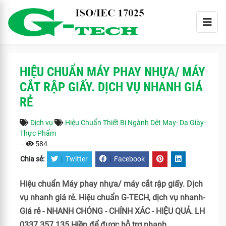
HIỆU CHUẨN MÁY PHAY NHỰA/ MÁY
CẮT RẬP GIẤY. DỊCH VỤ NHANH GIÁ
RẺ
Dịch vụ
Hiệu Chuẩn Thiết Bị Ngành Dệt May- Da Giày-
Thực Phẩm
-
584
Chia sẻ:
|
Twitter
|
Facebook
Hiệu chuẩn Máy phay nhựa/ máy cắt rập giấy. Dịch
vụ nhanh giá rẻ. Hiệu chuẩn G-TECH, dịch vụ nhanh-
Giá rẻ - NHANH CHÓNG - CHÍNH XÁC - HIỆU QUẢ. LH
0337 357 135 Hiền để được hỗ trợ nhanh