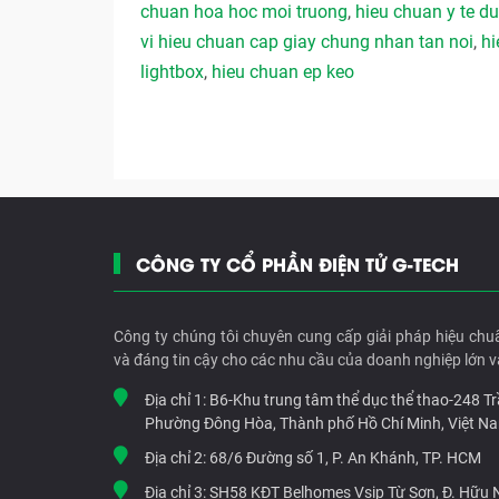
chuan hoa hoc moi truong
,
hieu chuan y te 
vi hieu chuan cap giay chung nhan tan noi
,
hi
lightbox
,
hieu chuan ep keo
CÔNG TY CỔ PHẦN ĐIỆN TỬ G-TECH
Công ty chúng tôi chuyên cung cấp giải pháp hiệu chu
và đáng tin cậy cho các nhu cầu của doanh nghiệp lớn v
Địa chỉ 1:
B6-Khu trung tâm thể dục thể thao-248 T
Phường Đông Hòa, Thành phố Hồ Chí Minh, Việt N
Địa chỉ 2:
68/6 Đường số 1, P. An Khánh, TP. HCM
Địa chỉ 3:
SH58 KĐT Belhomes Vsip Từ Sơn, Đ. Hữu Ng