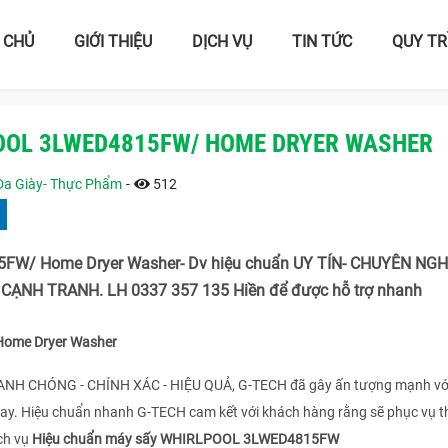
 CHỦ
GIỚI THIỆU
DỊCH VỤ
TIN TỨC
QUY TR
OOL 3LWED4815FW/ HOME DRYER WASHER
 Da Giày- Thực Phẩm
-
512
W/ Home Dryer Washer- Dv hiệu chuẩn UY TÍN- CHUYÊN NGH
CẠNH TRANH. LH 0337 357 135 Hiền để được hỗ trợ nhanh
ome Dryer Washer
HANH CHÓNG - CHÍNH XÁC - HIỆU QUẢ, G-TECH đã gây ấn tượng mạnh vớ
nay. Hiệu chuẩn nhanh G-TECH cam kết với khách hàng rằng sẽ phục vụ t
ch vụ
Hiệu chuẩn máy sấy WHIRLPOOL 3LWED4815FW