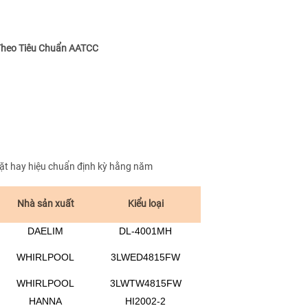
Theo Tiêu Chuẩn
AATCC
mặt hay hiệu chuẩn định kỳ hằng năm
Nhà sản xuất
Kiểu loại
DAELIM
DL-4001MH
WHIRLPOOL
3LWED4815FW
WHIRLPOOL
3LWTW4815FW
HANNA
HI2002-2