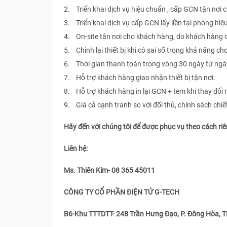
2. Triển khai dịch vụ hiệu chuẩn , cấp GCN tận nơi
3. Triển khai dịch vụ cấp GCN lấy liền tại phòng hiệ
4. On-site tận nơi cho khách hàng, do khách hàng
5. Chỉnh lại thiết bị khi có sai số trong khả năng ch
6. Thời gian thanh toán trong vòng 30 ngày từ ngà
7. Hỗ trợ khách hàng giao nhận thiết bị tận nơi.
8. Hỗ trợ khách hàng in lại GCN + tem khi thay đổi 
9. Giá cả cạnh tranh so với đối thủ, chính sách chi
Hãy đến với chúng tôi để được phục vụ theo cách ri
Liên hệ:
Ms. Thiên Kim- 08 365 45011
CÔNG TY CỔ PHẦN ĐIỆN TỬ G-TECH
B6-Khu TTTDTT- 248 Trần Hưng Đạo, P. Đông Hòa, TP