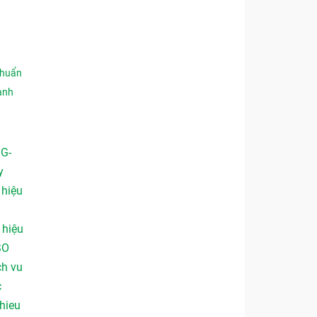
chuẩn
anh
 G-
y
,
hiệu
,
hiệu
SO
ch vu
c
hieu