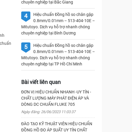
chuyên nghiệp tại Bắc Giang
Hiệu chuẩn Đồng hồ so chân gập
4
0.8mm/0.01mm – 513-404-10E –
Mitutoyo. Dịch vụ hỗ trợ nhanh chóng
chuyên nghiệp tại Bình Dương
ịnh
 chuẩn
Hiệu chuẩn Đồng hồ so chân gập
5
0.8mm/0.01mm – 513-404-10E –
Mitutoyo. Dịch vụ hỗ trợ nhanh chóng
chuyên nghiệp tại TP Hồ Chí Minh
Bài viết liên quan
ĐƠN VỊ HIỆU CHUẨN NHANH -UY TÍN -
CHẤT LƯỢNG MÁY PHÁT ĐIỆN ÁP VÀ
DÒNG DC CHUẨN FLUKE 705
Ngày đăng: 26/06/2023 11:03:37
ĐÀO TẠO KỸ THUẬT VIÊN HIỆU CHUẨN
ĐỒNG HỒ ĐO ÁP SUẤT UY TÍN CHẤT