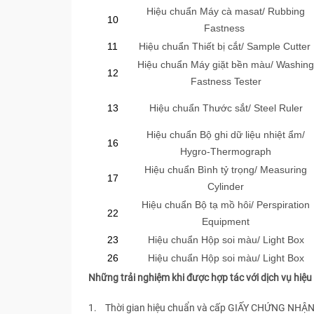
Hiệu chuẩn Máy cà masat/ Rubbing
10
Fastness
11
Hiệu chuẩn Thiết bị cắt/ Sample Cutter
Hiệu chuẩn Máy giặt bền màu/ Washing
12
Fastness Tester
13
Hiệu chuẩn Thước sắt/ Steel Ruler
Hiệu chuẩn Bộ ghi dữ liệu nhiệt ẩm/
16
Hygro-Thermograph
Hiệu chuẩn Bình tỷ trọng/ Measuring
17
Cylinder
Hiệu chuẩn Bộ tạ mồ hôi/ Perspiration
22
Equipment
23
Hiệu chuẩn Hộp soi màu/ Light Box
26
Hiệu chuẩn Hộp soi màu/ Light Box
Những trải nghiệm khi được hợp tác với dịch vụ hi
1. Thời gian hiệu chuẩn và cấp GIẤY CHỨNG NHẬN 