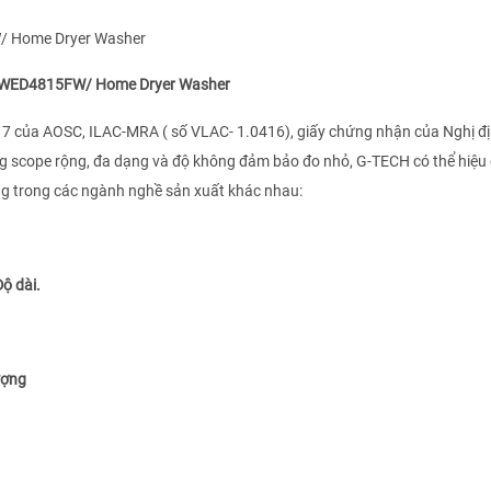
815FW/ Home Dryer Washer
17 của AOSC, ILAC-MRA ( số VLAC- 1.0416), giấy chứng nhận của Nghị đ
g scope rộng, đa dạng và độ không đảm bảo đo nhỏ, G-TECH có thể hiệu
ng trong các ngành nghề sản xuất khác nhau:
Độ dài.
ượng