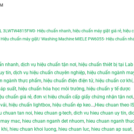
CM
OL 3LWTW4815FW0- Hiệu chuẩn nhanh
,
hiệu chuẩn máy giặt giá rẻ
,
hiệu 
,
Hiệu chuẩn máy giặt/ Washing Machine MIELE PW6055- Hiệu chuẩn nh
uẩn nhanh
,
dịch vụ hiệu chuẩn tận nơi
,
hiệu chuẩn thiêt bị tại Lab
uy tín
,
dịch vụ hiệu chuẩn chuyên nghiệp
,
hiệu chuẩn ngành ma
ẩn ngành thực phẩm
,
hiệu chuẩn điện điện tử
,
hiệu chuẩn cơ khí
 áp suất
,
hiệu chuẩn hóa học môi trường
,
hiệu chuẩn y tế dược
ệu chuẩn giá rẻ
,
đơn vị hiệu chuẩn cấp giấy chứng nhận tận nơi
vải
,
hiệu chuẩn lightbox
,
hiệu chuẩn ép keo
…,
Hieu chuan theo I
u chuan tan noi
,
hieu chuan g-tech
,
dich vu hieu chuan uy tín
,
di
h may mac
,
hieu chuan nganh det nhuom
,
hieu chuan nganh thu
 khi
,
hieu chuan khoi luong
,
hieu chuan luc
,
hieu chuan ap suat
,