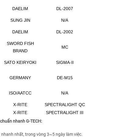
DAELIM
DL-2007
SUNG JIN
N/A
DAELIM
DL-2002
SWORD FISH
MC
BRAND
SATO KEIRYOKI
SIGMA-II
GERMANY
DE-M15
ISO/AATCC
N/A
X-RITE
SPECTRALIGHT QC
X-RITE
SPECTRALIGHT III
ệu chuẩn nhanh G-TECH:
nhanh nhất, trong vòng 3~5 ngày làm việc.