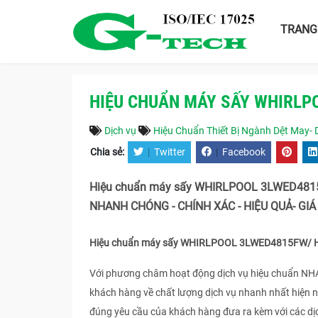
TRANG
HIỆU CHUẨN MÁY SẤY WHIRLP
Dịch vụ
Hiệu Chuẩn Thiết Bị Ngành Dệt May-
Chia sẻ:
|
Twitter
|
Facebook
Hiệu chuẩn máy sấy WHIRLPOOL 3LWED4815F
NHANH CHÓNG - CHÍNH XÁC - HIỆU QUẢ- GIÁ 
Hiệu chuẩn máy sấy WHIRLPOOL 3LWED4815FW/ H
Với phương châm hoạt động dịch vụ hiệu chuẩn N
khách hàng về chất lượng dịch vụ nhanh nhất hiện 
đúng yêu cầu của khách hàng đưa ra kèm với các dị