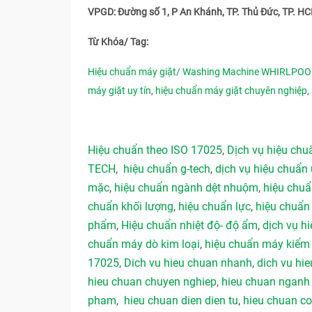
VPGD: Đường số 1, P An Khánh, TP. Thủ Đức, TP. H
Từ Khóa/ Tag:
Hiệu chuẩn máy giặt/ Washing Machine WHIRLPO
máy giặt uy tín
,
hiệu chuẩn máy giặt chuyên nghiệp
Hiệu chuẩn theo ISO 17025
,
Dịch vụ hiệu ch
TECH
,
hiệu chuẩn g-tech
,
dịch vụ hiệu chuẩn 
mặc
,
hiệu chuẩn ngành dệt nhuộm
,
hiệu chu
chuẩn khối lượng
,
hiệu chuẩn lực
,
hiệu chuẩn
phẩm
,
Hiệu chuẩn nhiệt độ- độ ẩm
,
dịch vụ hi
chuẩn máy dò kim loại
,
hiệu chuẩn máy kiểm 
17025
,
Dich vu hieu chuan nhanh
,
dich vu hie
hieu chuan chuyen nghiep
,
hieu chuan ngan
pham
,
hieu chuan dien dien tu
,
hieu chuan co