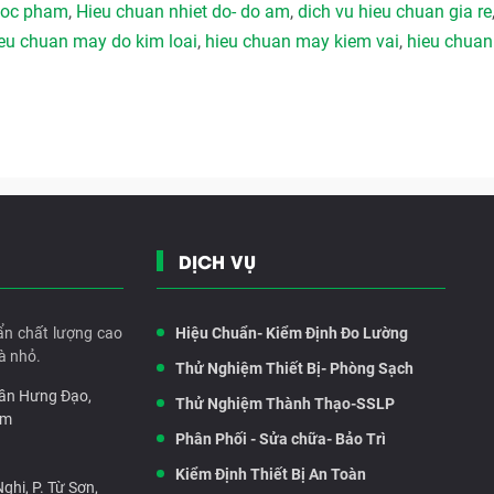
duoc pham
,
Hieu chuan nhiet do- do am
,
dich vu hieu chuan gia re
eu chuan may do kim loai
,
hieu chuan may kiem vai
,
hieu chuan
DỊCH VỤ
ẩn chất lượng cao
Hiệu Chuẩn- Kiểm Định Đo Lường
à nhỏ.
Thử Nghiệm Thiết Bị- Phòng Sạch
rần Hưng Đạo,
Thử Nghiệm Thành Thạo-SSLP
am
Phân Phối - Sửa chữa- Bảo Trì
Kiểm Định Thiết Bị An Toàn
hị, P. Từ Sơn,