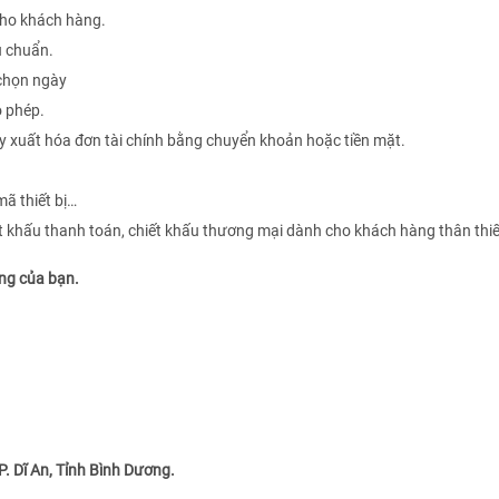
 cho khách hàng.
u chuẩn.
 chọn ngày
o phép.
y xuất hóa đơn tài chính bằng chuyển khoản hoặc tiền mặt.
mã thiết bị…
ết khấu thanh toán, chiết khấu thương mại dành cho khách hàng thân thi
êng của bạn.
. Dĩ An, Tỉnh Bình Dương.